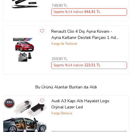
749
,90 TL
Sepette %14 İndirim
644
,91 TL
Renault Clio 4 Dış Ayna Kovanı -
Ayna Katlanır Destek Parçası 1 Adet
490307706 M3625
Kargo ile Teslimat
259
,90 TL
Sepette %14 İndirim
223
,51 TL
Bu Ürünü Alanlar Bunları da Aldı
Audi A3 Kapı Altı Hayalet Logo
Orjinal Lazer Led
Kargo Bedava