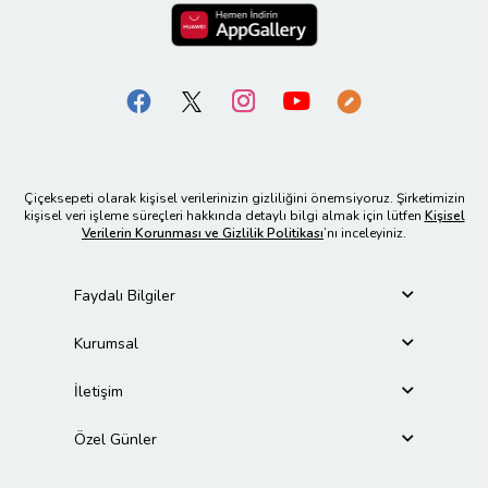
Çiçeksepeti olarak kişisel verilerinizin gizliliğini önemsiyoruz. Şirketimizin
kişisel veri işleme süreçleri hakkında detaylı bilgi almak için lütfen
Kişisel
Verilerin Korunması ve Gizlilik Politikası
’nı inceleyiniz.
Faydalı Bilgiler
Kurumsal
İletişim
Özel Günler