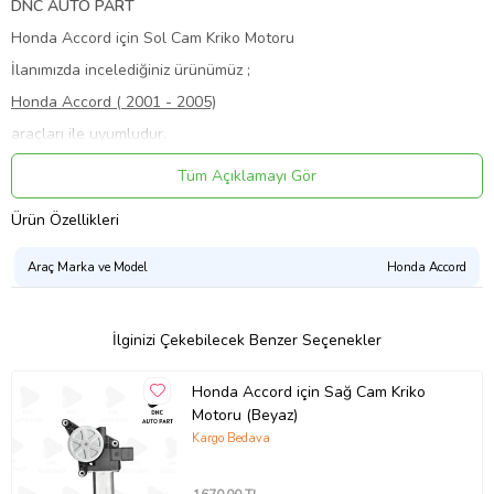
DNC AUTO PART
Honda Accord için Sol Cam Kriko Motoru
İlanımızda incelediğiniz ürünümüz ;
Honda Accord ( 2001 - 2005)
araçları ile uyumludur.
Ürünümüz sıfır olup kaliteli muadil üründür.
Tüm Açıklamayı Gör
Aklınıza takılan her sorunuzda bizimle iletişime geçebilirsiniz.
Ürün Özellikleri
Aradığınız diğer parçalar için diğer ürünlerimize göz atabilirsiniz.
Memnuniyetiniz bizim için önemlidir.
Araç Marka ve Model
Honda Accord
Ürün Kodu:
kcm6059204
İlginizi Çekebilecek Benzer Seçenekler
Honda Accord için Sağ Cam Kriko
Motoru (Beyaz)
Kargo Bedava