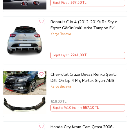
Sepet Fiyatı
967
,50 TL
Renault Clio 4 (2012-2019) Rs Style
Egzoz Görünümlü Arka Tampon Eki -
Difüzör (Plastik)
Kargo Bedava
Sepet Fiyatı
2241
,00 TL
Chevrolet Cruze Beyaz Renkli Şeritli
Dilli Ön Lip 4 Prç Parlak Siyah ABS
Kargo Bedava
619
,00 TL
Sepette %10 İndirim
557
,10 TL
Honda City Krom Cam Çıtası 2006-