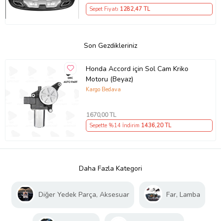
Sepet Fiyatı
1282
,47 TL
Son Gezdikleriniz
Honda Accord için Sol Cam Kriko
Motoru (Beyaz)
Kargo Bedava
1670
,00 TL
Sepette %14 İndirim
1436
,20 TL
Daha Fazla Kategori
Diğer Yedek Parça, Aksesuar
Far, Lamba