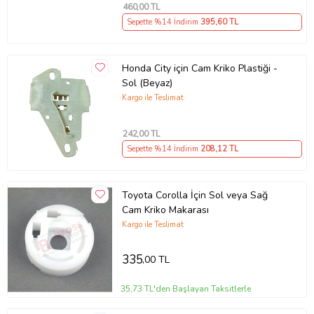
460
,00 TL
Sepette %14 İndirim
395
,60 TL
Honda City için Cam Kriko Plastiği -
Sol (Beyaz)
Kargo ile Teslimat
242
,00 TL
Sepette %14 İndirim
208
,12 TL
Toyota Corolla İçin Sol veya Sağ
Cam Kriko Makarası
Kargo ile Teslimat
335
,00 TL
35,73 TL'den Başlayan Taksitlerle