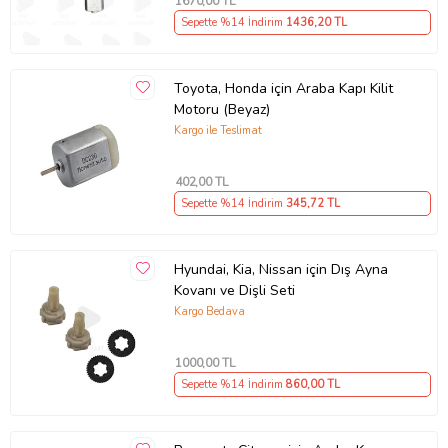
1670
,00 TL
Sepette %14 İndirim
1436
,20 TL
Toyota, Honda için Araba Kapı Kilit
Motoru (Beyaz)
Kargo ile Teslimat
402
,00 TL
Sepette %14 İndirim
345
,72 TL
Hyundai, Kia, Nissan için Dış Ayna
Kovanı ve Dişli Seti
Kargo Bedava
1000
,00 TL
Sepette %14 İndirim
860
,00 TL