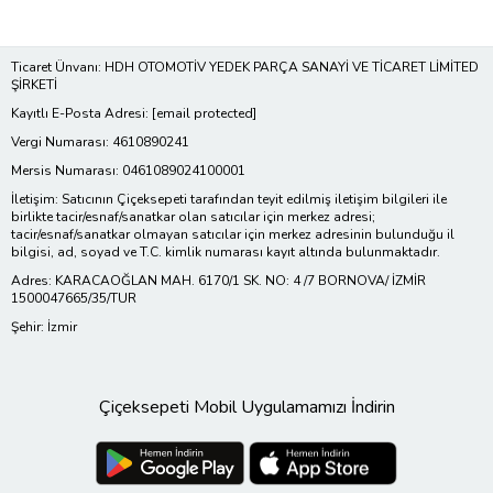
Ticaret Ünvanı: HDH OTOMOTİV YEDEK PARÇA SANAYİ VE TİCARET LİMİTED
ŞİRKETİ
Kayıtlı E-Posta Adresi:
[email protected]
Vergi Numarası: 4610890241
Mersis Numarası: 0461089024100001
İletişim: Satıcının Çiçeksepeti tarafından teyit edilmiş iletişim bilgileri ile
birlikte tacir/esnaf/sanatkar olan satıcılar için merkez adresi;
tacir/esnaf/sanatkar olmayan satıcılar için merkez adresinin bulunduğu il
bilgisi, ad, soyad ve T.C. kimlik numarası kayıt altında bulunmaktadır.
Adres: KARACAOĞLAN MAH. 6170/1 SK. NO: 4 /7 BORNOVA/ İZMİR
1500047665/35/TUR
Şehir: İzmir
Çiçeksepeti Mobil Uygulamamızı İndirin