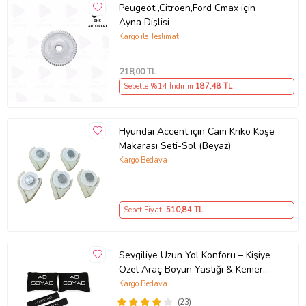
Peugeot ,Citroen,Ford Cmax için
Ayna Dişlisi
Kargo ile Teslimat
218
,00 TL
Sepette %14 İndirim
187
,48 TL
Hyundai Accent için Cam Kriko Köşe
Makarası Seti-Sol (Beyaz)
Kargo Bedava
Sepet Fiyatı
510
,84 TL
Sevgiliye Uzun Yol Konforu – Kişiye
Özel Araç Boyun Yastığı & Kemer
Pedi Hediye Seti
Kargo Bedava
(23)