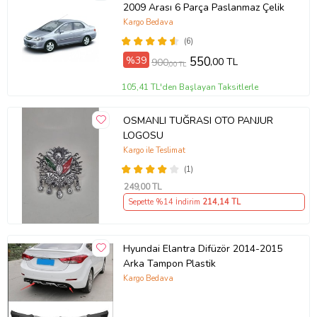
2009 Arası 6 Parça Paslanmaz Çelik
Kargo Bedava
(6)
%39
550
,00 TL
900
,00 TL
105,41 TL'den Başlayan Taksitlerle
OSMANLI TUĞRASI OTO PANJUR
LOGOSU
Kargo ile Teslimat
(1)
249
,00 TL
Sepette %14 İndirim
214
,14 TL
Hyundai Elantra Difüzör 2014-2015
Arka Tampon Plastik
Kargo Bedava