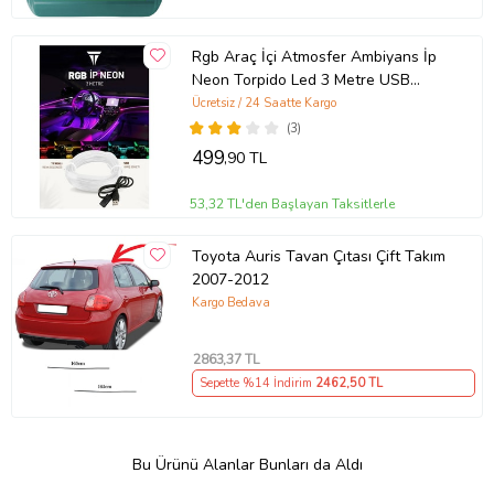
Rgb Araç İçi Atmosfer Ambiyans İp
Neon Torpido Led 3 Metre USB
Girişli
Ücretsiz / 24 Saatte Kargo
(3)
499
,90 TL
53,32 TL'den Başlayan Taksitlerle
Toyota Auris Tavan Çıtası Çift Takım
2007-2012
Kargo Bedava
2863
,37 TL
Sepette %14 İndirim
2462
,50 TL
Bu Ürünü Alanlar Bunları da Aldı