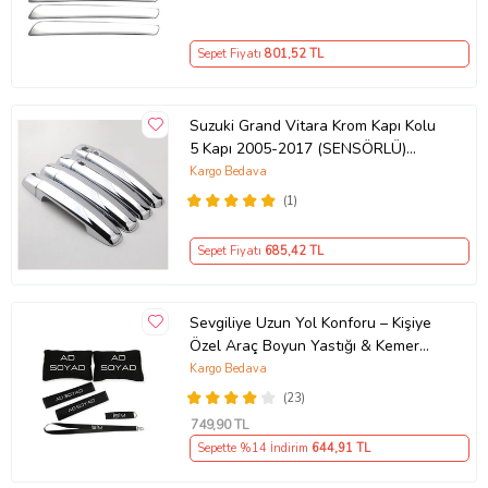
Sepet Fiyatı
801
,52 TL
Suzuki Grand Vitara Krom Kapı Kolu
5 Kapı 2005-2017 (SENSÖRLÜ)
P.ÇELİK
Kargo Bedava
(1)
Sepet Fiyatı
685
,42 TL
Sevgiliye Uzun Yol Konforu – Kişiye
Özel Araç Boyun Yastığı & Kemer
Pedi Hediye Seti
Kargo Bedava
(23)
749
,90 TL
Sepette %14 İndirim
644
,91 TL