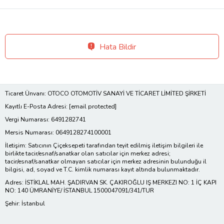
Hata Bildir
Ticaret Ünvanı: OTOCO OTOMOTİV SANAYİ VE TİCARET LİMİTED ŞİRKETİ
Kayıtlı E-Posta Adresi:
[email protected]
Vergi Numarası: 6491282741
Mersis Numarası: 0649128274100001
İletişim: Satıcının Çiçeksepeti tarafından teyit edilmiş iletişim bilgileri ile
birlikte tacir/esnaf/sanatkar olan satıcılar için merkez adresi;
tacir/esnaf/sanatkar olmayan satıcılar için merkez adresinin bulunduğu il
bilgisi, ad, soyad ve T.C. kimlik numarası kayıt altında bulunmaktadır.
Adres: İSTİKLAL MAH. ŞADIRVAN SK. ÇAKIROĞLU IŞ MERKEZI NO: 1 İÇ KAPI
NO: 140 ÜMRANİYE/ İSTANBUL 1500047091/341/TUR
Şehir: İstanbul