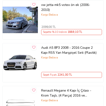
vw jetta mk5 votex ön ek (2006-
2010)
Kargo Bedava
2099
,00 TL
Sepette %10 İndirim
1889
,10 TL
Audi A5 8P3 2008 - 2016 Coupe 2
Kapı RS5 Yan Marşpiyel Seti (Plastik)
Kargo Bedava
Sepet Fiyatı
2241
,00 TL
Renault Megane 4 Kapı İç Çıtası -
Krom Taşlı, (4 Parça) 2016 ve
Sonrası, HB/SD
Kargo Bedava