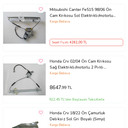
Mitsubishi Canter Fe515 98/06 Ön
Cam Kri·kosu Sol Elektri·kli·/motorlu
2fi·ş 12 Volt (Fe511)
Kargo Bedava
Sepet Fiyatı
4262
,00 TL
Honda Crv 02/04 Ön Cam Kri·kosu
Sağ Elektri·kli·/motorlu 2 Pi·nli·
(Hushan)
Kargo Bedava
8647
,99 TL
922,45 TL'den Başlayan Taksitlerle
Honda Crv 18/22 Ön Çamurluk
Deli·ksi·z Sol Gri· Boyalı (Sımyı)
Kargo Bedava