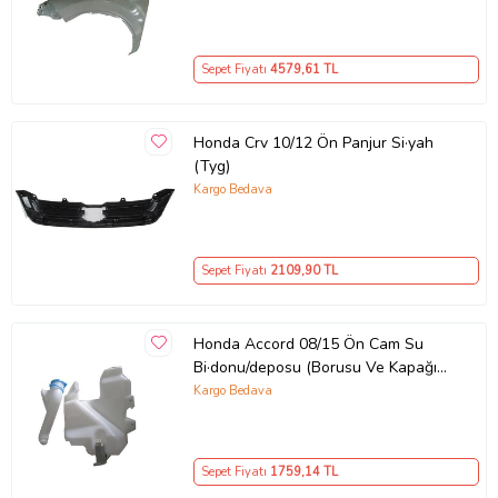
Sepet Fiyatı
4579
,61 TL
Honda Crv 10/12 Ön Panjur Si·yah
(Tyg)
Kargo Bedava
Sepet Fiyatı
2109
,90 TL
Honda Accord 08/15 Ön Cam Su
Bi·donu/deposu (Borusu Ve Kapağı
I·le Bi·rli·kte) (Motorlu)
Kargo Bedava
Sepet Fiyatı
1759
,14 TL