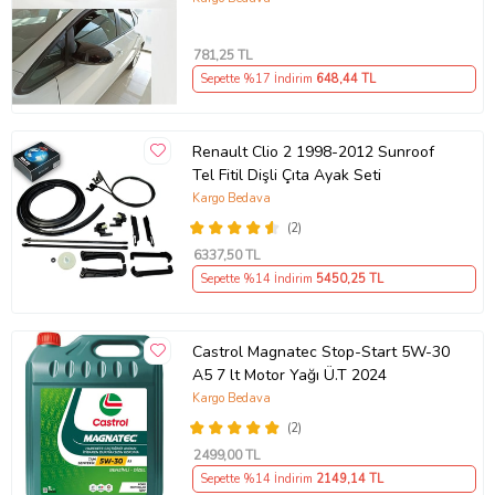
781
,25 TL
Sepette %17 İndirim
648
,44 TL
Renault Clio 2 1998-2012 Sunroof
Tel Fitil Dişli Çıta Ayak Seti
Kargo Bedava
(2)
6337
,50 TL
Sepette %14 İndirim
5450
,25 TL
Castrol Magnatec Stop-Start 5W-30
A5 7 lt Motor Yağı Ü.T 2024
Kargo Bedava
(2)
2499
,00 TL
Sepette %14 İndirim
2149
,14 TL