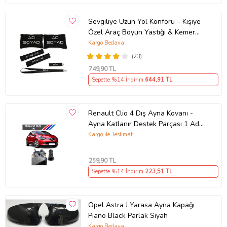
Sevgiliye Uzun Yol Konforu – Kişiye
Özel Araç Boyun Yastığı & Kemer
Pedi Hediye Seti
Kargo Bedava
(23)
749
,90 TL
Sepette %14 İndirim
644
,91 TL
Renault Clio 4 Dış Ayna Kovanı -
Ayna Katlanır Destek Parçası 1 Adet
490307706 M3625
Kargo ile Teslimat
259
,90 TL
Sepette %14 İndirim
223
,51 TL
Opel Astra J Yarasa Ayna Kapağı
Piano Black Parlak Siyah
Kargo Bedava