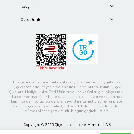
İletişim
Özel Günler
Türkiye’nin önde gelen online alışveriş sitesi ve mobil uygulaması
Çiçeksepeti’nde, ihtiyacınız olan tüm ürünleri bulabilirsiniz. Çiçek,
Çikolata, Hediye, Kişiye Özel Ürünler ve Hediye Setleri gibi birçok farklı
kategoride aradığınız binlerce ürünü sizlere sunuyor ve zamanında
kapınıza getiriyoruz! Siz de ister sevdiklerinizi mutlu etmek için, ister
kendiniz için sipariş verebilir; Çiçeksepeti Extra’nın fırsatlarla dolu
dünyasıyla tanışarak mutlu bir gün geçirebilirsiniz.
Copyright © 2026 Çiçeksepeti İnternet Hizmetleri A.Ş