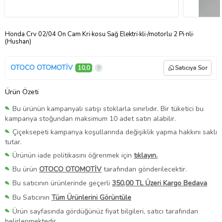
Honda Crv 02/04 Ön Cam Kri·kosu Sağ Elektri·kli·/motorlu 2 Pi·nli·
(Hushan)
OTOCO OTOMOTİV
10,0
Satıcıya Sor
Ürün Özeti
Bu ürünün kampanyalı satışı stoklarla sınırlıdır. Bir tüketici bu
kampanya stoğundan maksimum 10 adet satın alabilir.
Çiçeksepeti kampanya koşullarında değişiklik yapma hakkını saklı
tutar.
Ürünün iade politikasını öğrenmek için
tıklayın.
Bu ürün
OTOCO OTOMOTİV
tarafından gönderilecektir.
Bu satıcının ürünlerinde geçerli
350,00 TL Üzeri Kargo Bedava
Bu Satıcının
Tüm Ürünlerini Görüntüle
Ürün sayfasında gördüğünüz fiyat bilgileri, satıcı tarafından
belirlenmektedir.