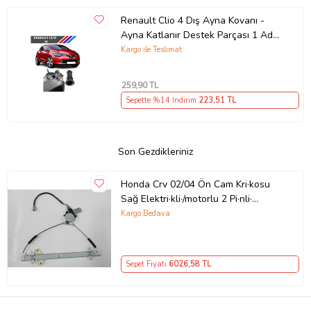
Renault Clio 4 Dış Ayna Kovanı -
Ayna Katlanır Destek Parçası 1 Adet
490307706 M3625
Kargo ile Teslimat
259
,90 TL
Sepette %14 İndirim
223
,51 TL
Son Gezdikleriniz
Honda Crv 02/04 Ön Cam Kri·kosu
Sağ Elektri·kli·/motorlu 2 Pi·nli·
(Hushan)
Kargo Bedava
Sepet Fiyatı
6026
,58 TL