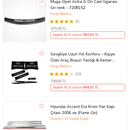
Muga Opel Astra G Ön Cam Izgarası
Gri renk - 7208152
Kargo Bedava
(7)
675
,00 TL
Sepette %14 İndirim
580
,50 TL
Sevgiliye Uzun Yol Konforu – Kişiye
Özel Araç Boyun Yastığı & Kemer
Pedi Hediye Seti
Kargo Bedava
(23)
749
,90 TL
Sepette %14 İndirim
644
,91 TL
Hyundai Accent Era Krom Yan Kapı
Çıtası 2006 ve (Füme-Gri)
Ücretsiz / 24 Saatte Kargo