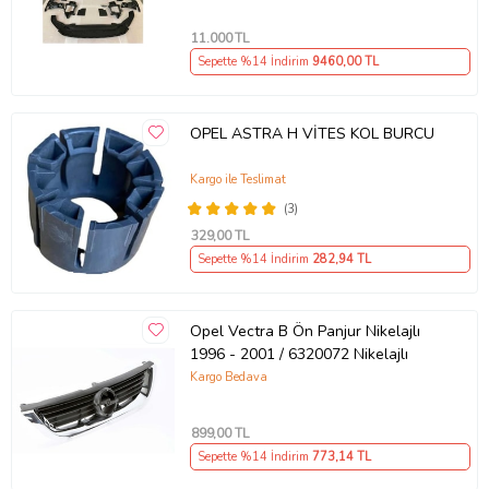
11.000
TL
Sepette %14 İndirim
9460
,00 TL
OPEL ASTRA H VİTES KOL BURCU
Kargo ile Teslimat
(3)
329
,00 TL
Sepette %14 İndirim
282
,94 TL
Opel Vectra B Ön Panjur Nikelajlı
1996 - 2001 / 6320072 Nikelajlı
Kargo Bedava
899
,00 TL
Sepette %14 İndirim
773
,14 TL