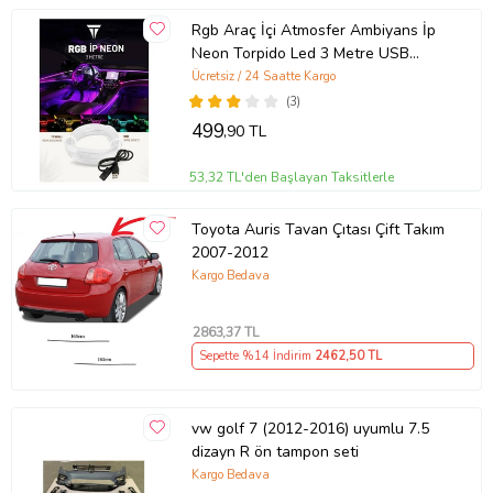
Rgb Araç İçi Atmosfer Ambiyans İp
Neon Torpido Led 3 Metre USB
Girişli
Ücretsiz / 24 Saatte Kargo
(3)
499
,90 TL
53,32 TL'den Başlayan Taksitlerle
Toyota Auris Tavan Çıtası Çift Takım
2007-2012
Kargo Bedava
2863
,37 TL
Sepette %14 İndirim
2462
,50 TL
vw golf 7 (2012-2016) uyumlu 7.5
dizayn R ön tampon seti
Kargo Bedava