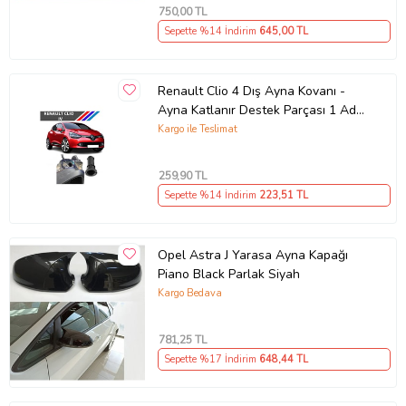
750
,00 TL
Sepette %14 İndirim
645
,00 TL
Renault Clio 4 Dış Ayna Kovanı -
Ayna Katlanır Destek Parçası 1 Adet
490307706 M3625
Kargo ile Teslimat
259
,90 TL
Sepette %14 İndirim
223
,51 TL
Opel Astra J Yarasa Ayna Kapağı
Piano Black Parlak Siyah
Kargo Bedava
781
,25 TL
Sepette %17 İndirim
648
,44 TL