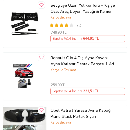
Sevgiliye Uzun Yol Konforu – Kişiye
Özel Araç Boyun Yastığı & Kemer
Pedi Hediye Seti
Kargo Bedava
(23)
749
,90 TL
Sepette %14 İndirim
644
,91 TL
Renault Clio 4 Dış Ayna Kovanı -
Ayna Katlanır Destek Parçası 1 Adet
490307706 M3625
Kargo ile Teslimat
259
,90 TL
Sepette %14 İndirim
223
,51 TL
Opel Astra J Yarasa Ayna Kapağı
Piano Black Parlak Siyah
Kargo Bedava