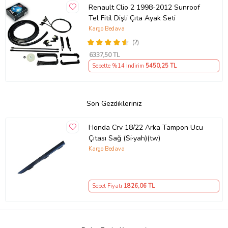
Renault Clio 2 1998-2012 Sunroof
Tel Fitil Dişli Çıta Ayak Seti
Kargo Bedava
(2)
6337
,50 TL
Sepette %14 İndirim
5450
,25 TL
Son Gezdikleriniz
Honda Crv 18/22 Arka Tampon Ucu
Çıtası Sağ (Si·yah)(tw)
Kargo Bedava
Sepet Fiyatı
1826
,06 TL