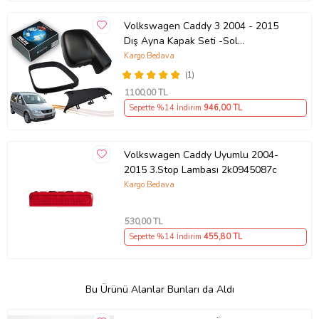
Volkswagen Caddy 3 2004 - 2015
Dış Ayna Kapak Seti -Sol
7E18575289 B9
Kargo Bedava
(1)
1100
,00 TL
Sepette %14 İndirim
946
,00 TL
Volkswagen Caddy Uyumlu 2004-
2015 3.Stop Lambası 2k0945087c
Kargo Bedava
530
,00 TL
Sepette %14 İndirim
455
,80 TL
Bu Ürünü Alanlar Bunları da Aldı