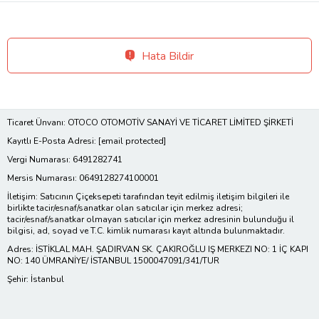
Hata Bildir
Ticaret Ünvanı: OTOCO OTOMOTİV SANAYİ VE TİCARET LİMİTED ŞİRKETİ
Kayıtlı E-Posta Adresi:
[email protected]
Vergi Numarası: 6491282741
Mersis Numarası: 0649128274100001
İletişim: Satıcının Çiçeksepeti tarafından teyit edilmiş iletişim bilgileri ile
birlikte tacir/esnaf/sanatkar olan satıcılar için merkez adresi;
tacir/esnaf/sanatkar olmayan satıcılar için merkez adresinin bulunduğu il
bilgisi, ad, soyad ve T.C. kimlik numarası kayıt altında bulunmaktadır.
Adres: İSTİKLAL MAH. ŞADIRVAN SK. ÇAKIROĞLU IŞ MERKEZI NO: 1 İÇ KAPI
NO: 140 ÜMRANİYE/ İSTANBUL 1500047091/341/TUR
Şehir: İstanbul