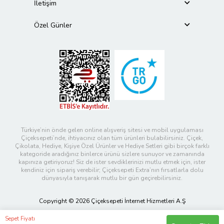
İletişim
Özel Günler
Türkiye’nin önde gelen online alışveriş sitesi ve mobil uygulaması
Çiçeksepeti’nde, ihtiyacınız olan tüm ürünleri bulabilirsiniz. Çiçek,
Çikolata, Hediye, Kişiye Özel Ürünler ve Hediye Setleri gibi birçok farklı
kategoride aradığınız binlerce ürünü sizlere sunuyor ve zamanında
kapınıza getiriyoruz! Siz de ister sevdiklerinizi mutlu etmek için, ister
kendiniz için sipariş verebilir; Çiçeksepeti Extra’nın fırsatlarla dolu
dünyasıyla tanışarak mutlu bir gün geçirebilirsiniz.
Copyright © 2026 Çiçeksepeti İnternet Hizmetleri A.Ş
Sepet Fiyatı