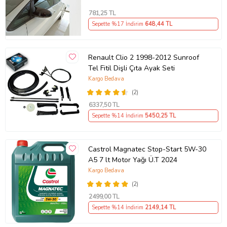
781
,25 TL
Sepette %17 İndirim
648
,44 TL
Renault Clio 2 1998-2012 Sunroof
Tel Fitil Dişli Çıta Ayak Seti
Kargo Bedava
(2)
6337
,50 TL
Sepette %14 İndirim
5450
,25 TL
Castrol Magnatec Stop-Start 5W-30
A5 7 lt Motor Yağı Ü.T 2024
Kargo Bedava
(2)
2499
,00 TL
Sepette %14 İndirim
2149
,14 TL