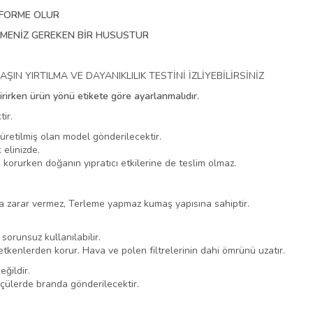
EFORME OLUR
TMENİZ GEREKEN BİR HUSUSTUR
N YIRTILMA VE DAYANIKLILIK TESTİNİ İZLİYEBİLİRSİNİZ
rirken ürün yönü etikete göre ayarlanmalıdır.
ir.
u üretilmiş olan model gönderilecektir.
elinizde.
korurken doğanın yıpratıcı etkilerine de teslim olmaz.
na zarar vermez, Terleme yapmaz kumaş yapısına sahiptir.
sorunsuz kullanılabilir.
ş etkenlerden korur. Hava ve polen filtrelerinin dahi ömrünü uzatır.
ğildir.
lçülerde branda gönderilecektir.