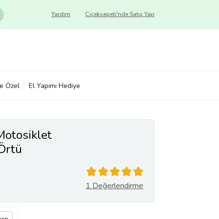
Yardım
Çiçeksepeti'nde Satış Yap
ye Özel
El Yapımı Hediye
otosiklet
Örtü
1 Değerlendirme