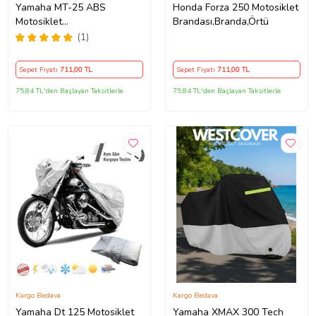
Yamaha MT-25 ABS
Honda Forza 250 Motosiklet
Motosiklet
Brandası,Branda,Örtü
Brandası,Branda,Örtü
(1)
Sepet Fiyatı
711
,00 TL
Sepet Fiyatı
711
,00 TL
75,84 TL'den Başlayan Taksitlerle
75,84 TL'den Başlayan Taksitlerle
Kargo Bedava
Kargo Bedava
Yamaha Dt 125 Motosiklet
Yamaha XMAX 300 Tech