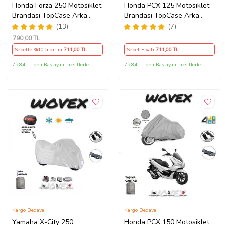
Honda Forza 250 Motosiklet
Honda PCX 125 Motosiklet
Brandası TopCase Arka
Brandası TopCase Arka
Çanta Uyumlu Branda,Örtü
Çanta Uyumlu Branda,Örtü
(13)
(7)
790
,00 TL
Sepette %10 İndirim
711
,00 TL
Sepet Fiyatı
711
,00 TL
75,84 TL'den Başlayan Taksitlerle
75,84 TL'den Başlayan Taksitlerle
Kargo Bedava
Kargo Bedava
Yamaha X-City 250
Honda PCX 150 Motosiklet