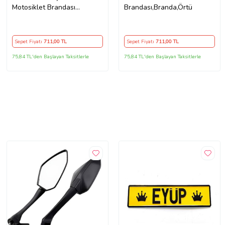
Motosiklet Brandası
Brandası,Branda,Örtü
TopCase Arka Çanta
Uyumlu Branda,Örtü
Sepet Fiyatı
711
,00 TL
Sepet Fiyatı
711
,00 TL
75,84 TL'den Başlayan Taksitlerle
75,84 TL'den Başlayan Taksitlerle