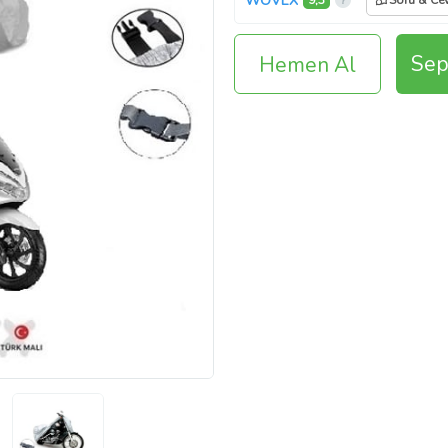
WOVEX
9,3
Soru & Ce
Sep
Hemen Al