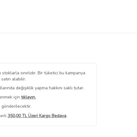
stoklarla sınırlıdır. Bir tüketici bu kampanya
tın alabilir.
arında değişiklik yapma hakkını saklı tutar.
renmek için
tıklayın.
 gönderilecektir.
erli
350,00 TL Üzeri Kargo Bedava
 Görüntüle
iyat bilgileri, satıcı tarafından