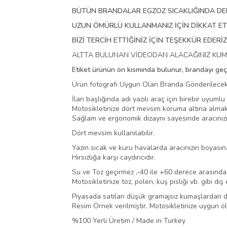
BÜTÜN BRANDALAR
EGZOZ SICAKLIĞINDA D
UZUN ÖMÜRLÜ KULLANMANIZ İÇİN DİKKAT E
BİZİ TERCİH ETTİĞİNİZ İÇİN TEŞEKKÜR EDERİZ
ALTTA BULUNAN VİDEODAN ALACAĞINIZ KUMAŞI
Etiket ürünün ön kısmında bulunur, brandayı geçi
Ürün fotografı Uygun Olan Branda Gönderilecekt
İlan başlığında adı yazılı araç için birebir uyuml
Motosikletinize dört mevsim koruma altına almak 
Sağlam ve ergonomik dizaynı sayesinde aracınızı 
Dört mevsim kullanılabilir.
Yazın sıcak ve kuru havalarda aracınızın boyası
Hırsızlığa karşı caydırıcıdır.
Su ve Toz geçirmez ,-40 ile +60 derece arasında 
Motosikletinize toz, polen, kuş pisliği vb. gibi dı
Piyasada satılan düşük gramajsız kumaşlardan de
Resim Örnek verilmiştir, Motosikletinize uygun ö
%100 Yerli Üretim / Made in Turkey