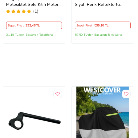
Motosiklet Sele Kılıfı Motor
Siyah Renk Reflektörlü
Koltuk Brandası Siyah
,Motosiklet Brandası,Motor
(1)
Branda Motor Örtüsü
(Güvenlik Kilidi ve Bağlantı
Sepet Fiyatı
292
,46 TL
Sepet Fiyatı
539
,10 TL
Tokalı)
31,19 TL'den Başlayan Taksitlerle
57,50 TL'den Başlayan Taksitlerle