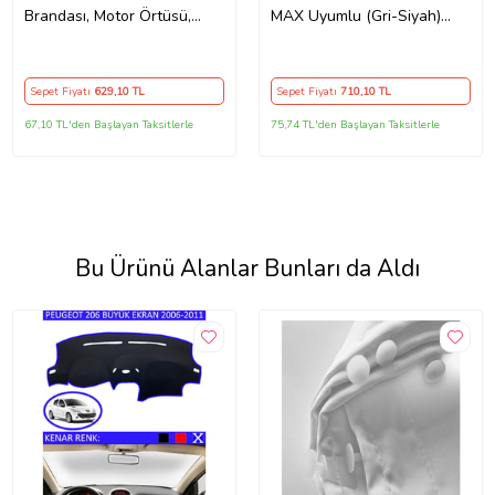
Brandası, Motor Örtüsü,
MAX Uyumlu (Gri-Siyah)
Çadır
Reflektörlü ,Motosiklet
Brandası,Motor Branda
Motor Örtüsü (Güvenlik
Sepet Fiyatı
629
,10 TL
Sepet Fiyatı
710
,10 TL
Kilidi ve Bağlantı Tokalı)
67,10 TL'den Başlayan Taksitlerle
75,74 TL'den Başlayan Taksitlerle
Bu Ürünü Alanlar Bunları da Aldı