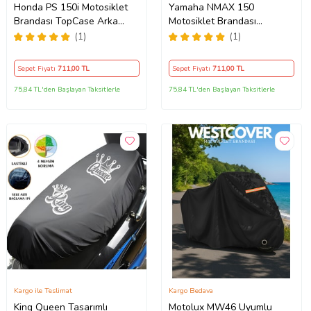
Honda PS 150i Motosiklet
Yamaha NMAX 150
Brandası TopCase Arka
Motosiklet Brandası
Çanta Uyumlu Branda,Örtü
TopCase Arka Çanta
(1)
(1)
Uyumlu Branda,Örtü
Sepet Fiyatı
711
,00 TL
Sepet Fiyatı
711
,00 TL
75,84 TL'den Başlayan Taksitlerle
75,84 TL'den Başlayan Taksitlerle
Kargo ile Teslimat
Kargo Bedava
King Queen Tasarımlı
Motolux MW46 Uyumlu