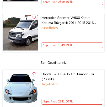
Sepet Fiyatı
2519
,10 TL
Mercedes Sprinter W906 Kaput
Koruma Rüzgarlık 2014 2015 2016
2017 2018
Kargo Bedava
Sepet Fiyatı
1349
,99 TL
Son Gezdikleriniz
Honda S2000 ABS Ön Tampon Eki
(Plastik)
Kargo Bedava
Sepet Fiyatı
2241
,00 TL