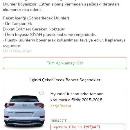
Ürünler boyasızdır.
Lütfen sipariş vermeden aşağıdaki detayları
okumanızı rica ederiz.
Paket İçeriği (Gönderilecek Ürünler)
· Ön Tampon Ek
Dikkat Edilmesi Gereken Noktalar
· Ürün boyasız SİYAH plastik malzeme rengindedir.
· Plastik ürünlerin boyanarak kullanılması tavsiye edilir. Kaplamaya
uygundur.
Ürün Özellikleri
· Plastik malzemeden üretilmiştir. Esnektir.
Tüm Açıklamayı Gör
·
2.5 mm ve üzeri malzemeden üretilmiştir. 1mm malzemelerle
karıştırmayınız
· Ürün boyasız / astarsız olarak gönderilecek. Boya ve Montaj için
İlginizi Çekebilecek Benzer Seçenekler
lütfen fiyat alınız.
· Ürünlerimiz üretim hatası ve/veya malzemeden kaynaklanacak
sorunlara karşı “2 Yıl Garantilidir.”
Hyundai tucson arka tampon
· Aracınızın ölçülerine uygundur ancak montaj sırasında işçilik
koruması difüzör 2015-2018
isteyen uygulama gerektirebilir.
Kargo Bedava
· Montajını uzman ekibimiz tarafından yapabileceğiniz gibi daha
önceden marşpiyel uygulaması yapmış kişi ve/veya firmalar
tarafından yapılması tavsiye edilir.
3664
,27 TL
Sepette %10 İndirim
3297
,84 TL
Ürün Kodu:
kcm98763792