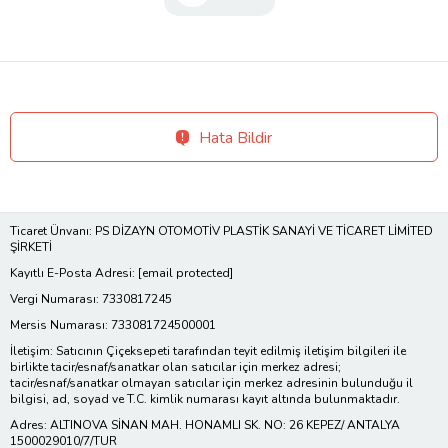
Hata Bildir
Ticaret Ünvanı: PS DİZAYN OTOMOTİV PLASTİK SANAYİ VE TİCARET LİMİTED
ŞİRKETİ
Kayıtlı E-Posta Adresi:
[email protected]
Vergi Numarası: 7330817245
Mersis Numarası: 733081724500001
İletişim: Satıcının Çiçeksepeti tarafından teyit edilmiş iletişim bilgileri ile
birlikte tacir/esnaf/sanatkar olan satıcılar için merkez adresi;
tacir/esnaf/sanatkar olmayan satıcılar için merkez adresinin bulunduğu il
bilgisi, ad, soyad ve T.C. kimlik numarası kayıt altında bulunmaktadır.
Adres: ALTINOVA SİNAN MAH. HONAMLI SK. NO: 26 KEPEZ/ ANTALYA
1500029010/7/TUR