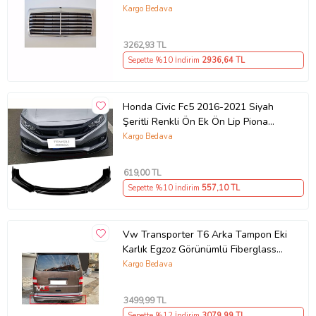
1993
Kargo Bedava
3262
,93 TL
Sepette %10 İndirim
2936
,64 TL
Honda Civic Fc5 2016-2021 Siyah
Şeritli Renkli Ön Ek Ön Lip Piona
Black 4 Prç
Kargo Bedava
619
,00 TL
Sepette %10 İndirim
557
,10 TL
Vw Transporter T6 Arka Tampon Eki
Karlık Egzoz Görünümlü Fiberglass
Boyasız Uyumlu
Kargo Bedava
3499
,99 TL
Sepette %12 İndirim
3079
,99 TL