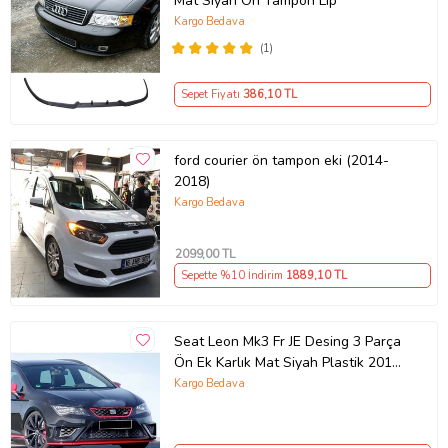
Mat Siyah Ön Tampon Lip
Kargo Bedava
(1)
Sepet Fiyatı
386
,10 TL
ford courier ön tampon eki (2014-
2018)
Kargo Bedava
2099
,00 TL
Sepette %10 İndirim
1889
,10 TL
Seat Leon Mk3 Fr JE Desing 3 Parça
Ön Ek Karlık Mat Siyah Plastik 2013
2014 2015 2016
Kargo Bedava