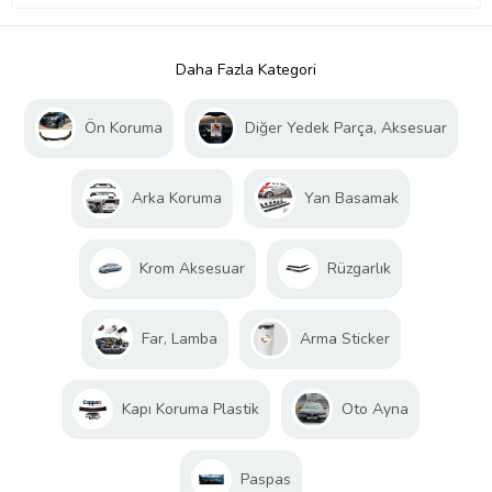
Daha Fazla Kategori
Ön Koruma
Diğer Yedek Parça, Aksesuar
Arka Koruma
Yan Basamak
Krom Aksesuar
Rüzgarlık
Far, Lamba
Arma Sticker
Kapı Koruma Plastik
Oto Ayna
Paspas