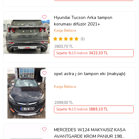
Hyundai Tucson Arka tampon
koruması difüzör 2021+
Kargo Bedava
(1)
3803
,70 TL
Sepette %10 İndirim
3423
,33 TL
opel astra j ön tampon eki (makyajlı)
Kargo Bedava
2099
,00 TL
Sepette %10 İndirim
1889
,10 TL
MERCEDES W124 MAKYAJSIZ KASA
AVANTGARDE KROM PANJUR 1985-