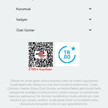
Kurumsal
İletişim
Özel Günler
Türkiye’nin önde gelen online alışveriş sitesi ve mobil uygulaması
Çiçeksepeti’nde, ihtiyacınız olan tüm ürünleri bulabilirsiniz. Çiçek,
Çikolata, Hediye, Kişiye Özel Ürünler ve Hediye Setleri gibi birçok farklı
kategoride aradığınız binlerce ürünü sizlere sunuyor ve zamanında
kapınıza getiriyoruz! Siz de ister sevdiklerinizi mutlu etmek için, ister
kendiniz için sipariş verebilir; Çiçeksepeti Extra’nın fırsatlarla dolu
dünyasıyla tanışarak mutlu bir gün geçirebilirsiniz.