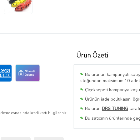
Ürün Özeti
Bu ürünün kampanyalı satışı 
stoğundan maksimum 10 adet sa
Çiçeksepeti kampanya koşull
Ürünün iade politikasını öğ
Bu ürün
DRS TUNING
taraf
deme esnasında kredi kartı bilgileriniz
Bu satıcının ürünlerinde geç
Bu Satıcının
Tüm Ürünlerini
Ürün sayfasında gördüğünüz f