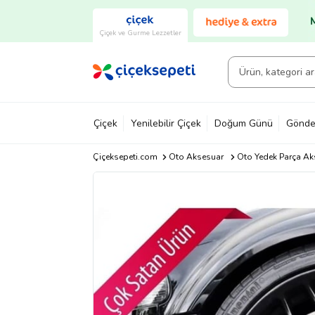
Çiçek ve Gurme Lezzetler
Çiçek
Yenilebilir Çiçek
Doğum Günü
Gönde
Çiçeksepeti.com
Oto Aksesuar
Oto Yedek Parça Ak