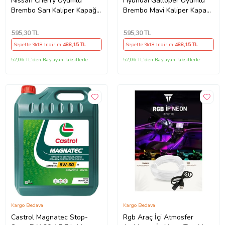
Nissan Cherry Uyumlu
Hyundai Galloper Uyumlu
Brembo Sarı Kaliper Kapağı
Brembo Mavi Kaliper Kapağı
4 Parça Ön Arka Set
4 Parça Ön Arka Set
(Karışık)
(Karışık)
595
,30 TL
595
,30 TL
Sepette %18 İndirim
488
,15 TL
Sepette %18 İndirim
488
,15 TL
52,06 TL'den Başlayan Taksitlerle
52,06 TL'den Başlayan Taksitlerle
Kargo Bedava
Kargo Bedava
Castrol Magnatec Stop-
Rgb Araç İçi Atmosfer