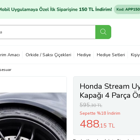
rim Amacı
Orkide / Saksı Çiçekleri
Hediye
Hediye Setleri
Kişi
sesuar
Honda Stream Uy
Kapağı 4 Parça Ön
595
,30 TL
Sepette %18 İndirim
488
,15 TL