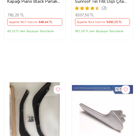
Kapağı Piano Black Parlak
Sunroof Tel Fitil Dişli Çıta
Siyah
Ayak Seti
(2)
781
,25 TL
6337
,50 TL
Sepette %17 İndirim
648
,44 TL
Sepette %14 İndirim
5450
,25 TL
69,16 TL'den Başlayan Taksitlerle
581,36 TL'den Başlayan Taksitlerle