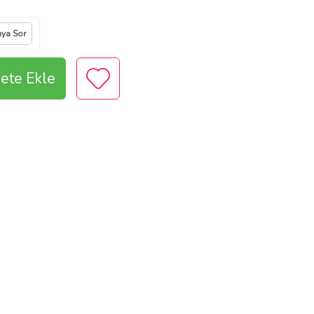
ıya Sor
ete Ekle