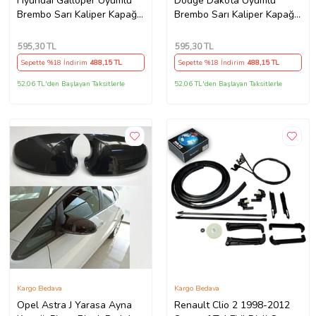
Hyundai Galloper Uyumlu
Dodge Dakota Uyumlu
Brembo Sarı Kaliper Kapağı
Brembo Sarı Kaliper Kapağı
4 Parça Ön Arka Set
4 Parça Ön Arka Set
(Karışık)
(Karışık)
595
,30 TL
595
,30 TL
Sepette %18 İndirim
488
,15 TL
Sepette %18 İndirim
488
,15 TL
52,06 TL'den Başlayan Taksitlerle
52,06 TL'den Başlayan Taksitlerle
Kargo Bedava
Kargo Bedava
Opel Astra J Yarasa Ayna
Renault Clio 2 1998-2012