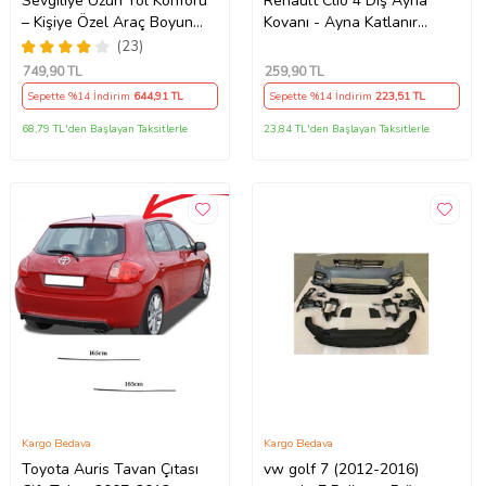
Sevgiliye Uzun Yol Konforu
Renault Clio 4 Dış Ayna
– Kişiye Özel Araç Boyun
Kovanı - Ayna Katlanır
Yastığı & Kemer Pedi Hediye
Destek Parçası 1 Adet
(23)
Seti
490307706 M3625
749
,90 TL
259
,90 TL
Sepette %14 İndirim
644
,91 TL
Sepette %14 İndirim
223
,51 TL
68,79 TL'den Başlayan Taksitlerle
23,84 TL'den Başlayan Taksitlerle
Kargo Bedava
Kargo Bedava
Toyota Auris Tavan Çıtası
vw golf 7 (2012-2016)