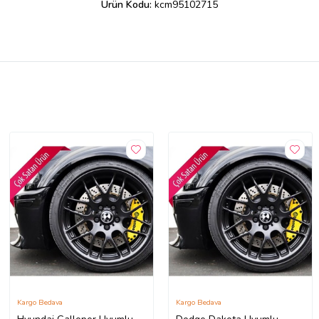
Ürün Kodu:
kcm95102715
Kargo Bedava
Kargo Bedava