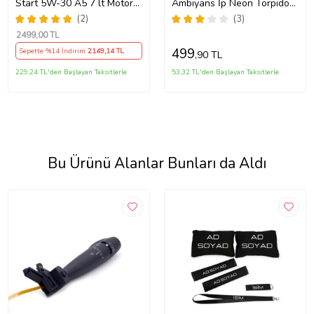
Start 5W-30 A5 7 lt Motor
Ambiyans İp Neon Torpido
Yağı Ü.T 2024
Led 3 Metre USB Girişli
(2)
(3)
2499
,00 TL
499
Sepette %14 İndirim
2149
,14 TL
,90 TL
229,24 TL'den Başlayan Taksitlerle
53,32 TL'den Başlayan Taksitlerle
Bu Ürünü Alanlar Bunları da Aldı