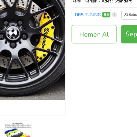
Renk
: Karışık
-
Adet
: Standart
DRS TUNING
9,5
Satıc
Sep
Hemen Al