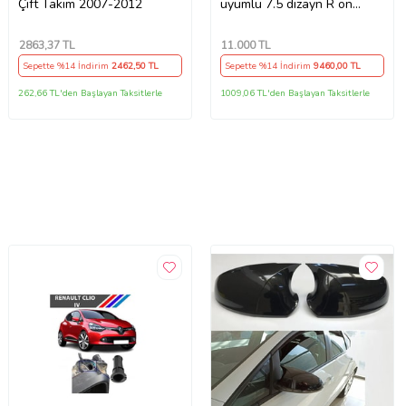
Çift Takım 2007-2012
uyumlu 7.5 dizayn R ön
tampon seti
2863
,37 TL
11.000
TL
Sepette %14 İndirim
2462
,50 TL
Sepette %14 İndirim
9460
,00 TL
262,66 TL'den Başlayan Taksitlerle
1009,06 TL'den Başlayan Taksitlerle