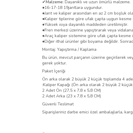
✔
Malzeme:
Dayanıklı ve uzun ömürlü malzeme.
●
16-17-18 19jantlara uygundur.
●
Jant ve kaliper arasından en az 2 cm boşluk ola
●
Kaliper tiplerine göre ufak çapta uygun kesme i
●
Yüksek ısıya dayanıklı maddeden üretilmiştir.
●
Fren merkezi üzerine yapıştırarak veya vidalana
●
Araç kaliper sistemine göre ufak çapta kesme i
●
Diğer ithal ürünler gibi boyama değildir. Sonra
Montaj: Yapıştırma / Kaplama
Bu ürün, mevcut parçanın üzerine geçirilerek veya 
gerek yoktur.
Paket İçeriği
Ön arka olarak 2 büyük 2 küçük toplamda 4 adet
:Kaliper Kapağı (Ön arka olarak 2 büyük 2 küçük
2 Adet Ön (27,5 x 7,8 x 5,8 CM)
2 Adet Arka (23 x 7,8 x 5,8 CM)
Güvenli Teslimat
Siparişleriniz darbe emici özel ambalajlarla, ka