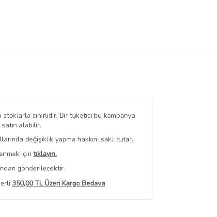
stoklarla sınırlıdır. Bir tüketici bu kampanya
tın alabilir.
arında değişiklik yapma hakkını saklı tutar.
renmek için
tıklayın.
ından gönderilecektir.
erli
350,00 TL Üzeri Kargo Bedava
 Görüntüle
iyat bilgileri, satıcı tarafından