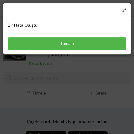
Bir Hata Oluştu!
Honda Stream Uyumlu Brembo Sarı Kaliper Kapağı
Tamam
4 Parça Ön Arka Set (Karışık)
Sepette %18 İndirim
595
,30 TL
488,
15 TL
Kargo Bedava
Filtrele
Sırala
Çiçeksepeti Mobil Uygulamamızı İndirin