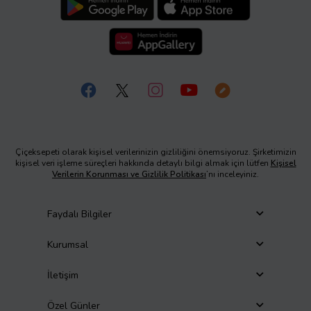
Çiçeksepeti olarak kişisel verilerinizin gizliliğini önemsiyoruz. Şirketimizin
kişisel veri işleme süreçleri hakkında detaylı bilgi almak için lütfen
Kişisel
Verilerin Korunması ve Gizlilik Politikası
’nı inceleyiniz.
Faydalı Bilgiler
Kurumsal
İletişim
Özel Günler