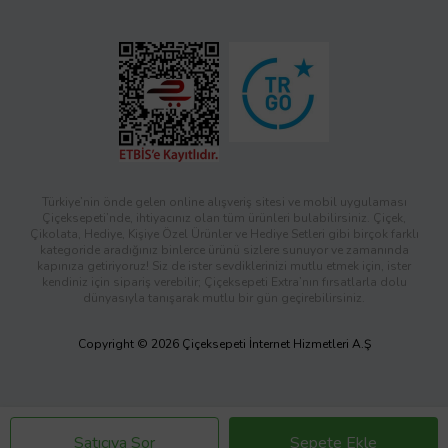
Türkiye’nin önde gelen online alışveriş sitesi ve mobil uygulaması
Çiçeksepeti’nde, ihtiyacınız olan tüm ürünleri bulabilirsiniz. Çiçek,
Çikolata, Hediye, Kişiye Özel Ürünler ve Hediye Setleri gibi birçok farklı
kategoride aradığınız binlerce ürünü sizlere sunuyor ve zamanında
kapınıza getiriyoruz! Siz de ister sevdiklerinizi mutlu etmek için, ister
kendiniz için sipariş verebilir; Çiçeksepeti Extra’nın fırsatlarla dolu
dünyasıyla tanışarak mutlu bir gün geçirebilirsiniz.
Copyright © 2026 Çiçeksepeti İnternet Hizmetleri A.Ş
Satıcıya Sor
Sepete Ekle