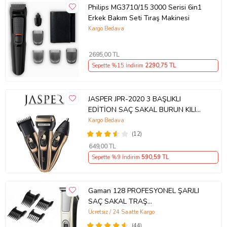
Philips MG3710/15 3000 Serisi 6in1
Erkek Bakım Seti Tıraş Makinesi
Kargo Bedava
2695
,00 TL
Sepette %15 İndirim
2290
,75 TL
JASPER JPR-2020 3 BAŞLIKLI
EDİTİON SAÇ SAKAL BURUN KILI
ALMA TIRAŞ MAKİNESİ
Kargo Bedava
(12)
649
,00 TL
Sepette %9 İndirim
590
,59 TL
Gaman 128 PROFESYONEL ŞARJLI
SAÇ SAKAL TRAŞ
MAKİNESİ+BERBER VE KUAFÖR
Ücretsiz / 24 Saatte Kargo
TERCİHİ+ FIRSAT ÜRÜNÜ !
(44)