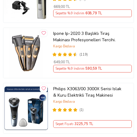
669
,00 TL
Sepette %9 İndirim
608
,79 TL
Ipone Ip-2020 3 Başlıklı Tıraş
Makinası Profesyonelleri Tercihi.
Kargo Bedava
(119)
649
,00 TL
Sepette %9 İndirim
590
,59 TL
Philips X3063/00 3000X Serisi Islak
& Kuru Elektrikli Tıraş Makinesi
Kargo Bedava
(1)
Sepet Fiyatı
3225
,75 TL