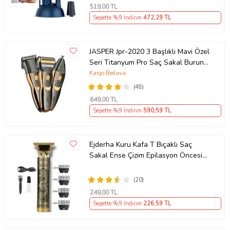
519
,00 TL
Sepette %9 İndirim
472
,29 TL
JASPER Jpr-2020 3 Başlıklı Mavi Özel
Seri Titanyum Pro Saç Sakal Burun
Kılı Alma Tıraş Makinesi
Kargo Bedava
(48)
649
,00 TL
Sepette %9 İndirim
590
,59 TL
Ejderha Kuru Kafa T Bıçaklı Saç
Sakal Ense Çizim Epilasyon Öncesi
Tıraş Traş Makinesi
(20)
249
,00 TL
Sepette %9 İndirim
226
,59 TL