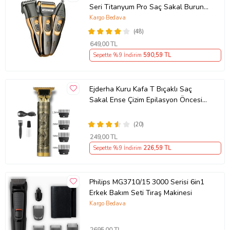
Seri Titanyum Pro Saç Sakal Burun
Kılı Alma Tıraş Makinesi
Kargo Bedava
(48)
649
,00 TL
Sepette %9 İndirim
590
,59 TL
Ejderha Kuru Kafa T Bıçaklı Saç
Sakal Ense Çizim Epilasyon Öncesi
Tıraş Traş Makinesi
(20)
249
,00 TL
Sepette %9 İndirim
226
,59 TL
Philips MG3710/15 3000 Serisi 6in1
Erkek Bakım Seti Tıraş Makinesi
Kargo Bedava