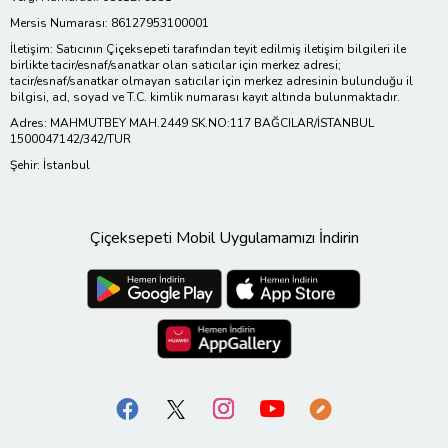
Mersis Numarası: 86127953100001
İletişim: Satıcının Çiçeksepeti tarafından teyit edilmiş iletişim bilgileri ile
birlikte tacir/esnaf/sanatkar olan satıcılar için merkez adresi;
tacir/esnaf/sanatkar olmayan satıcılar için merkez adresinin bulunduğu il
bilgisi, ad, soyad ve T.C. kimlik numarası kayıt altında bulunmaktadır.
Adres: MAHMUTBEY MAH.2449 SK.NO:117 BAĞCILAR/İSTANBUL
1500047142/342/TUR
Şehir: İstanbul
Çiçeksepeti Mobil Uygulamamızı İndirin