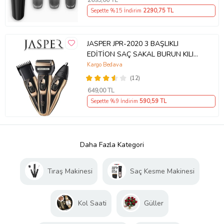
2695
,00 TL
Sepette %15 İndirim
2290
,75 TL
JASPER JPR-2020 3 BAŞLIKLI
EDİTİON SAÇ SAKAL BURUN KILI
ALMA TIRAŞ MAKİNESİ
Kargo Bedava
(12)
649
,00 TL
Sepette %9 İndirim
590
,59 TL
Daha Fazla Kategori
Tıraş Makinesi
Saç Kesme Makinesi
Kol Saati
Güller