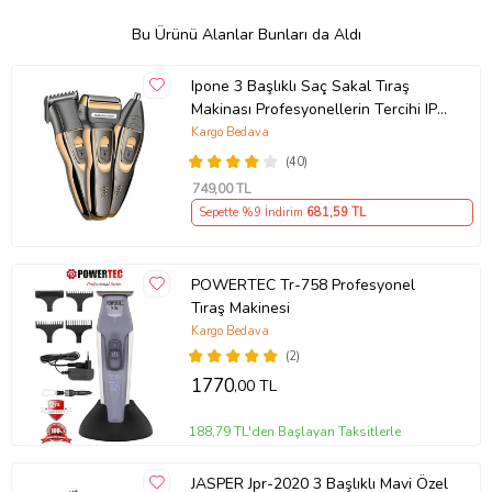
Bu Ürünü Alanlar Bunları da Aldı
Ipone 3 Başlıklı Saç Sakal Tıraş
Makinası Profesyonellerin Tercihi IP-
2020
Kargo Bedava
(40)
749
,00 TL
Sepette %9 İndirim
681
,59 TL
POWERTEC Tr-758 Profesyonel
Tıraş Makinesi
Kargo Bedava
(2)
1770
,00 TL
188,79 TL'den Başlayan Taksitlerle
JASPER Jpr-2020 3 Başlıklı Mavi Özel