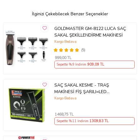
İlginizi Çekebilecek Benzer Seçenekler
GOLDMASTER GM-8122 LUCA SAÇ
SAKAL ŞEKİLLENDİRME MAKİNESİ
Kargo Bedava
(5)
999
,00 TL
Sepette %9 İndirim
909
,09 TL
SAÇ SAKAL KESME - TRAŞ
MAKİNESİ FİŞ ŞARJLI=LED
GÖSTERGE AYARLI BIÇAK=0.1-
Kargo Bedava
05MM RD-6050X G-POWERG-PLUS
1468
,75 TL
Sepette %11 İndirim
1309
,83 TL