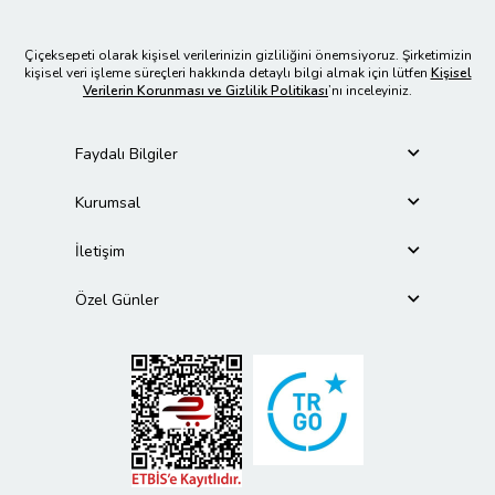
Çiçeksepeti olarak kişisel verilerinizin gizliliğini önemsiyoruz. Şirketimizin
kişisel veri işleme süreçleri hakkında detaylı bilgi almak için lütfen
Kişisel
Verilerin Korunması ve Gizlilik Politikası
’nı inceleyiniz.
Faydalı Bilgiler
Kurumsal
İletişim
Özel Günler