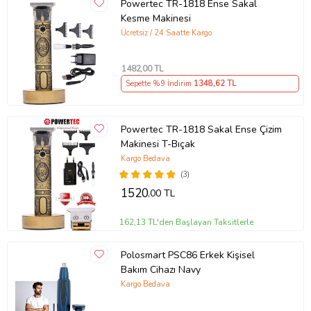
Powertec TR-1818 Ense Sakal
Kesme Makinesi
Ücretsiz / 24 Saatte Kargo
1482
,00 TL
Sepette %9 İndirim
1348
,62 TL
Powertec TR-1818 Sakal Ense Çizim
Makinesi T-Bıçak
Kargo Bedava
(3)
1520
,00 TL
162,13 TL'den Başlayan Taksitlerle
Polosmart PSC86 Erkek Kişisel
Bakım Cihazı Navy
Kargo Bedava