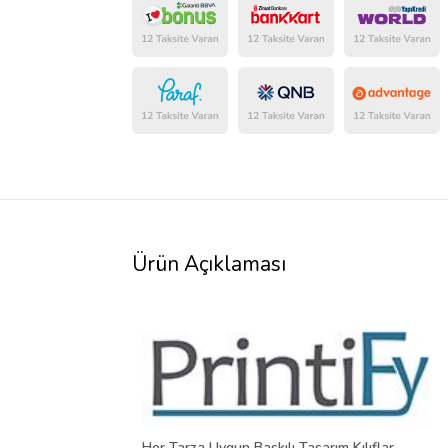
Ürün Açıklaması
Her Tarza Uygun Baskılı Tasarım Kılıflar