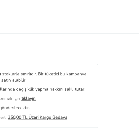
stoklarla sınırlıdır. Bir tüketici bu kampanya
tın alabilir.
arında değişiklik yapma hakkını saklı tutar.
renmek için
tıklayın.
gönderilecektir.
erli
350,00 TL Üzeri Kargo Bedava
 Görüntüle
iyat bilgileri, satıcı tarafından