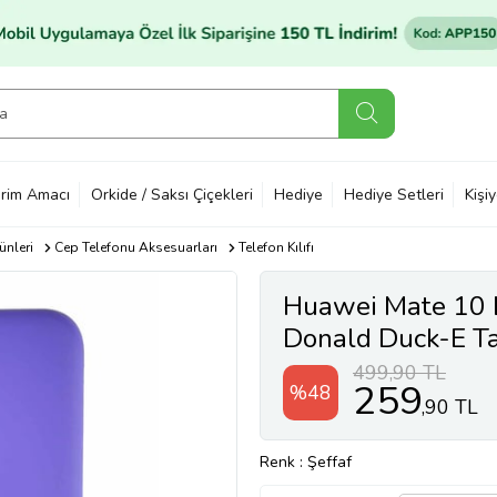
rim Amacı
Orkide / Saksı Çiçekleri
Hediye
Hediye Setleri
Kişi
ünleri
Cep Telefonu Aksesuarları
Telefon Kılıfı
Huawei Mate 10 L
Donald Duck-E Tas
(Şeffaf)
499,90 TL
259
%48
,90 TL
Renk
: Şeffaf