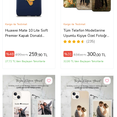
Kargo ile Teslimat
Kargo ile Teslimat
Huawei Mate 10 Lite Soft
Tüm Telefon Modellerine
Premier Kapak Donald
Uyumlu Kişiye Özel Fotoğraf
Duck-F Tasarımlı Silikon Kılıf
Baskılı Telefon Kılıfı
(235)
- Lacivert (Şeffaf)
259
300
%48
%31
499
434
,90 TL
,00 TL
,90 TL
,80 TL
27,72 TL'den Başlayan Taksitlerle
32,00 TL'den Başlayan Taksitlerle