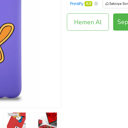
PrintiFy
8,9
Satıcıya Sor
Sep
Hemen Al