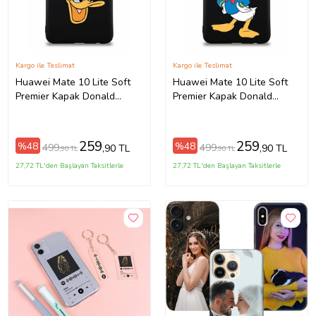
Kargo ile Teslimat
Kargo ile Teslimat
Huawei Mate 10 Lite Soft
Huawei Mate 10 Lite Soft
Premier Kapak Donald
Premier Kapak Donald
Duck-A Tasarımlı Silikon
Duck-C Tasarımlı Silikon Kılıf
Kılıf - Siyah (Şeffaf)
- Siyah (Şeffaf)
259
259
%48
%48
499
499
,90 TL
,90 TL
,90 TL
,90 TL
27,72 TL'den Başlayan Taksitlerle
27,72 TL'den Başlayan Taksitlerle