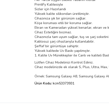
PrintiFy Kalitesiyle
Sizler için Hazırlandı
Yüksek kalite silikondan üretilmiştir.
Cihazınıza şık bir görünüm sağlar.
Köşe koruması etili bir koruma sağlar.
Ekran ve Kameradan yüksel kenarlar, ekran ve k
Cihaz Estetiğini bozmaz.
Cihazınızla tam uyum sağlar, tuş ve şarj soketin
Kablosuz şarj cihazlarıyla kullanılabilir.
Şeffaf bir görüntüye sahiptir.
Yüksek kalitede Uv Baskı yapılmıştır.
1. Kalite Uv Mürekkepler ile Canlı ve kaliteli Bas
Lütfen Cihaz Modelinizi Kontrol Ediniz.
Cihaz modelinizde ek olarak S, Plus, Ultra, Max, 
Örnek: Samsung Galaxy A8, Samsung Galaxy A8 
Ürün Kodu:
kcm53373931