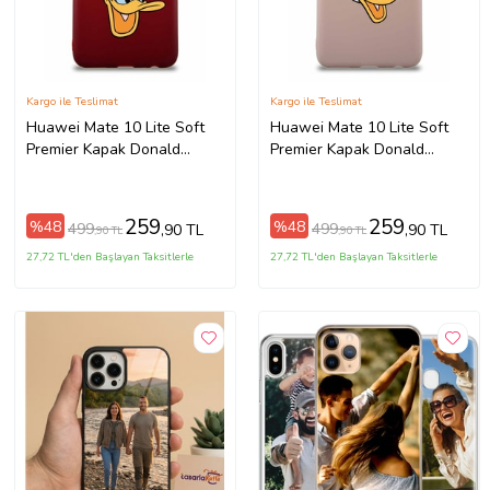
Kargo ile Teslimat
Kargo ile Teslimat
Huawei Mate 10 Lite Soft
Huawei Mate 10 Lite Soft
Premier Kapak Donald
Premier Kapak Donald
Duck-A Tasarımlı Silikon
Duck-F Tasarımlı Silikon Kılıf
Kılıf - Mürdüm (Şeffaf)
- Pudra (Şeffaf)
259
259
%48
%48
499
499
,90 TL
,90 TL
,90 TL
,90 TL
27,72 TL'den Başlayan Taksitlerle
27,72 TL'den Başlayan Taksitlerle