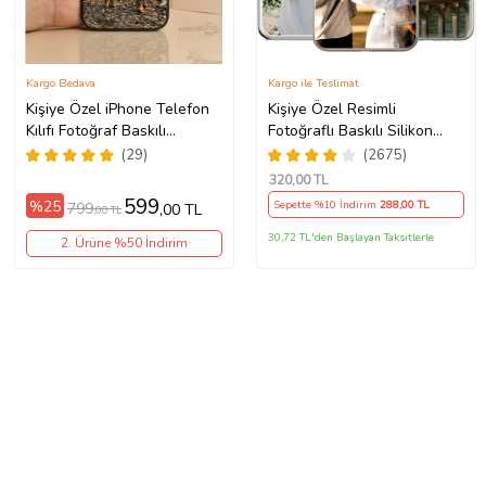
Kargo Bedava
Kargo ile Teslimat
Kişiye Özel iPhone Telefon
Kişiye Özel Resimli
Kılıfı Fotoğraf Baskılı
Fotoğraflı Baskılı Silikon
11/13/14/14Pro/14ProMax/15/15Pro/15ProMax/16/16e/16Plus/16Pr
Telefon Kılıfı Kapak Kılıf
(29)
(2675)
(Telefon Modelleri
320
,00 TL
Açıklamada)
599
%25
Sepette %10 İndirim
288
,00 TL
799
,00 TL
,00 TL
30,72 TL'den Başlayan Taksitlerle
2. Ürüne %50 İndirim