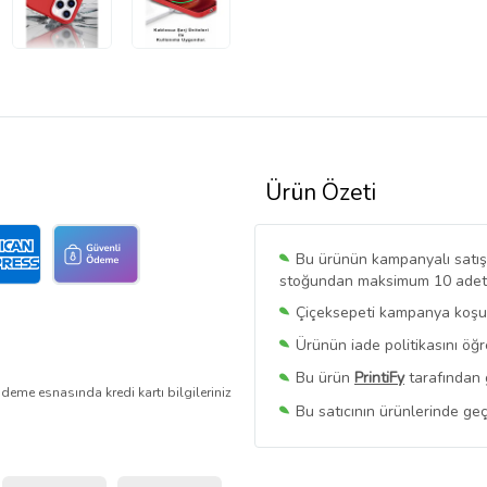
Ürün Özeti
Bu ürünün kampanyalı satışı 
stoğundan maksimum 10 adet sa
Çiçeksepeti kampanya koşull
Ürünün iade politikasını öğ
Bu ürün
PrintiFy
tarafından 
deme esnasında kredi kartı bilgileriniz
Bu satıcının ürünlerinde geç
Bu Satıcının
Tüm Ürünlerini
Ürün sayfasında gördüğünüz f