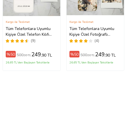
Kargo ile Teslimat
Kargo ile Teslimat
Tüm Telefonlara Uyumlu
Tüm Telefonlara Uyumlu
Kişiye Özel Telefon Kılıfı
Kişiye Özel Fotoğraflı
Tüm Modeller Açıklamada
Telefon Kılıfı Modeller
(9)
(4)
Açıklamada
249
249
%50
%50
500
500
,90 TL
,90 TL
,00 TL
,00 TL
26,65 TL'den Başlayan Taksitlerle
26,65 TL'den Başlayan Taksitlerle