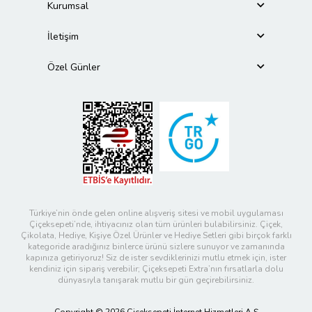
Kurumsal
İletişim
Özel Günler
Türkiye’nin önde gelen online alışveriş sitesi ve mobil uygulaması
Çiçeksepeti’nde, ihtiyacınız olan tüm ürünleri bulabilirsiniz. Çiçek,
Çikolata, Hediye, Kişiye Özel Ürünler ve Hediye Setleri gibi birçok farklı
kategoride aradığınız binlerce ürünü sizlere sunuyor ve zamanında
kapınıza getiriyoruz! Siz de ister sevdiklerinizi mutlu etmek için, ister
kendiniz için sipariş verebilir; Çiçeksepeti Extra’nın fırsatlarla dolu
dünyasıyla tanışarak mutlu bir gün geçirebilirsiniz.