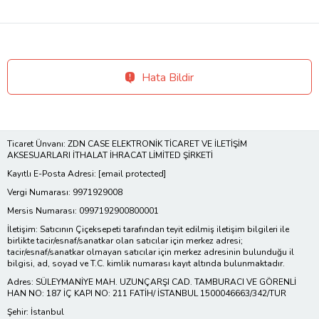
Hata Bildir
Ticaret Ünvanı: ZDN CASE ELEKTRONİK TİCARET VE İLETİŞİM
AKSESUARLARI İTHALAT İHRACAT LİMİTED ŞİRKETİ
Kayıtlı E-Posta Adresi:
[email protected]
Vergi Numarası: 9971929008
Mersis Numarası: 0997192900800001
İletişim: Satıcının Çiçeksepeti tarafından teyit edilmiş iletişim bilgileri ile
birlikte tacir/esnaf/sanatkar olan satıcılar için merkez adresi;
tacir/esnaf/sanatkar olmayan satıcılar için merkez adresinin bulunduğu il
bilgisi, ad, soyad ve T.C. kimlik numarası kayıt altında bulunmaktadır.
Adres: SÜLEYMANİYE MAH. UZUNÇARŞI CAD. TAMBURACI VE GÖRENLİ
HAN NO: 187 İÇ KAPI NO: 211 FATİH/ İSTANBUL 1500046663/342/TUR
Şehir: İstanbul