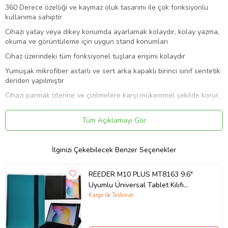
360 Derece özelliği ve kaymaz oluk tasarımı ile çok fonksiyonlu
kullanıma sahiptir
Cihazı yatay veya dikey konumda ayarlamak kolaydır, kolay yazma,
okuma ve görüntüleme için uygun stand konumları
Cihaz üzerindeki tüm fonksiyonel tuşlara erişimi kolaydır
Yumuşak mikrofiber astarlı ve sert arka kapaklı birinci sınıf sentetik
deriden yapılmıştır
Cihazı parmak izlerine ve çizilmelere karşı mükemmel şekilde korur,
dayanıklı ve koruyucudur
Ürün Kodu:
kcm94239836
Tüm Açıklamayı Gör
İlginizi Çekebilecek Benzer Seçenekler
REEDER M10 PLUS MT8163 9.6"
Uyumlu Üniversal Tablet Kılıfı
(Turkuaz)
Kargo ile Teslimat