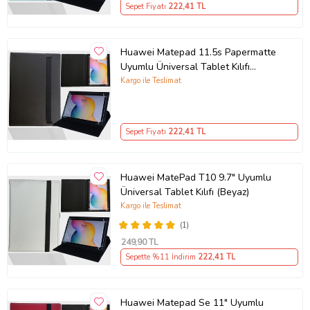
Sepet Fiyatı
222
,41 TL
Huawei Matepad 11.5s Papermatte
Uyumlu Üniversal Tablet Kılıfı
(Siyah)
Kargo ile Teslimat
Sepet Fiyatı
222
,41 TL
Huawei MatePad T10 9.7" Uyumlu
Üniversal Tablet Kılıfı (Beyaz)
Kargo ile Teslimat
(1)
249
,90 TL
Sepette %11 İndirim
222
,41 TL
Huawei Matepad Se 11" Uyumlu