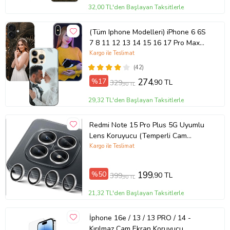
32,00 TL'den Başlayan Taksitlerle
(Tüm Iphone Modelleri) iPhone 6 6S
7 8 11 12 13 14 15 16 17 Pro Max
Plus Mini Kişiye Özel Resimli
Kargo ile Teslimat
Fotoğraflı Kılıf
(42)
%17
274
,90 TL
329
,90 TL
29,32 TL'den Başlayan Taksitlerle
Redmi Note 15 Pro Plus 5G Uyumlu
Lens Koruyucu (Temperli Cam
Kamera Koruyucu)
Kargo ile Teslimat
%50
199
,90 TL
399
,90 TL
21,32 TL'den Başlayan Taksitlerle
İphone 16e / 13 / 13 PRO / 14 -
Kırılmaz Cam Ekran Koruyucu