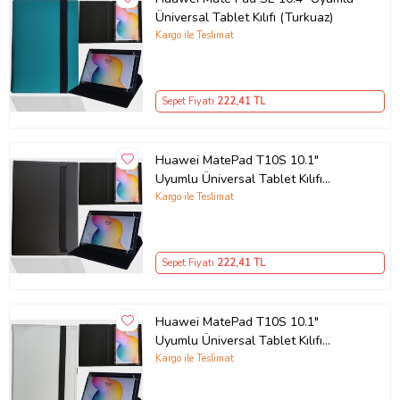
Üniversal Tablet Kılıfı (Turkuaz)
Kargo ile Teslimat
Sepet Fiyatı
222
,41 TL
Huawei MatePad T10S 10.1"
Uyumlu Üniversal Tablet Kılıfı
(Siyah)
Kargo ile Teslimat
Sepet Fiyatı
222
,41 TL
Huawei MatePad T10S 10.1"
Uyumlu Üniversal Tablet Kılıfı
(Beyaz)
Kargo ile Teslimat