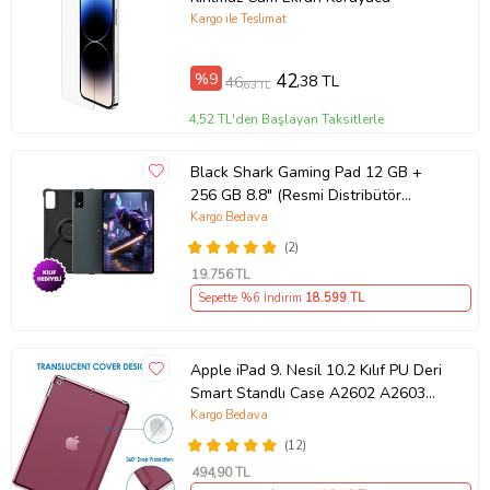
Kargo ile Teslimat
%9
42
,38 TL
46
,63 TL
4,52 TL'den Başlayan Taksitlerle
Black Shark Gaming Pad 12 GB +
256 GB 8.8" (Resmi Distribütör
Garantili) (Siyah)
Kargo Bedava
(2)
19.756
TL
Sepette %6 İndirim
18.599
TL
Apple iPad 9. Nesil 10.2 Kılıf PU Deri
Smart Standlı Case A2602 A2603
A2604 A260 (27)
Kargo Bedava
(12)
494
,90 TL