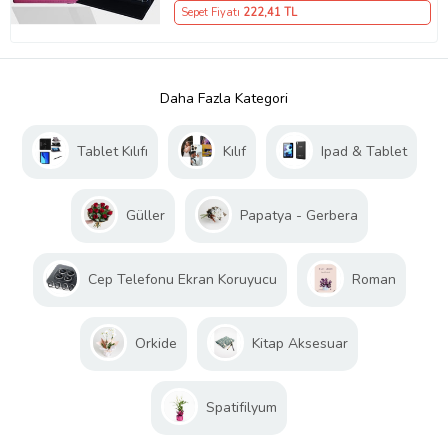
Sepet Fiyatı
222
,41 TL
Daha Fazla Kategori
Tablet Kılıfı
Kılıf
Ipad & Tablet
Güller
Papatya - Gerbera
Cep Telefonu Ekran Koruyucu
Roman
Orkide
Kitap Aksesuar
Spatifilyum