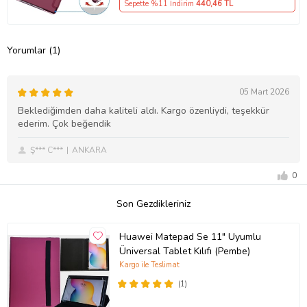
Sepette %11 İndirim
440
,46 TL
Yorumlar (1)
05 Mart 2026
Beklediğimden daha kaliteli aldı. Kargo özenliydi, teşekkür
ederim. Çok beğendik
Ş*** C***
ANKARA
0
Son Gezdikleriniz
Huawei Matepad Se 11" Uyumlu
Üniversal Tablet Kılıfı (Pembe)
Kargo ile Teslimat
(1)