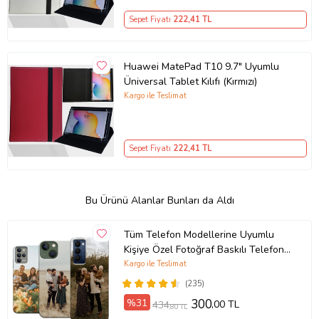
Sepet Fiyatı
222
,41 TL
Huawei MatePad T10 9.7" Uyumlu
Üniversal Tablet Kılıfı (Kırmızı)
Kargo ile Teslimat
Sepet Fiyatı
222
,41 TL
Bu Ürünü Alanlar Bunları da Aldı
Tüm Telefon Modellerine Uyumlu
Kişiye Özel Fotoğraf Baskılı Telefon
Kılıfı
Kargo ile Teslimat
(235)
%31
300
,00 TL
434
,80 TL