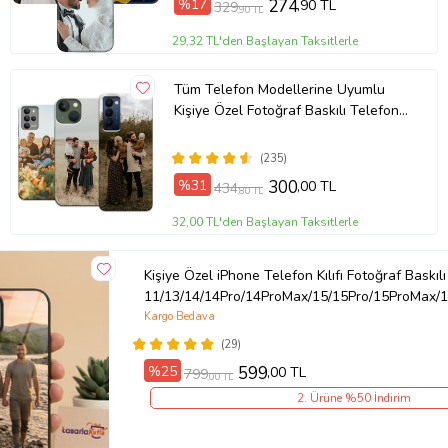
%17
274
,90 TL
329
,90 TL
29,32 TL'den Başlayan Taksitlerle
Tüm Telefon Modellerine Uyumlu
Kişiye Özel Fotoğraf Baskılı Telefon
Kılıfı
(235)
%31
300
,00 TL
434
,80 TL
32,00 TL'den Başlayan Taksitlerle
Kişiye Özel iPhone Telefon Kılıfı Fotoğraf Baskılı
11/13/14/14Pro/14ProMax/15/15Pro/15ProMax/1
Kargo Bedava
(29)
%25
599
,00 TL
799
,00 TL
2. Ürüne %50 İndirim