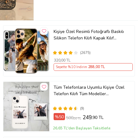
Kişiye Özel Resimli Fotoğraflı Baskılı
Silikon Telefon Kılıfı Kapak Kılıf
(Telefon Modelleri Açıklamada)
(2675)
320
,00 TL
Sepette %10 İndirim
288
,00 TL
Tüm Telefonlara Uyumlu Kişiye Özel
Telefon Kılıfı Tüm Modeller
Açıklamada
(9)
%50
249
,90 TL
500
,00 TL
26,65 TL'den Başlayan Taksitlerle