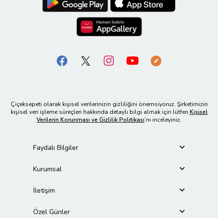
Çiçeksepeti olarak kişisel verilerinizin gizliliğini önemsiyoruz. Şirketimizin
kişisel veri işleme süreçleri hakkında detaylı bilgi almak için lütfen
Kişisel
Verilerin Korunması ve Gizlilik Politikası
’nı inceleyiniz.
Faydalı Bilgiler
Kurumsal
İletişim
Özel Günler