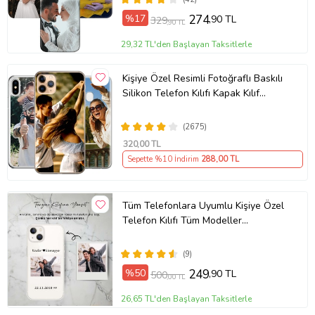
%17
274
,90 TL
329
,90 TL
29,32 TL'den Başlayan Taksitlerle
Kişiye Özel Resimli Fotoğraflı Baskılı
Silikon Telefon Kılıfı Kapak Kılıf
(Telefon Modelleri Açıklamada)
(2675)
320
,00 TL
Sepette %10 İndirim
288
,00 TL
Tüm Telefonlara Uyumlu Kişiye Özel
Telefon Kılıfı Tüm Modeller
Açıklamada
(9)
%50
249
,90 TL
500
,00 TL
26,65 TL'den Başlayan Taksitlerle