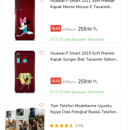
Huawei P Smart 2021 Soft Premier
Kapak Minnie Mouse-E Tasarımlı
Ürün Kodu:
kcm48190338
Silikon Kılıf - Mürdüm (Şeffaf)
%48
259
,90 TL
499
,90 TL
27,72 TL'den Başlayan Taksitlerle
Huawei P Smart 2019 Soft Premier
Kapak Sünger Bob Tasarımlı Silikon
Kılıf - Mürdüm (Şeffaf)
%48
259
,90 TL
499
,90 TL
27,72 TL'den Başlayan Taksitlerle
Tüm Telefon Modellerine Uyumlu
Kişiye Özel Fotoğraf Baskılı Telefon
Kılıfı
(235)