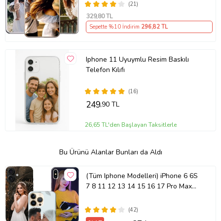
Silikon
(21)
329
,80 TL
Sepette %10 İndirim
296
,82 TL
Iphone 11 Uyuymlu Resim Baskılı
Telefon Kılıfı
(16)
249
,90 TL
26,65 TL'den Başlayan Taksitlerle
Bu Ürünü Alanlar Bunları da Aldı
(Tüm Iphone Modelleri) iPhone 6 6S
7 8 11 12 13 14 15 16 17 Pro Max
Plus Mini Kişiye Özel Resimli
Fotoğraflı Kılıf
(42)