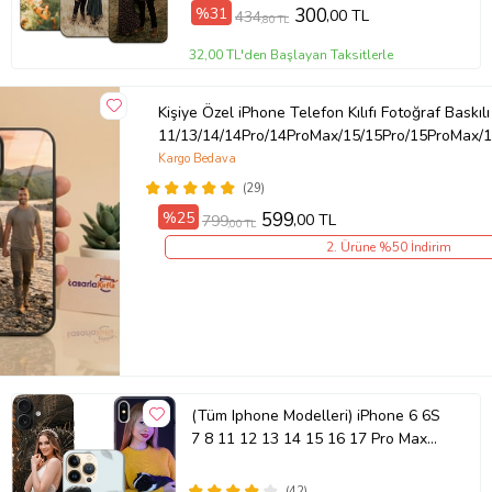
%31
300
,00 TL
434
,80 TL
32,00 TL'den Başlayan Taksitlerle
Kişiye Özel iPhone Telefon Kılıfı Fotoğraf Baskılı
11/13/14/14Pro/14ProMax/15/15Pro/15ProMax/1
Kargo Bedava
(29)
%25
599
,00 TL
799
,00 TL
2. Ürüne %50 İndirim
(Tüm Iphone Modelleri) iPhone 6 6S
7 8 11 12 13 14 15 16 17 Pro Max
Plus Mini Kişiye Özel Resimli
Fotoğraflı Kılıf
(42)