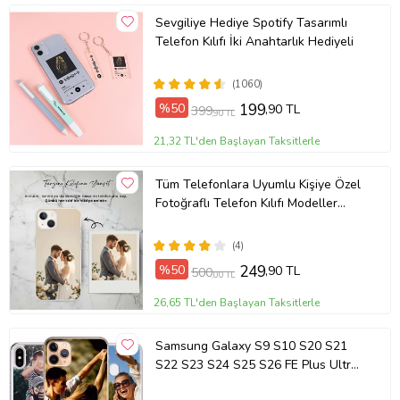
Sevgiliye Hediye Spotify Tasarımlı
Telefon Kılıfı İki Anahtarlık Hediyeli
(1060)
%50
199
,90 TL
399
,90 TL
21,32 TL'den Başlayan Taksitlerle
Tüm Telefonlara Uyumlu Kişiye Özel
Fotoğraflı Telefon Kılıfı Modeller
Açıklamada
(4)
%50
249
,90 TL
500
,00 TL
26,65 TL'den Başlayan Taksitlerle
Samsung Galaxy S9 S10 S20 S21
S22 S23 S24 S25 S26 FE Plus Ultra
Kılıf Kişiye Özel Resimli Fotoğraflı