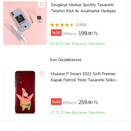
Sevgiliye Hediye Spotify Tasarımlı
Telefon Kılıfı İki Anahtarlık Hediyeli
(1060)
%50
199
,90 TL
399
,90 TL
21,32 TL'den Başlayan Taksitlerle
Son Gezdikleriniz
Huawei P Smart 2021 Soft Premier
Kapak Patrick Yıldız Tasarımlı Silikon
Kılıf - Mürdüm (Şeffaf)
%48
259
,90 TL
499
,90 TL
27,72 TL'den Başlayan Taksitlerle