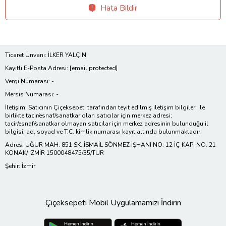
Hata Bildir
Ticaret Ünvanı: İLKER YALÇIN
Kayıtlı E-Posta Adresi:
[email protected]
Vergi Numarası: -
Mersis Numarası: -
İletişim: Satıcının Çiçeksepeti tarafından teyit edilmiş iletişim bilgileri ile
birlikte tacir/esnaf/sanatkar olan satıcılar için merkez adresi;
tacir/esnaf/sanatkar olmayan satıcılar için merkez adresinin bulunduğu il
bilgisi, ad, soyad ve T.C. kimlik numarası kayıt altında bulunmaktadır.
Adres: UĞUR MAH. 851 SK. İSMAİL SÖNMEZ İŞHANI NO: 12 İÇ KAPI NO: 21
KONAK/ İZMİR 1500048475/35/TUR
Şehir: İzmir
Çiçeksepeti Mobil Uygulamamızı İndirin