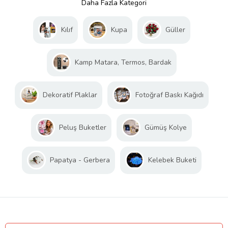
Daha Fazla Kategori
Kılıf
Kupa
Güller
Kamp Matara, Termos, Bardak
Dekoratif Plaklar
Fotoğraf Baskı Kağıdı
Peluş Buketler
Gümüş Kolye
Papatya - Gerbera
Kelebek Buketi