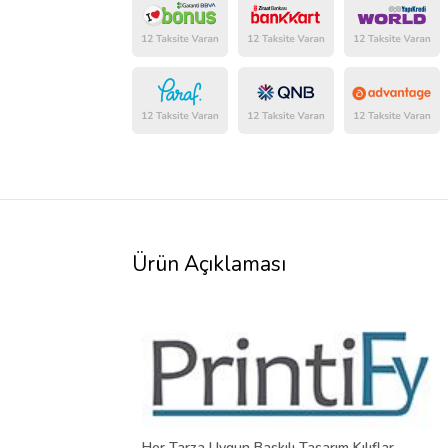
Ürün Açıklaması
Her Tarza Uygun Baskılı Tasarım Kılıflar