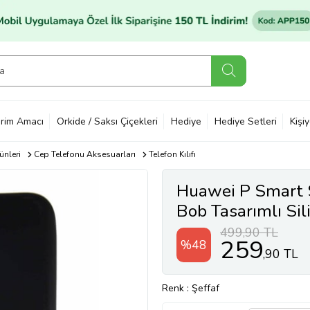
rim Amacı
Orkide / Saksı Çiçekleri
Hediye
Hediye Setleri
Kişi
ünleri
Cep Telefonu Aksesuarları
Telefon Kılıfı
Huawei P Smart 
Bob Tasarımlı Sili
499,90 TL
259
%48
,90 TL
Renk
: Şeffaf