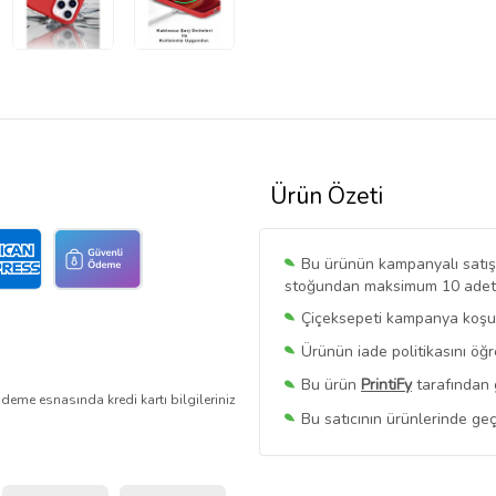
Ürün Özeti
Bu ürünün kampanyalı satışı 
stoğundan maksimum 10 adet sa
Çiçeksepeti kampanya koşull
Ürünün iade politikasını öğ
Bu ürün
PrintiFy
tarafından 
deme esnasında kredi kartı bilgileriniz
Bu satıcının ürünlerinde geç
Bu Satıcının
Tüm Ürünlerini
Ürün sayfasında gördüğünüz f