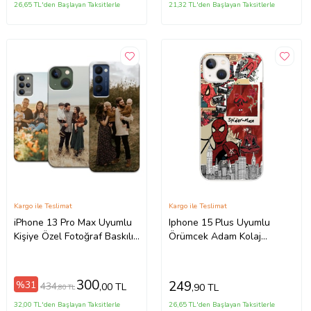
26,65 TL'den Başlayan Taksitlerle
21,32 TL'den Başlayan Taksitlerle
Kargo ile Teslimat
Kargo ile Teslimat
iPhone 13 Pro Max Uyumlu
Iphone 15 Plus Uyumlu
Kişiye Özel Fotoğraf Baskılı
Örümcek Adam Kolaj
Telefon Kılıfı
Tasarımlı Şeffaf Telefon
Kılıfı
300
249
%31
434
,00 TL
,90 TL
,80 TL
32,00 TL'den Başlayan Taksitlerle
26,65 TL'den Başlayan Taksitlerle