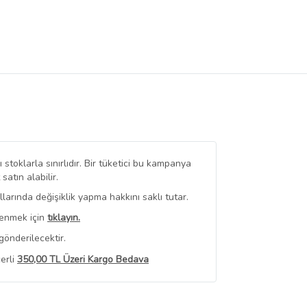
stoklarla sınırlıdır. Bir tüketici bu kampanya
tın alabilir.
arında değişiklik yapma hakkını saklı tutar.
renmek için
tıklayın.
gönderilecektir.
erli
350,00 TL Üzeri Kargo Bedava
 Görüntüle
iyat bilgileri, satıcı tarafından