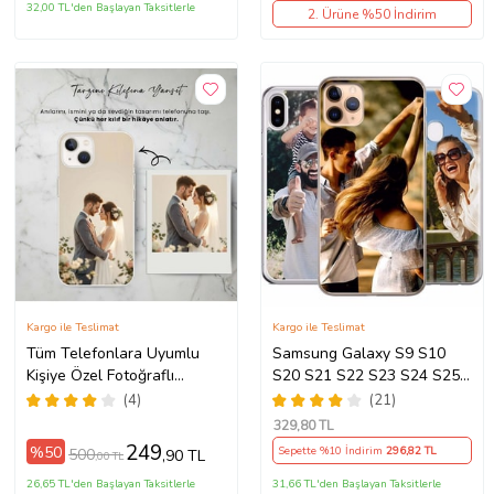
32,00 TL'den Başlayan Taksitlerle
2. Ürüne %50 İndirim
Kargo ile Teslimat
Kargo ile Teslimat
Tüm Telefonlara Uyumlu
Samsung Galaxy S9 S10
Kişiye Özel Fotoğraflı
S20 S21 S22 S23 S24 S25
Telefon Kılıfı Modeller
S26 FE Plus Ultra Kılıf Kişiye
(4)
(21)
Açıklamada
Özel Resimli Fotoğraflı
329
,80 TL
Silikon
249
%50
Sepette %10 İndirim
296
,82 TL
500
,90 TL
,00 TL
26,65 TL'den Başlayan Taksitlerle
31,66 TL'den Başlayan Taksitlerle