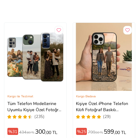
Kargo ile Teslimat
Kargo Bedava
Tüm Telefon Modellerine
Kişiye Özel iPhone Telefon
Uyumlu Kişiye Özel Fotoğraf
Kılıfı Fotoğraf Baskılı
Baskılı Telefon Kılıfı
11/13/14/14Pro/14ProMax/15/1
(235)
(29)
300
599
%31
%25
434
799
,00 TL
,00 TL
,80 TL
,00 TL