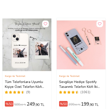
Kargo ile Teslimat
Kargo ile Teslimat
Tüm Telefonlara Uyumlu
Sevgiliye Hediye Spotify
Kişiye Özel Telefon Kılıfı
Tasarımlı Telefon Kılıfı İki
ax
Tüm Modeller Açıklamada
Anahtarlık Hediyeli
(9)
(1061)
249
199
%50
%50
500
399
,90 TL
,90 TL
,00 TL
,90 TL