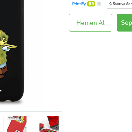
PrintiFy
8,9
Satıcıya Sor
Sep
Hemen Al