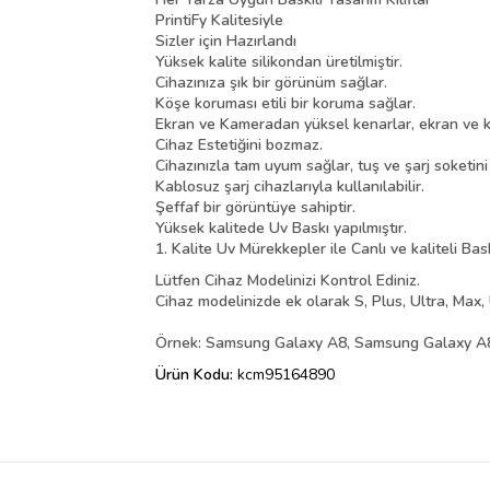
PrintiFy Kalitesiyle
Sizler için Hazırlandı
Yüksek kalite silikondan üretilmiştir.
Cihazınıza şık bir görünüm sağlar.
Köşe koruması etili bir koruma sağlar.
Ekran ve Kameradan yüksel kenarlar, ekran ve k
Cihaz Estetiğini bozmaz.
Cihazınızla tam uyum sağlar, tuş ve şarj soketin
Kablosuz şarj cihazlarıyla kullanılabilir.
Şeffaf bir görüntüye sahiptir.
Yüksek kalitede Uv Baskı yapılmıştır.
1. Kalite Uv Mürekkepler ile Canlı ve kaliteli Bas
Lütfen Cihaz Modelinizi Kontrol Ediniz.
Cihaz modelinizde ek olarak S, Plus, Ultra, Max, 
Örnek: Samsung Galaxy A8, Samsung Galaxy A8 
Ürün Kodu:
kcm95164890