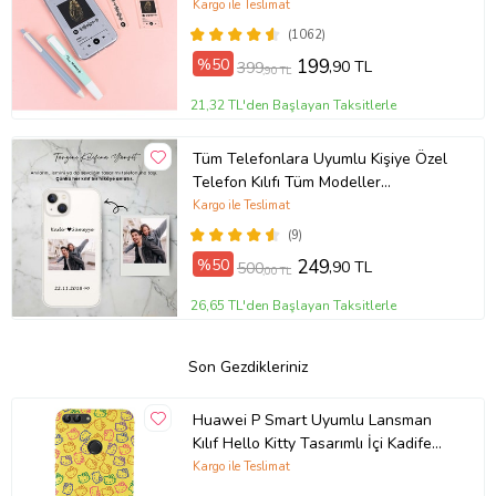
Kargo ile Teslimat
(1062)
%50
199
,90 TL
399
,90 TL
21,32 TL'den Başlayan Taksitlerle
Tüm Telefonlara Uyumlu Kişiye Özel
Telefon Kılıfı Tüm Modeller
Açıklamada
Kargo ile Teslimat
(9)
%50
249
,90 TL
500
,00 TL
26,65 TL'den Başlayan Taksitlerle
Son Gezdikleriniz
Huawei P Smart Uyumlu Lansman
Kılıf Hello Kitty Tasarımlı İçi Kadife
Kapak-Sarı (Şeffaf)
Kargo ile Teslimat