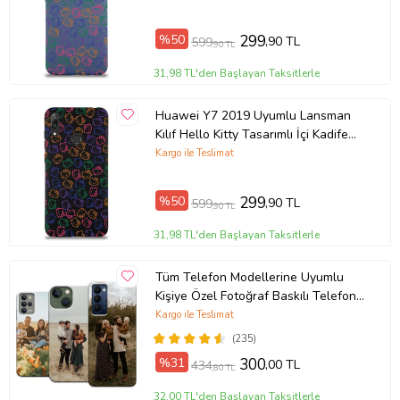
Ürün Kodu:
kcm88696778
%50
299
,90 TL
599
,90 TL
31,98 TL'den Başlayan Taksitlerle
Huawei Y7 2019 Uyumlu Lansman
Kılıf Hello Kitty Tasarımlı İçi Kadife
Kapak-Siyah (Şeffaf)
Kargo ile Teslimat
%50
299
,90 TL
599
,90 TL
31,98 TL'den Başlayan Taksitlerle
Tüm Telefon Modellerine Uyumlu
Kişiye Özel Fotoğraf Baskılı Telefon
Kılıfı
Kargo ile Teslimat
(235)
%31
300
,00 TL
434
,80 TL
32,00 TL'den Başlayan Taksitlerle