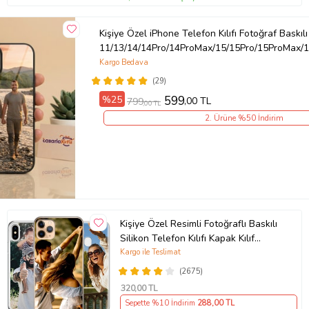
Kişiye Özel iPhone Telefon Kılıfı Fotoğraf Baskılı
11/13/14/14Pro/14ProMax/15/15Pro/15ProMax/1
Kargo Bedava
(29)
%25
599
,00 TL
799
,00 TL
2. Ürüne %50 İndirim
Kişiye Özel Resimli Fotoğraflı Baskılı
Silikon Telefon Kılıfı Kapak Kılıf
(Telefon Modelleri Açıklamada)
Kargo ile Teslimat
(2675)
320
,00 TL
Sepette %10 İndirim
288
,00 TL