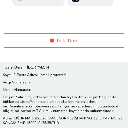
Hata Bildir
Ticaret Ünvanı: İLKER YALÇIN
Kayıtlı E-Posta Adresi:
[email protected]
Vergi Numarası: -
Mersis Numarası: -
İletişim: Satıcının Çiçeksepeti tarafından teyit edilmiş iletişim bilgileri ile
birlikte tacir/esnaf/sanatkar olan satıcılar için merkez adresi;
tacir/esnaf/sanatkar olmayan satıcılar için merkez adresinin bulunduğu il
bilgisi, ad, soyad ve T.C. kimlik numarası kayıt altında bulunmaktadır.
Adres: UĞUR MAH. 851 SK. İSMAİL SÖNMEZ İŞHANI NO: 12 İÇ KAPI NO: 21
KONAK/ İZMİR 1500048475/35/TUR