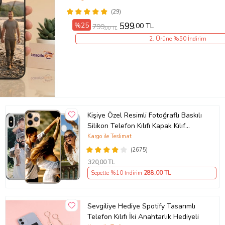
(29)
%25
599
,00 TL
799
,00 TL
2. Ürüne %50 İndirim
Kişiye Özel Resimli Fotoğraflı Baskılı
Silikon Telefon Kılıfı Kapak Kılıf
(Telefon Modelleri Açıklamada)
Kargo ile Teslimat
(2675)
320
,00 TL
Sepette %10 İndirim
288
,00 TL
Sevgiliye Hediye Spotify Tasarımlı
Telefon Kılıfı İki Anahtarlık Hediyeli