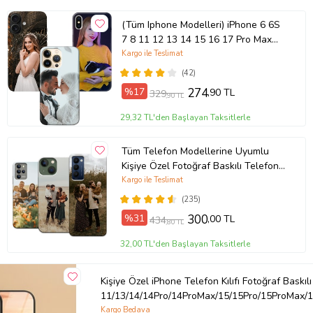
(Tüm Iphone Modelleri) iPhone 6 6S
7 8 11 12 13 14 15 16 17 Pro Max
Plus Mini Kişiye Özel Resimli
Kargo ile Teslimat
Fotoğraflı Kılıf
(42)
%17
274
,90 TL
329
,90 TL
29,32 TL'den Başlayan Taksitlerle
Tüm Telefon Modellerine Uyumlu
Kişiye Özel Fotoğraf Baskılı Telefon
Kılıfı
Kargo ile Teslimat
(235)
%31
300
,00 TL
434
,80 TL
32,00 TL'den Başlayan Taksitlerle
Kişiye Özel iPhone Telefon Kılıfı Fotoğraf Baskılı
11/13/14/14Pro/14ProMax/15/15Pro/15ProMax/1
Kargo Bedava