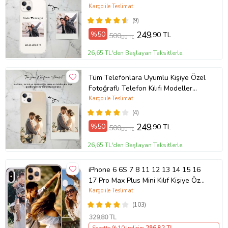
Açıklamada
Kargo ile Teslimat
(9)
%50
249
,90 TL
500
,00 TL
26,65 TL'den Başlayan Taksitlerle
Tüm Telefonlara Uyumlu Kişiye Özel
Fotoğraflı Telefon Kılıfı Modeller
Açıklamada
Kargo ile Teslimat
(4)
%50
249
,90 TL
500
,00 TL
26,65 TL'den Başlayan Taksitlerle
iPhone 6 6S 7 8 11 12 13 14 15 16
17 Pro Max Plus Mini Kılıf Kişiye Özel
Resimli Fotoğraflı Silikon
Kargo ile Teslimat
(103)
329
,80 TL