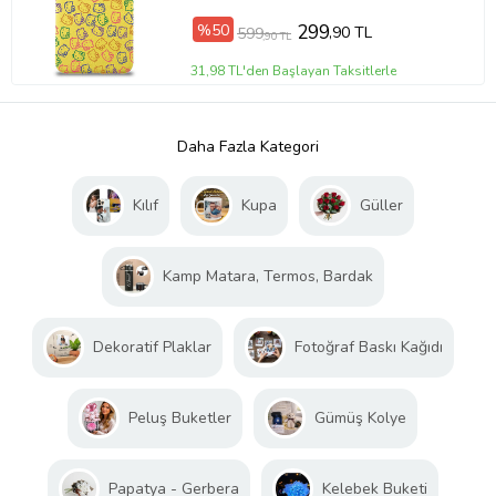
%50
299
,90 TL
599
,90 TL
31,98 TL'den Başlayan Taksitlerle
Daha Fazla Kategori
Kılıf
Kupa
Güller
Kamp Matara, Termos, Bardak
Dekoratif Plaklar
Fotoğraf Baskı Kağıdı
Peluş Buketler
Gümüş Kolye
Papatya - Gerbera
Kelebek Buketi