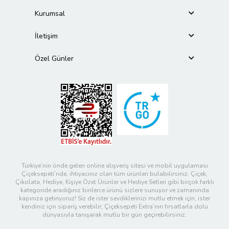
Kurumsal
İletişim
Özel Günler
Türkiye’nin önde gelen online alışveriş sitesi ve mobil uygulaması
Çiçeksepeti’nde, ihtiyacınız olan tüm ürünleri bulabilirsiniz. Çiçek,
Çikolata, Hediye, Kişiye Özel Ürünler ve Hediye Setleri gibi birçok farklı
kategoride aradığınız binlerce ürünü sizlere sunuyor ve zamanında
kapınıza getiriyoruz! Siz de ister sevdiklerinizi mutlu etmek için, ister
kendiniz için sipariş verebilir; Çiçeksepeti Extra’nın fırsatlarla dolu
dünyasıyla tanışarak mutlu bir gün geçirebilirsiniz.