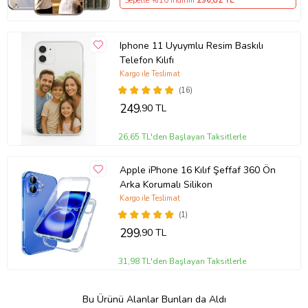
Sepette %10 İndirim
296
,82 TL
Iphone 11 Uyuymlu Resim Baskılı
Telefon Kılıfı
Kargo ile Teslimat
(16)
249
,90 TL
26,65 TL'den Başlayan Taksitlerle
Apple iPhone 16 Kılıf Şeffaf 360 Ön
Arka Korumalı Silikon
Kargo ile Teslimat
(1)
299
,90 TL
31,98 TL'den Başlayan Taksitlerle
Bu Ürünü Alanlar Bunları da Aldı