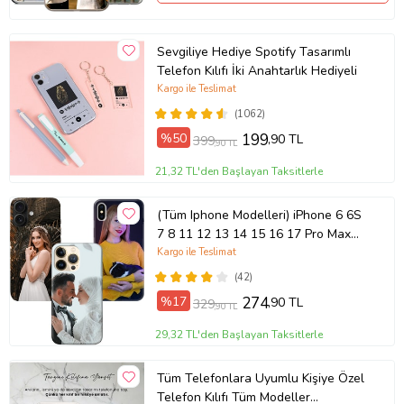
Sevgiliye Hediye Spotify Tasarımlı
Telefon Kılıfı İki Anahtarlık Hediyeli
Kargo ile Teslimat
(1062)
%50
199
,90 TL
399
,90 TL
21,32 TL'den Başlayan Taksitlerle
(Tüm Iphone Modelleri) iPhone 6 6S
7 8 11 12 13 14 15 16 17 Pro Max
Plus Mini Kişiye Özel Resimli
Kargo ile Teslimat
Fotoğraflı Kılıf
(42)
%17
274
,90 TL
329
,90 TL
29,32 TL'den Başlayan Taksitlerle
Tüm Telefonlara Uyumlu Kişiye Özel
Telefon Kılıfı Tüm Modeller