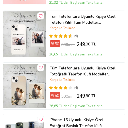
21,32 TL'den Başlayan Taksitlerle
Tüm Telefonlara Uyumlu Kişiye Özel
Telefon Kılıfı Tüm Modeller
Açıklamada
Kargo ile Teslimat
(9)
%50
249
,90 TL
500
,00 TL
26,65 TL'den Başlayan Taksitlerle
Tüm Telefonlara Uyumlu Kişiye Özel
Fotoğraflı Telefon Kılıfı Modeller
Açıklamada
Kargo ile Teslimat
(4)
%50
249
,90 TL
500
,00 TL
26,65 TL'den Başlayan Taksitlerle
iPhone 15 Uyumlu Kişiye Özel
Fotoğraf Baskılı Telefon Kılıfı