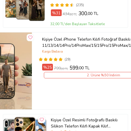
(235)
Ürün Kodu:
kcm37946991
%31
300
,00 TL
434
,80 TL
32,00 TL'den Başlayan Taksitlerle
Kişiye Özel iPhone Telefon Kılıfı Fotoğraf Baskılı
11/13/14/14Pro/14ProMax/15/15Pro/15ProMax/1
Kargo Bedava
(29)
%25
599
,00 TL
799
,00 TL
2. Ürüne %50 İndirim
Kişiye Özel Resimli Fotoğraflı Baskılı
Silikon Telefon Kılıfı Kapak Kılıf