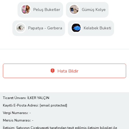
Peluş Buketler
Gümüş Kolye
Papatya - Gerbera
Kelebek Buketi
Hata Bildir
Ticaret Ünvanı: İLKER YALÇIN
Kayıtlı E-Posta Adresi:
[email protected]
Vergi Numarası: -
Mersis Numarası: -
İletişim: Satıcının Çiçeksepeti tarafından teyit edilmiş iletişim bilgileri ile