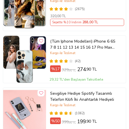
(Telefon Modelleri Açıklamada)
Kargo ile Teslimat
(2675)
320
,00 TL
Sepette %10 İndirim
288
,00 TL
(Tüm Iphone Modelleri) iPhone 6 6S
7 8 11 12 13 14 15 16 17 Pro Max
Plus Mini Kişiye Özel Resimli
Kargo ile Teslimat
Fotoğraflı Kılıf
(42)
%17
274
,90 TL
329
,90 TL
29,32 TL'den Başlayan Taksitlerle
Sevgiliye Hediye Spotify Tasarımlı
Telefon Kılıfı İki Anahtarlık Hediyeli
Kargo ile Teslimat
(1062)
%50
199
,90 TL
399
,90 TL