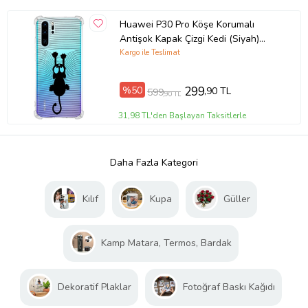
Huawei P30 Pro Köşe Korumalı
Antişok Kapak Çizgi Kedi (Siyah)
Tasarımlı Şeffaf Kılıf
Kargo ile Teslimat
%50
299
,90 TL
599
,90 TL
31,98 TL'den Başlayan Taksitlerle
Daha Fazla Kategori
Kılıf
Kupa
Güller
Kamp Matara, Termos, Bardak
Dekoratif Plaklar
Fotoğraf Baskı Kağıdı