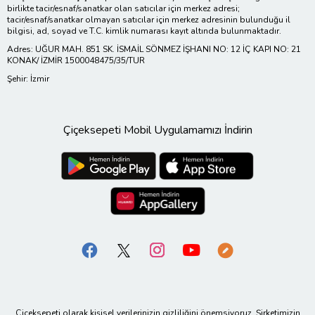
birlikte tacir/esnaf/sanatkar olan satıcılar için merkez adresi;
tacir/esnaf/sanatkar olmayan satıcılar için merkez adresinin bulunduğu il
bilgisi, ad, soyad ve T.C. kimlik numarası kayıt altında bulunmaktadır.
Adres: UĞUR MAH. 851 SK. İSMAİL SÖNMEZ İŞHANI NO: 12 İÇ KAPI NO: 21
KONAK/ İZMİR 1500048475/35/TUR
Şehir: İzmir
Çiçeksepeti Mobil Uygulamamızı İndirin
Çiçeksepeti olarak kişisel verilerinizin gizliliğini önemsiyoruz. Şirketimizin