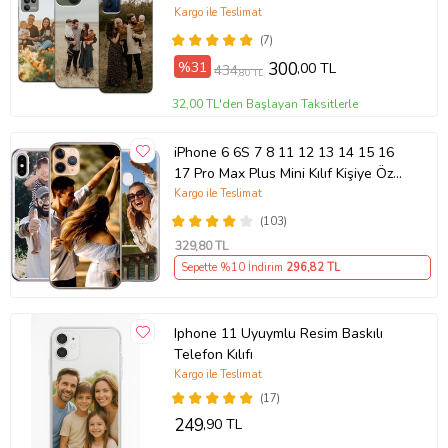
Kargo ile Teslimat
(7)
%31
300
,00 TL
434
,80 TL
32,00 TL'den Başlayan Taksitlerle
iPhone 6 6S 7 8 11 12 13 14 15 16
17 Pro Max Plus Mini Kılıf Kişiye Özel
Resimli Fotoğraflı Silikon
Kargo ile Teslimat
(103)
329
,80 TL
Sepette %10 İndirim
296
,82 TL
Iphone 11 Uyuymlu Resim Baskılı
Telefon Kılıfı
Kargo ile Teslimat
(17)
249
,90 TL