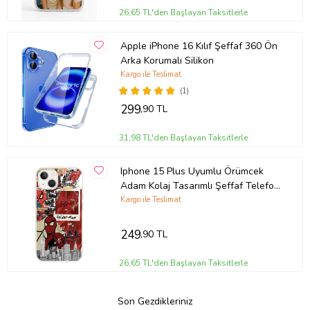
26,65 TL'den Başlayan Taksitlerle
Apple iPhone 16 Kılıf Şeffaf 360 Ön
Arka Korumalı Silikon
Kargo ile Teslimat
(1)
299
,90 TL
31,98 TL'den Başlayan Taksitlerle
Iphone 15 Plus Uyumlu Örümcek
Adam Kolaj Tasarımlı Şeffaf Telefon
Kılıfı
Kargo ile Teslimat
249
,90 TL
26,65 TL'den Başlayan Taksitlerle
Son Gezdikleriniz