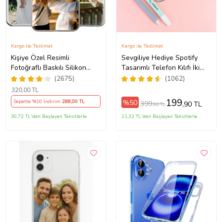
Kargo ile Teslimat
Kargo ile Teslimat
Kişiye Özel Resimli
Sevgiliye Hediye Spotify
Fotoğraflı Baskılı Silikon
Tasarımlı Telefon Kılıfı İki
5Pro/15ProMax/16/16e/16Plus/16Pro/16ProMax/17/17Air/17Pro/17ProM
Telefon Kılıfı Kapak Kılıf
Anahtarlık Hediyeli
(2675)
(1062)
(Telefon Modelleri
320
,00 TL
Açıklamada)
199
%50
Sepette %10 İndirim
288
,00 TL
399
,90 TL
,90 TL
30,72 TL'den Başlayan Taksitlerle
21,32 TL'den Başlayan Taksitlerle