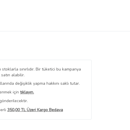
stoklarla sınırlıdır. Bir tüketici bu kampanya
tın alabilir.
arında değişiklik yapma hakkını saklı tutar.
renmek için
tıklayın.
gönderilecektir.
erli
350,00 TL Üzeri Kargo Bedava
 Görüntüle
iyat bilgileri, satıcı tarafından