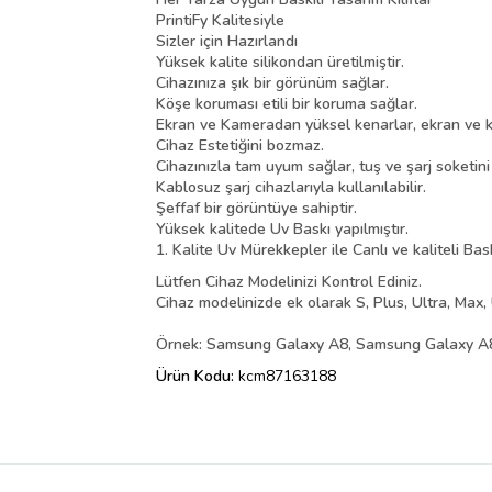
PrintiFy Kalitesiyle
Sizler için Hazırlandı
Yüksek kalite silikondan üretilmiştir.
Cihazınıza şık bir görünüm sağlar.
Köşe koruması etili bir koruma sağlar.
Ekran ve Kameradan yüksel kenarlar, ekran ve k
Cihaz Estetiğini bozmaz.
Cihazınızla tam uyum sağlar, tuş ve şarj soketin
Kablosuz şarj cihazlarıyla kullanılabilir.
Şeffaf bir görüntüye sahiptir.
Yüksek kalitede Uv Baskı yapılmıştır.
1. Kalite Uv Mürekkepler ile Canlı ve kaliteli Bas
Lütfen Cihaz Modelinizi Kontrol Ediniz.
Cihaz modelinizde ek olarak S, Plus, Ultra, Max, 
Örnek: Samsung Galaxy A8, Samsung Galaxy A8 
Ürün Kodu:
kcm87163188