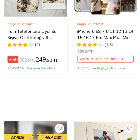
Kargo ile Teslimat
Kargo ile Teslimat
Tüm Telefonlara Uyumlu
iPhone 6 6S 7 8 11 12 13 14
Kişiye Özel Fotoğraflı
15 16 17 Pro Max Plus Mini
Telefon Kılıfı Modeller
Kılıf Kişiye Özel Resimli
(4)
(103)
Açıklamada
Fotoğraflı Silikon
329
,80 TL
249
%50
Sepette %10 İndirim
296
,82 TL
500
,90 TL
,00 TL
26,65 TL'den Başlayan Taksitlerle
31,66 TL'den Başlayan Taksitlerle