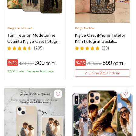
Kargo ile Teslimat
Kargo Bedava
Tüm Telefon Modellerine
Kişiye Özel iPhone Telefon
Uyumlu Kişiye Özel Fotoğraf
Kılıfı Fotoğraf Baskılı
Baskılı Telefon Kılıfı
11/13/14/14Pro/14ProMax/15/1
(235)
(29)
300
599
%31
%25
434
799
,00 TL
,00 TL
,80 TL
,00 TL
32,00 TL'den Başlayan Taksitlerle
2. Ürüne %50 İndirim