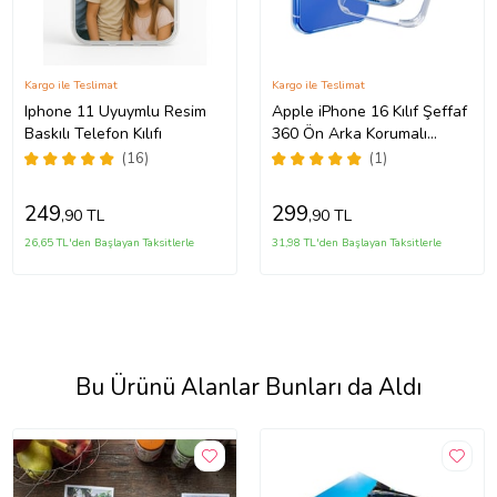
Kargo ile Teslimat
Kargo ile Teslimat
Iphone 11 Uyuymlu Resim
Apple iPhone 16 Kılıf Şeffaf
Baskılı Telefon Kılıfı
360 Ön Arka Korumalı
Silikon
(16)
(1)
249
299
,90 TL
,90 TL
26,65 TL'den Başlayan Taksitlerle
31,98 TL'den Başlayan Taksitlerle
Bu Ürünü Alanlar Bunları da Aldı