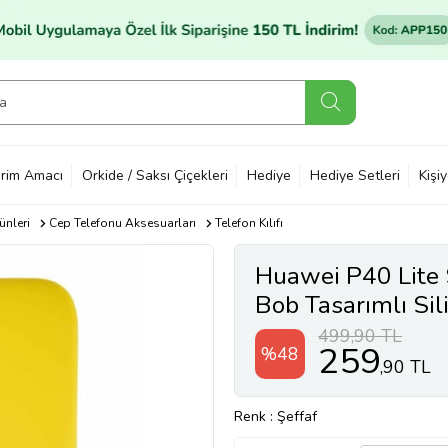
rim Amacı
Orkide / Saksı Çiçekleri
Hediye
Hediye Setleri
Kişi
ünleri
Cep Telefonu Aksesuarları
Telefon Kılıfı
Huawei P40 Lite 
Bob Tasarımlı Silik
499,90 TL
259
%48
,90 TL
Renk
: Şeffaf