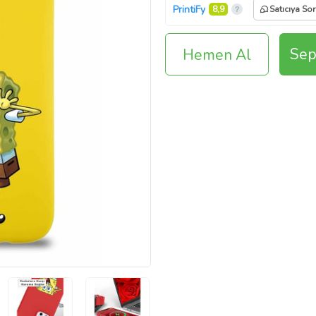
PrintiFy
8,9
Satıcıya Sor
Sep
Hemen Al