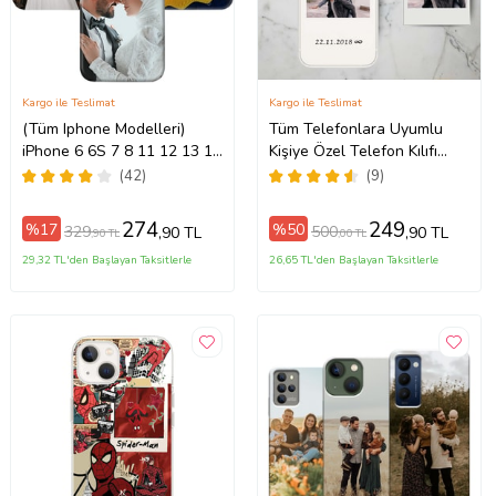
Kargo ile Teslimat
Kargo ile Teslimat
(Tüm Iphone Modelleri)
Tüm Telefonlara Uyumlu
iPhone 6 6S 7 8 11 12 13 14
Kişiye Özel Telefon Kılıfı
ax
15 16 17 Pro Max Plus Mini
Tüm Modeller Açıklamada
(42)
(9)
Kişiye Özel Resimli
Fotoğraflı Kılıf
274
249
%17
%50
329
500
,90 TL
,90 TL
,90 TL
,00 TL
29,32 TL'den Başlayan Taksitlerle
26,65 TL'den Başlayan Taksitlerle