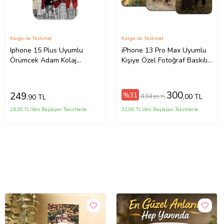
Kargo ile Teslimat
Kargo ile Teslimat
Iphone 15 Plus Uyumlu
iPhone 13 Pro Max Uyumlu
Örümcek Adam Kolaj
Kişiye Özel Fotoğraf Baskılı
Tasarımlı Şeffaf Telefon
Telefon Kılıfı
Kılıfı
300
249
%31
434
,00 TL
,90 TL
,80 TL
26,65 TL'den Başlayan Taksitlerle
32,00 TL'den Başlayan Taksitlerle