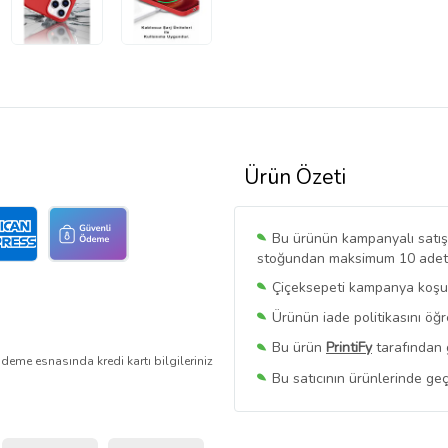
Ürün Özeti
Bu ürünün kampanyalı satışı 
stoğundan maksimum 10 adet sa
Çiçeksepeti kampanya koşull
Ürünün iade politikasını öğ
Bu ürün
PrintiFy
tarafından 
deme esnasında kredi kartı bilgileriniz
Bu satıcının ürünlerinde geç
Bu Satıcının
Tüm Ürünlerini
Ürün sayfasında gördüğünüz f