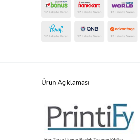
Ürün Açıklaması
Her Tarza Uygun Baskılı Tasarım Kılıflar