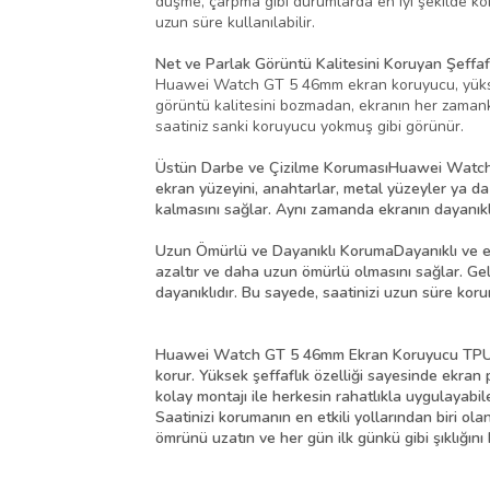
düşme, çarpma gibi durumlarda en iyi şekilde ko
uzun süre kullanılabilir.
Net ve Parlak Görüntü Kalitesini Koruyan Şeffaf
Huawei Watch GT 5 46mm ekran koruyucu, yüksek d
görüntü kalitesini bozmadan, ekranın her zamanki
saatiniz sanki koruyucu yokmuş gibi görünür.
Üstün Darbe ve Çizilme KorumasıHuawei Watch G
ekran yüzeyini, anahtarlar, metal yüzeyler ya da
kalmasını sağlar. Aynı zamanda ekranın dayanıklılı
Uzun Ömürlü ve Dayanıklı KorumaDayanıklı ve esn
azaltır ve daha uzun ömürlü olmasını sağlar. Geli
dayanıklıdır. Bu sayede, saatinizi uzun süre koru
Huawei Watch GT 5 46mm Ekran Koruyucu TPU Fil
korur. Yüksek şeffaflık özelliği sayesinde ekran
kolay montajı ile herkesin rahatlıkla uygulayabil
Saatinizi korumanın en etkili yollarından biri o
ömrünü uzatın ve her gün ilk günkü gibi şıklığını