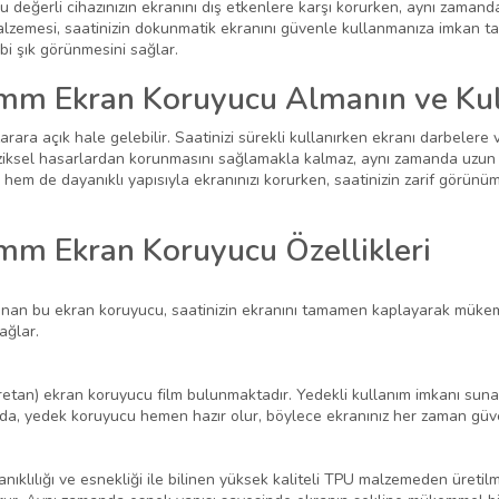
bu değerli cihazınızın ekranını dış etkenlere karşı korurken, aynı zam
lzemesi, saatinizin dokunmatik ekranını güvenle kullanmanıza imkan tan
bi şık görünmesini sağlar.
mm Ekran Koruyucu Almanın ve Ku
zarara açık hale gelebilir. Saatinizi sürekli kullanırken ekranı darbeler
ziksel hasarlardan korunmasını sağlamakla kalmaz, aynı zamanda uzun va
m de dayanıklı yapısıyla ekranınızı korurken, saatinizin zarif görü
m Ekran Koruyucu Özellikleri
n bu ekran koruyucu, saatinizin ekranını tamamen kaplayarak mükemme
ağlar.
etan) ekran koruyucu film bulunmaktadır. Yedekli kullanım imkanı sunan
a, yedek koruyucu hemen hazır olur, böylece ekranınız her zaman güven
ığı ve esnekliği ile bilinen yüksek kaliteli TPU malzemeden üretilmişti