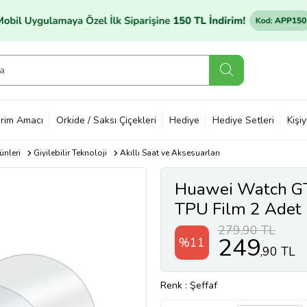
rim Amacı
Orkide / Saksı Çiçekleri
Hediye
Hediye Setleri
Kişi
ünleri
Giyilebilir Teknoloji
Akıllı Saat ve Aksesuarları
Huawei Watch G
TPU Film 2 Adet (
279,90 TL
249
%11
,90 TL
Renk
: Şeffaf