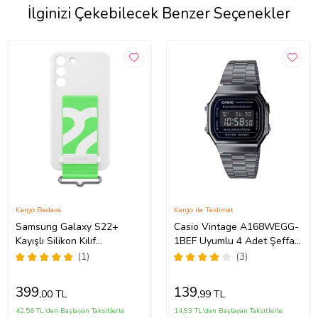
İlginizi Çekebilecek Benzer Seçenekler
Kargo Bedava
Kargo ile Teslimat
Samsung Galaxy S22+
Casio Vintage A168WEGG-
Kayışlı Silikon Kılıf
1BEF Uyumlu 4 Adet Şeffaf
Beyaz(Samsung Türkiye
Ekran koruyucu Nano Jelatin
(1)
(3)
Garantili)
399
139
,00 TL
,99 TL
42,56 TL'den Başlayan Taksitlerle
14,93 TL'den Başlayan Taksitlerle