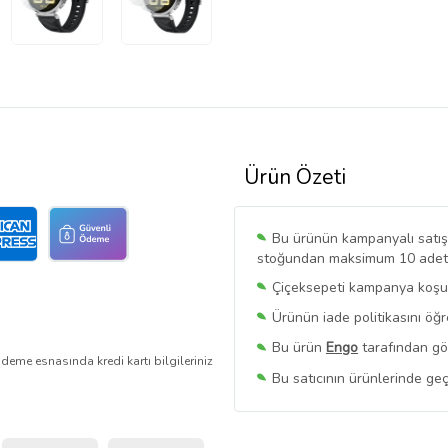
Ürün Özeti
Bu ürünün kampanyalı satışı 
stoğundan maksimum 10 adet sa
Çiçeksepeti kampanya koşull
Ürünün iade politikasını öğ
Bu ürün
Engo
tarafından gön
deme esnasında kredi kartı bilgileriniz
Bu satıcının ürünlerinde geç
Bu Satıcının
Tüm Ürünlerini
Ürün sayfasında gördüğünüz f