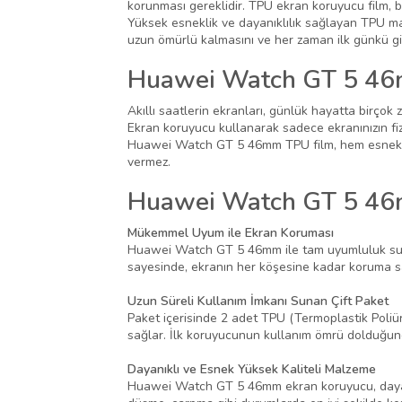
korunması gereklidir. TPU ekran koruyucu film, 
Yüksek esneklik ve dayanıklılık sağlayan TPU ma
uzun ömürlü kalmasını ve her zaman ilk günkü gi
Huawei Watch GT 5 46
Akıllı saatlerin ekranları, günlük hayatta birçok 
Ekran koruyucu kullanarak sadece ekranınızın fi
Huawei Watch GT 5 46mm TPU film, hem esnek he
vermez.
Huawei Watch GT 5 46m
Mükemmel Uyum ile Ekran Koruması
Huawei Watch GT 5 46mm ile tam uyumluluk suna
sayesinde, ekranın her köşesine kadar koruma s
Uzun Süreli Kullanım İmkanı Sunan Çift Paket
Paket içerisinde 2 adet TPU (Termoplastik Poliür
sağlar. İlk koruyucunun kullanım ömrü dolduğund
Dayanıklı ve Esnek Yüksek Kaliteli Malzeme
Huawei Watch GT 5 46mm ekran koruyucu, dayanıklıl