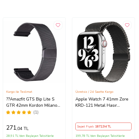
Kargo ile Teslimat
Ücretsiz / 24 Saatte Kargo
??Amazfit GTS Bip Lite S
Apple Watch 7 41mm Zore
GTR 42mm Kordon Milano
KRD-121 Metal Hasır
Loop Kordon (Siyah)
Kordon
(1)
271
Sepet Fiyatı
1872
,94 TL
,04 TL
28,91 TL'den Başlayan Taksitlerle
199,78 TL'den Başlayan Taksitlerle