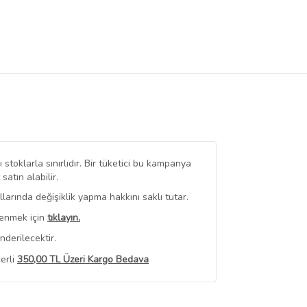
stoklarla sınırlıdır. Bir tüketici bu kampanya
tın alabilir.
arında değişiklik yapma hakkını saklı tutar.
renmek için
tıklayın.
derilecektir.
erli
350,00 TL Üzeri Kargo Bedava
 Görüntüle
iyat bilgileri, satıcı tarafından