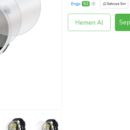
Engo
9,3
Satıcıya Sor
Sep
Hemen Al