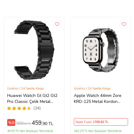
Ücretsiz / 24 Saatte Kargo
Ücretsiz / 24 Saatte Kargo
Huawei Watch Gt Gt2 Gt2
Apple Watch 44mm Zore
Pro Classic Çelik Metal
KRD-125 Metal Kordon
Kordon 46 MM (Siyah)
Strap Kayış
(34)
459
%8
Sepet Fiyatı
1708
,62 TL
500
,90 TL
,00 TL
49,05 TL'den Başlayan Taksitlerle
182,25 TL'den Başlayan Taksitlerle