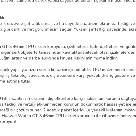
rur. Aynı zamanda esnek yapısı sayesinde ekranın şekline mükemmel bir
lık
üzeyde şeffaflık sunar ve bu sayede saatinizin ekran parlaklığı ve net
 gibi canlı ve net görünmesini sağlar. Yüksek şeffaflığı sayesinde, ekr
T 5 46mm TPU ekran koruyucu, çizilmelere, hafif darbelere ve günlü
 diğer sert objelerle temasından kaynaklanabilecek olası çizilmelerden 
ğını artırır ve darbe aldığında kırılma riskini minimuma indirir.
ek yapısıyla uzun süreli kullanım için idealdir. TPU malzemenin esnekl
şmiş teknoloji sayesinde, dış etkenlere karşı yüksek direnç gösterir ve
ma altında tutar.
m, saatinizin ekranını dış etkenlere karşı maksimum koruma sağlaya
 parlaklığı ve netliği etkilenmeden korunur, dokunmatik hassasiyet ise
eceği bir çözüm sunar. 2 adetlik paket içeriği ile yedekli kullanım imkan
lan Huawei Watch GT 5 46mm TPU ekran koruyucu ile cihazınızı her zaman 
 koruyun!