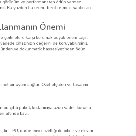
anda görünüm ve performanstan ödün vermez.
ır. Bu yüzden bu ürünü tercih etmek, saatinizin
llanmanın Önemi
e ve çizilmelere karşı korumak büyük önem taşır.
dede cihazınızın değerini de koruyabilirsiniz.
nümünden ve dokunmatik hassasiyetinden ödün
l bir uyum sağlar. Özel ölçüleri ve tasarımı
 bu çiftli paket, kullanıcıya uzun vadeli koruma
 altında kalır.
r. TPU, darbe emici özelliği ile bilinir ve ekranı