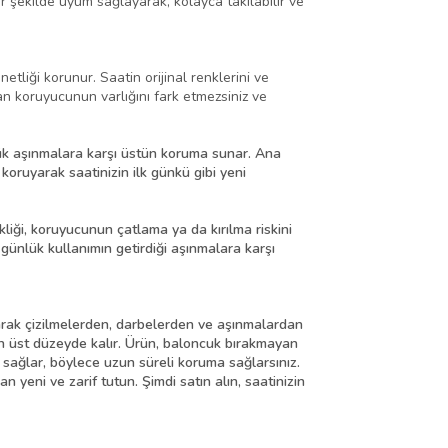
 şekilde uyum sağlayarak, kolayca takılabilir ve
liği korunur. Saatin orijinal renklerini ve
an koruyucunun varlığını fark etmezsiniz ve
k aşınmalara karşı üstün koruma sunar. Ana
koruyarak saatinizin ilk günkü gibi yeni
iği, koruyucunun çatlama ya da kırılma riskini
 günlük kullanımın getirdiği aşınmalara karşı
rak çizilmelerden, darbelerden ve aşınmalardan
 en üst düzeyde kalır. Ürün, baloncuk bırakmayan
ı sağlar, böylece uzun süreli koruma sağlarsınız.
yeni ve zarif tutun. Şimdi satın alın, saatinizin