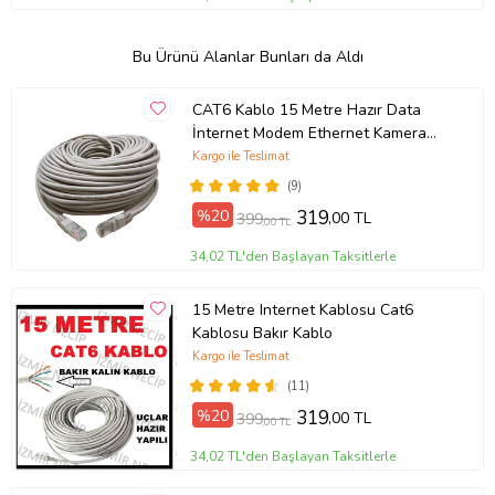
Bu Ürünü Alanlar Bunları da Aldı
CAT6 Kablo 15 Metre Hazır Data
İnternet Modem Ethernet Kamera
Kablosu
Kargo ile Teslimat
(9)
%20
319
,00 TL
399
,00 TL
34,02 TL'den Başlayan Taksitlerle
15 Metre Internet Kablosu Cat6
Kablosu Bakır Kablo
Kargo ile Teslimat
(11)
%20
319
,00 TL
399
,00 TL
34,02 TL'den Başlayan Taksitlerle