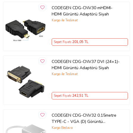
CODEGEN CDG-CNV30 mHDMI-
HDMI Görüntü Adaptörü Siyah
Kargo ile Teslimat
Sepet Fiyatı
201
,05 TL
CODEGEN CDG-CNV37 DVI (24+1)-
HDMI Görüntü Adaptörü Siyah
Kargo ile Teslimat
Sepet Fiyatı
242
,51 TL
CODEGEN CDG-CNV32 0.15metre
TYPE-C - VGA (D) Görüntü
Adaptörü Beyaz
Kargo Bedava