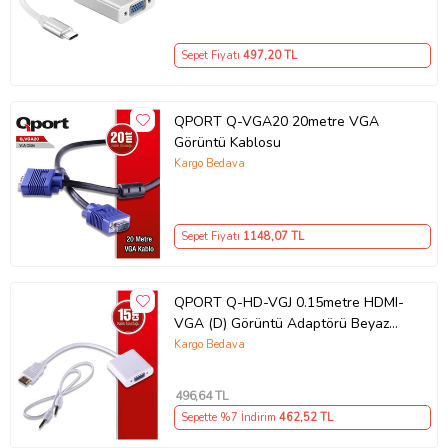
Sepet Fiyatı
497
,20 TL
QPORT Q-VGA20 20metre VGA
Görüntü Kablosu
Kargo Bedava
Sepet Fiyatı
1148
,07 TL
QPORT Q-HD-VGJ 0.15metre HDMI-
VGA (D) Görüntü Adaptörü Beyaz
Sesli 1080p
Kargo Bedava
496
,64 TL
Sepette %7 İndirim
462
,52 TL