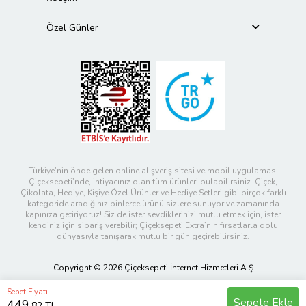
Özel Günler
Türkiye’nin önde gelen online alışveriş sitesi ve mobil uygulaması
Çiçeksepeti’nde, ihtiyacınız olan tüm ürünleri bulabilirsiniz. Çiçek,
Çikolata, Hediye, Kişiye Özel Ürünler ve Hediye Setleri gibi birçok farklı
kategoride aradığınız binlerce ürünü sizlere sunuyor ve zamanında
kapınıza getiriyoruz! Siz de ister sevdiklerinizi mutlu etmek için, ister
kendiniz için sipariş verebilir; Çiçeksepeti Extra’nın fırsatlarla dolu
dünyasıyla tanışarak mutlu bir gün geçirebilirsiniz.
Copyright © 2026 Çiçeksepeti İnternet Hizmetleri A.Ş
Sepet Fiyatı
Sepete Ekle
449
,82 TL