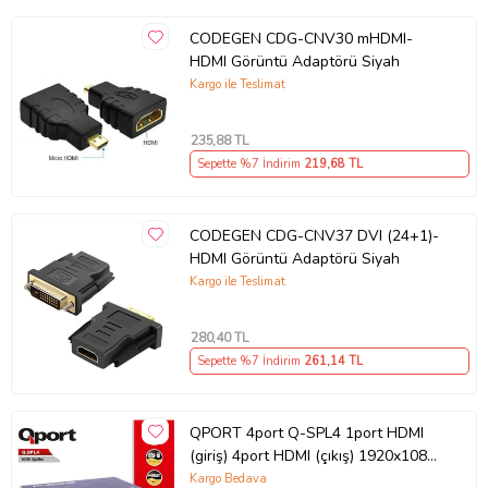
CODEGEN CDG-CNV30 mHDMI-
HDMI Görüntü Adaptörü Siyah
Kargo ile Teslimat
235
,88 TL
Sepette %7 İndirim
219
,68 TL
CODEGEN CDG-CNV37 DVI (24+1)-
HDMI Görüntü Adaptörü Siyah
Kargo ile Teslimat
280
,40 TL
Sepette %7 İndirim
261
,14 TL
QPORT 4port Q-SPL4 1port HDMI
(giriş) 4port HDMI (çıkış) 1920x1080
HDMI Splitter
Kargo Bedava