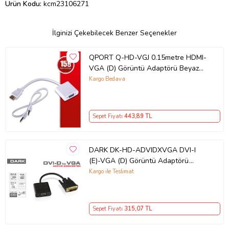
Ürün Kodu:
kcm23106271
İlginizi Çekebilecek Benzer Seçenekler
QPORT Q-HD-VGJ 0.15metre HDMI-
VGA (D) Görüntü Adaptörü Beyaz
Sesli 1080p
Kargo Bedava
Sepet Fiyatı
443
,89 TL
DARK DK-HD-ADVIDXVGA DVI-I
(E)-VGA (D) Görüntü Adaptörü
Siyah
Kargo ile Teslimat
Sepet Fiyatı
315
,07 TL