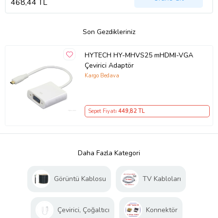
468,44 TL
Son Gezdikleriniz
HYTECH HY-MHVS25 mHDMI-VGA
Çevirici Adaptör
Kargo Bedava
Sepet Fiyatı
449
,82 TL
Daha Fazla Kategori
Görüntü Kablosu
TV Kabloları
Çevirici, Çoğaltıcı
Konnektör