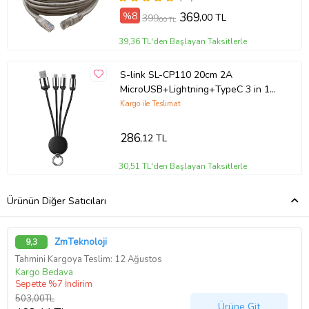
%8
369
,00 TL
399
,00 TL
39,36 TL'den Başlayan Taksitlerle
S-link SL-CP110 20cm 2A
MicroUSB+Lightning+TypeC 3 in 1
LED Logolu Şarj Kablosu
Kargo ile Teslimat
286
,12 TL
30,51 TL'den Başlayan Taksitlerle
Ürünün Diğer Satıcıları
ZmTeknoloji
9,3
Tahmini Kargoya Teslim: 12 Ağustos
Kargo Bedava
Sepette %7 İndirim
503,00TL
Ürüne Git