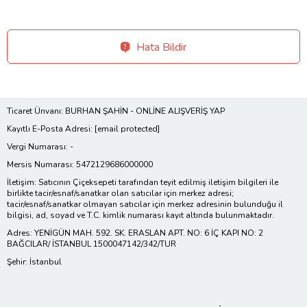
Hata Bildir
Ticaret Ünvanı: BURHAN ŞAHİN - ONLİNE ALIŞVERİŞ YAP
Kayıtlı E-Posta Adresi:
[email protected]
Vergi Numarası: -
Mersis Numarası: 5472129686000000
İletişim: Satıcının Çiçeksepeti tarafından teyit edilmiş iletişim bilgileri ile
birlikte tacir/esnaf/sanatkar olan satıcılar için merkez adresi;
tacir/esnaf/sanatkar olmayan satıcılar için merkez adresinin bulunduğu il
bilgisi, ad, soyad ve T.C. kimlik numarası kayıt altında bulunmaktadır.
Adres: YENİGÜN MAH. 592. SK. ERASLAN APT. NO: 6 İÇ KAPI NO: 2
BAĞCILAR/ İSTANBUL 1500047142/342/TUR
Şehir: İstanbul