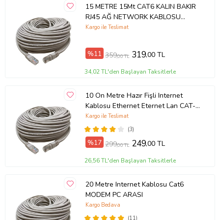
15 METRE 15Mt CAT6 KALIN BAKIR
RJ45 AĞ NETWORK KABLOSU
MODEM PC ARASI
Kargo ile Teslimat
%11
319
,00 TL
359
,00 TL
34,02 TL'den Başlayan Taksitlerle
10 On Metre Hazır Fişli Internet
Kablosu Ethernet Eternet Lan CAT-6
CAT6 MODEM PC ARASI
Kargo ile Teslimat
(3)
%17
249
,00 TL
299
,00 TL
26,56 TL'den Başlayan Taksitlerle
20 Metre Internet Kablosu Cat6
MODEM PC ARASI
Kargo Bedava
(11)