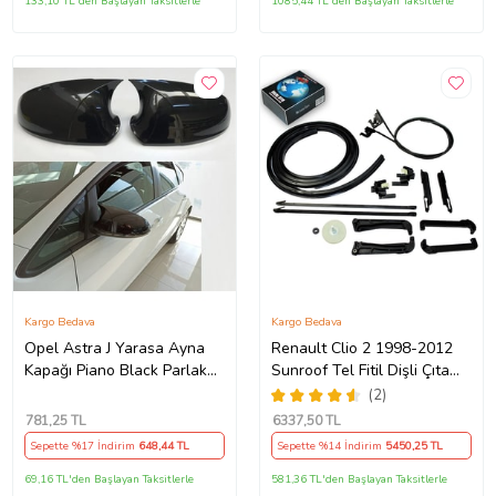
133,10 TL'den Başlayan Taksitlerle
1085,44 TL'den Başlayan Taksitlerle
Kargo Bedava
Kargo Bedava
Opel Astra J Yarasa Ayna
Renault Clio 2 1998-2012
Kapağı Piano Black Parlak
Sunroof Tel Fitil Dişli Çıta
Siyah
Ayak Seti
(2)
781
,25 TL
6337
,50 TL
Sepette %17 İndirim
648
,44 TL
Sepette %14 İndirim
5450
,25 TL
69,16 TL'den Başlayan Taksitlerle
581,36 TL'den Başlayan Taksitlerle