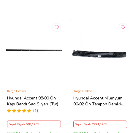
Kargo Bedava
Kargo Bedava
Hyundai Accent 98/00 Ön
Hyundai Accent Milenyum
Kapı Bandı Sağ Si·yah (Tw)
00/02 Ön Tampon Demi·ri·
(Tw)
(1)
Sepet Fiyatı
568
,12 TL
Sepet Fiyatı
2721
,07 TL