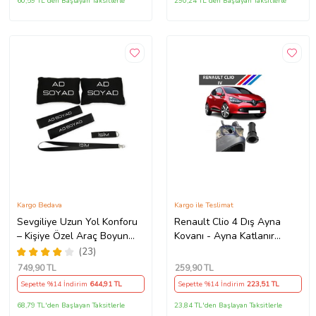
60,59 TL'den Başlayan Taksitlerle
290,24 TL'den Başlayan Taksitlerle
Kargo Bedava
Kargo ile Teslimat
Sevgiliye Uzun Yol Konforu
Renault Clio 4 Dış Ayna
– Kişiye Özel Araç Boyun
Kovanı - Ayna Katlanır
Yastığı & Kemer Pedi Hediye
Destek Parçası 1 Adet
(23)
Seti
490307706 M3625
749
,90 TL
259
,90 TL
Sepette %14 İndirim
644
,91 TL
Sepette %14 İndirim
223
,51 TL
68,79 TL'den Başlayan Taksitlerle
23,84 TL'den Başlayan Taksitlerle