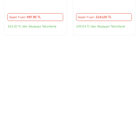
Arka Tampon Eki - Difüzör
(Plastik)
Sepet Fiyatı
967
,50 TL
Sepet Fiyatı
2241
,00 TL
103,20 TL'den Başlayan Taksitlerle
239,04 TL'den Başlayan Taksitlerle