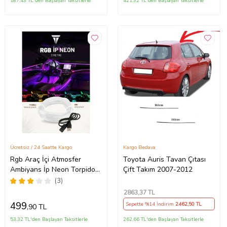
187,43 TL'den Başlayan Taksitlerle
421,92 TL'den Başlayan Taksitlerle
Ücretsiz / 24 Saatte Kargo
Kargo Bedava
Rgb Araç İçi Atmosfer
Toyota Auris Tavan Çıtası
Ambiyans İp Neon Torpido
Çift Takım 2007-2012
Led 3 Metre USB Girişli
(3)
2863
,37 TL
499
Sepette %14 İndirim
2462
,50 TL
,90 TL
53,32 TL'den Başlayan Taksitlerle
262,66 TL'den Başlayan Taksitlerle