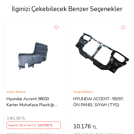
İlginizi Çekebilecek Benzer Seçenekler
Kargo Bedava
Kargo Bedava
Hyundai Accent 98/00
HYUNDAI ACCENT- 95/97;
Karter Muhafaza Plasti·ği·
ÖN PANEL SİYAH (TYG)
Sol
1451
,00 TL
10.176
Sepette %14 İndirim
1247
,86 TL
TL