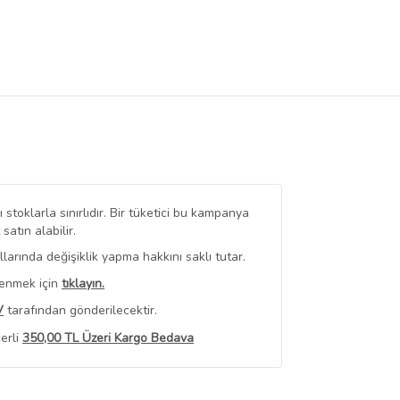
stoklarla sınırlıdır. Bir tüketici bu kampanya
tın alabilir.
arında değişiklik yapma hakkını saklı tutar.
renmek için
tıklayın.
V
tarafından gönderilecektir.
erli
350,00 TL Üzeri Kargo Bedava
 Görüntüle
iyat bilgileri, satıcı tarafından