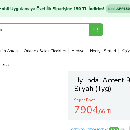
rim Amacı
Orkide / Saksı Çiçekleri
Hediye
Hediye Setleri
Kişi
sesuar
Hyundai Accent 
Si·yah (Tyg)
Sepet Fiyatı
7904
,66 TL