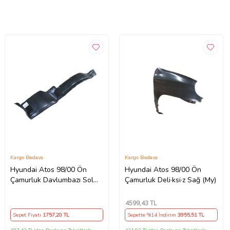
Kargo Bedava
Kargo Bedava
Hyundai Atos 98/00 Ön
Hyundai Atos 98/00 Ön
Çamurluk Davlumbazı Sol
Çamurluk Deli·ksi·z Sağ (My)
(Lthn6007) (Tyg)
4599
,43 TL
Sepet Fiyatı
1757
,20 TL
Sepette %14 İndirim
3955
,51 TL