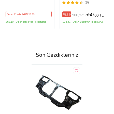
Plastik
Paslanmaz Çelik
(6)
550
%39
Sepet Fiyatı
2429
,10 TL
900
,00 TL
,00 TL
259,10 TL'den Başlayan Taksitlerle
105,41 TL'den Başlayan Taksitlerle
Son Gezdikleriniz