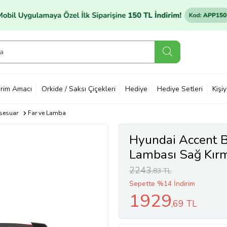
rim Amacı
Orkide / Saksı Çiçekleri
Hediye
Hediye Setleri
Kişi
sesuar
Far ve Lamba
Hyundai Accent 
Lambası Sağ Kırm
2243
,83 TL
Sepette %14 İndirim
1929
,69 TL