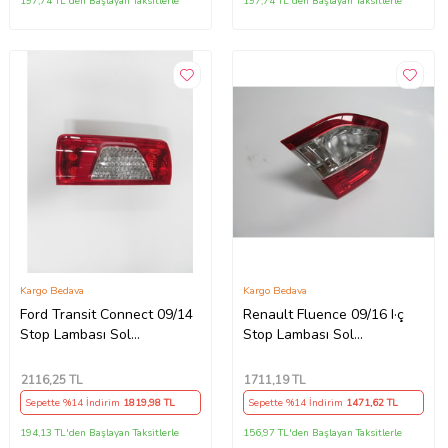
197,74 TL'den Başlayan Taksitlerle
197,74 TL'den Başlayan Taksitlerle
Kargo Bedava
Kargo Bedava
Ford Transit Connect 09/14
Renault Fluence 09/16 I·ç
Stop Lambası Sol
Stop Lambası Sol
Kırmızı/beyaz (Mars)
Kırmızı/beyaz (Mars)
2116
,25 TL
1711
,19 TL
Sepette %14 İndirim
1819
,98 TL
Sepette %14 İndirim
1471
,62 TL
194,13 TL'den Başlayan Taksitlerle
156,97 TL'den Başlayan Taksitlerle