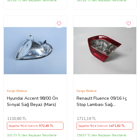
183,62 TL'den Başlayan Taksitlerle
183,62 TL'den Başlayan Taksitlerle
Kargo Bedava
Kargo Bedava
Hyundai Accent 98/00 Ön
Renault Fluence 09/16 I·ç
Si·nyal Sağ Beyaz (Mars)
Stop Lambası Sağ
Kırmızı/beyaz (Mars)
1130
,80 TL
1711
,19 TL
Sepette %14 İndirim
972
,49 TL
Sepette %14 İndirim
1471
,62 TL
103,73 TL'den Başlayan Taksitlerle
156,97 TL'den Başlayan Taksitlerle