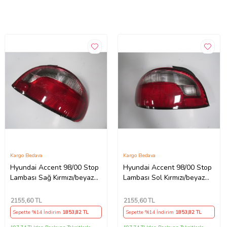
Kargo Bedava
Kargo Bedava
Hyundai Accent 98/00 Stop
Hyundai Accent 98/00 Stop
Lambası Sağ Kırmızı/beyaz
Lambası Sol Kırmızı/beyaz
(Mars)
(Mars)
2155
,60 TL
2155
,60 TL
Sepette %14 İndirim
1853
,82 TL
Sepette %14 İndirim
1853
,82 TL