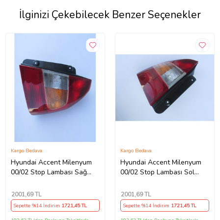
İlginizi Çekebilecek Benzer Seçenekler
Kargo Bedava
Kargo Bedava
Hyundai Accent Milenyum
Hyundai Accent Milenyum
00/02 Stop Lambası Sağ
00/02 Stop Lambası Sol
Kırmızı/sarı/beyaz (Mars)
Kırmızı/sarı/beyaz (Mars)
2001
,69 TL
2001
,69 TL
Sepette %14 İndirim
1721
,45 TL
Sepette %14 İndirim
1721
,45 TL