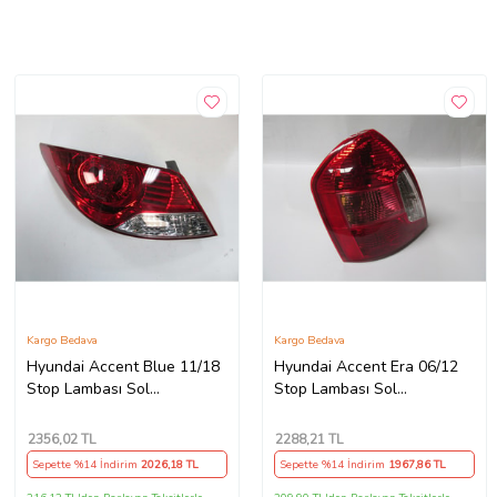
Kargo Bedava
Kargo Bedava
Hyundai Accent Blue 11/18
Hyundai Accent Era 06/12
Stop Lambası Sol
Stop Lambası Sol
Kırmızı/beyaz (Mars)
Kırmızı/beyaz (Mars)
2356
,02 TL
2288
,21 TL
Sepette %14 İndirim
2026
,18 TL
Sepette %14 İndirim
1967
,86 TL