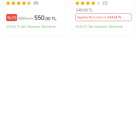
Paslanmaz Çelik
(6)
(1)
249
,00 TL
550
%39
Sepette %14 İndirim
214
,14 TL
900
,00 TL
,00 TL
105,41 TL'den Başlayan Taksitlerle
41,04 TL'den Başlayan Taksitlerle