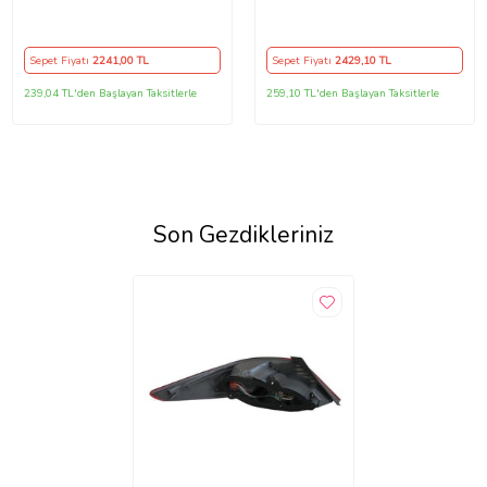
Arka Tampon Eki - Difüzör
Plastik
(Plastik)
Sepet Fiyatı
2241
,00 TL
Sepet Fiyatı
2429
,10 TL
239,04 TL'den Başlayan Taksitlerle
259,10 TL'den Başlayan Taksitlerle
Son Gezdikleriniz