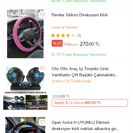
68,99 TL'den Başlayan Taksitlerle
Pembe Silikon Direksiyon Kılıfı
Kargo ile Teslimat
(2)
%23
270
,00 TL
350
,00 TL
51,75 TL'den Başlayan Taksitlerle
Oto Ofis Araç İçi Torpido Üstü
Vantilatör Çift Başlıklı Çakmaklıklı
Soğutucu Fan 360° Dönebilen 12V
Ücretsiz / 24 Saatte Kargo
1024
,88 TL
Sepette %16 İndirim
860
,90 TL
Opel Astra H UYUMLU Dikmeli
direksiyon kılıfı noktalı alkantra gri