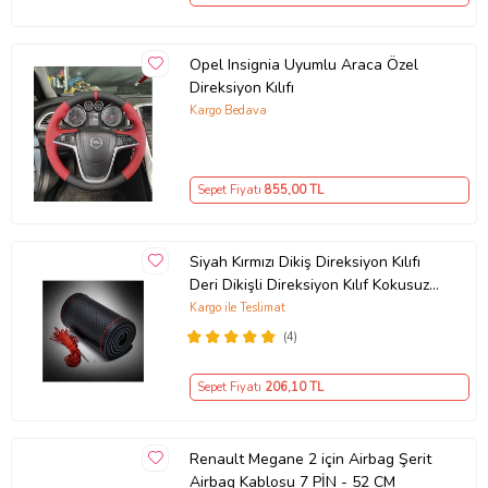
Opel Insignia Uyumlu Araca Özel
Direksiyon Kılıfı
Kargo Bedava
Sepet Fiyatı
855
,00 TL
Siyah Kırmızı Dikiş Direksiyon Kılıfı
Deri Dikişli Direksiyon Kılıf Kokusuz
Kılıf
Kargo ile Teslimat
(4)
Sepet Fiyatı
206
,10 TL
Renault Megane 2 için Airbag Şerit
Airbag Kablosu 7 PİN - 52 CM