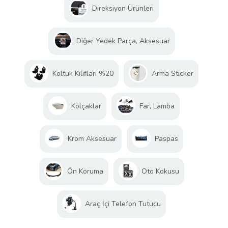
Direksiyon Ürünleri
Diğer Yedek Parça, Aksesuar
Koltuk Kılıfları %20
Arma Sticker
Kolçaklar
Far, Lamba
Krom Aksesuar
Paspas
Ön Koruma
Oto Kokusu
Araç İçi Telefon Tutucu