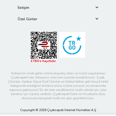
İletişim
Özel Günler
Türkiye’nin önde gelen online alışveriş sitesi ve mobil uygulaması
Çiçeksepeti’nde, ihtiyacınız olan tüm ürünleri bulabilirsiniz. Çiçek,
Çikolata, Hediye, Kişiye Özel Ürünler ve Hediye Setleri gibi birçok farklı
kategoride aradığınız binlerce ürünü sizlere sunuyor ve zamanında
kapınıza getiriyoruz! Siz de ister sevdiklerinizi mutlu etmek için, ister
kendiniz için sipariş verebilir; Çiçeksepeti Extra’nın fırsatlarla dolu
dünyasıyla tanışarak mutlu bir gün geçirebilirsiniz.
Copyright © 2026 Çiçeksepeti İnternet Hizmetleri A.Ş