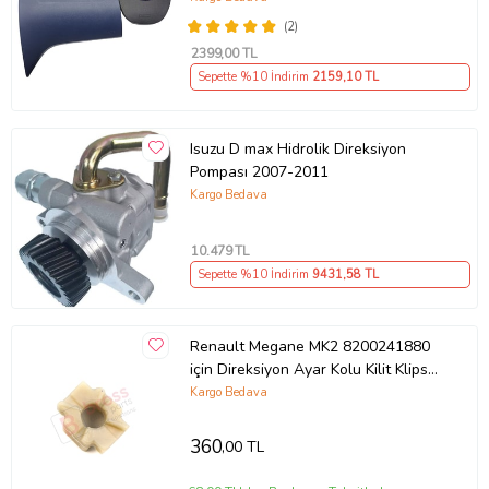
(2)
2399
,00 TL
Sepette %10 İndirim
2159
,10 TL
Isuzu D max Hidrolik Direksiyon
Pompası 2007-2011
Kargo Bedava
10.479
TL
Sepette %10 İndirim
9431
,58 TL
Renault Megane MK2 8200241880
için Direksiyon Ayar Kolu Kilit Klips
Plastiği
Kargo Bedava
360
,00 TL