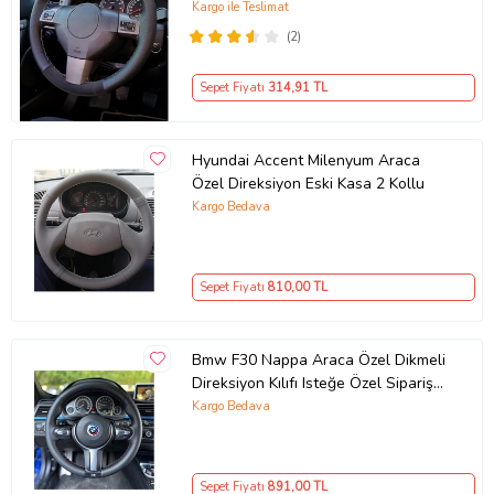
yüzüklü ( 38×10.5CM )
Kargo ile Teslimat
(2)
Sepet Fiyatı
314
,91 TL
Hyundai Accent Milenyum Araca
Özel Direksiyon Eski Kasa 2 Kollu
Kargo Bedava
Sepet Fiyatı
810
,00 TL
Bmw F30 Nappa Araca Özel Dikmeli
Direksiyon Kılıfı Isteğe Özel Sipariş
Yapmıyorum
Kargo Bedava
Sepet Fiyatı
891
,00 TL