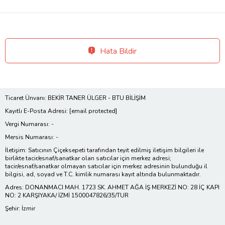
Hata Bildir
Ticaret Ünvanı: BEKİR TANER ÜLGER - BTU BİLİŞİM
Kayıtlı E-Posta Adresi:
[email protected]
Vergi Numarası: -
Mersis Numarası: -
İletişim: Satıcının Çiçeksepeti tarafından teyit edilmiş iletişim bilgileri ile
birlikte tacir/esnaf/sanatkar olan satıcılar için merkez adresi;
tacir/esnaf/sanatkar olmayan satıcılar için merkez adresinin bulunduğu il
bilgisi, ad, soyad ve T.C. kimlik numarası kayıt altında bulunmaktadır.
Adres: DONANMACI MAH. 1723 SK. AHMET AĞA İŞ MERKEZİ NO: 28 İÇ KAPI
NO: 2 KARŞIYAKA/ İZMİ 1500047826/35/TUR
Şehir: İzmir