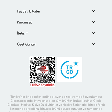
Faydalı Bilgiler
Kurumsal
İletişim
Özel Günler
Türkiye’nin önde gelen online alışveriş sitesi ve mobil uygulaması
Çiçeksepeti’nde, ihtiyacınız olan tüm ürünleri bulabilirsiniz. Çiçek,
Çikolata, Hediye, Kişiye Özel Ürünler ve Hediye Setleri gibi birçok farklı
kategoride aradığınız binlerce ürünü sizlere sunuyor ve zamanında