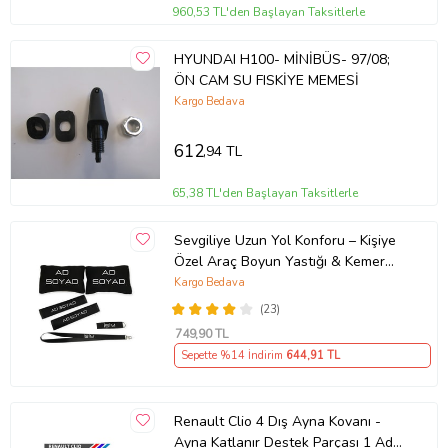
960,53 TL'den Başlayan Taksitlerle
HYUNDAI H100- MİNİBÜS- 97/08;
ÖN CAM SU FISKİYE MEMESİ
Kargo Bedava
612
,94 TL
65,38 TL'den Başlayan Taksitlerle
Sevgiliye Uzun Yol Konforu – Kişiye
Özel Araç Boyun Yastığı & Kemer
Pedi Hediye Seti
Kargo Bedava
(23)
749
,90 TL
Sepette %14 İndirim
644
,91 TL
Renault Clio 4 Dış Ayna Kovanı -
Ayna Katlanır Destek Parçası 1 Adet