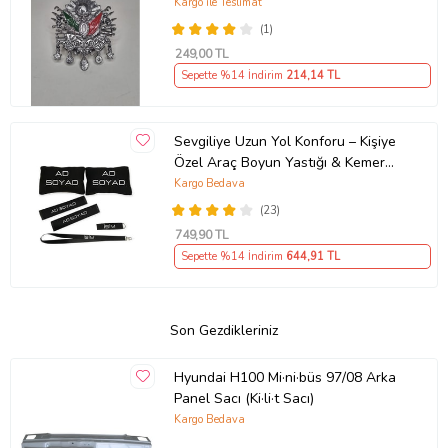
Kargo ile Teslimat
(1)
249
,00 TL
Sepette %14 İndirim
214
,14 TL
Sevgiliye Uzun Yol Konforu – Kişiye
Özel Araç Boyun Yastığı & Kemer
Pedi Hediye Seti
Kargo Bedava
(23)
749
,90 TL
Sepette %14 İndirim
644
,91 TL
Son Gezdikleriniz
Hyundai H100 Mi·ni·büs 97/08 Arka
Panel Sacı (Ki·li·t Sacı)
Kargo Bedava