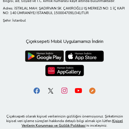
bilgisi, ad, soyad ve T.C. kimlik numarası kayıt altında bulunmaktadır.
Adres: İSTİKLAL MAH. ŞADIRVAN SK. ÇAKIROĞLU IŞ MERKEZI NO: 1 İÇ KAPI
NO: 140 ÜMRANİYE/ İSTANBUL 1500047091/341/TUR
Şehir: İstanbul
Çiçeksepeti Mobil Uygulamamızı İndirin
Çiçeksepeti olarak kişisel verilerinizin gizliliğini önemsiyoruz. Şirketimizin
kişisel veri işleme süreçleri hakkında detaylı bilgi almak için lütfen
Kişisel
Verilerin Korunması ve Gizlilik Politikası
’nı inceleyiniz.