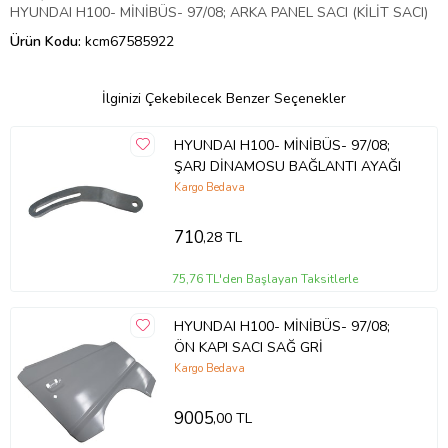
HYUNDAI H100- MİNİBÜS- 97/08; ARKA PANEL SACI (KİLİT SACI)
Ürün Kodu:
kcm67585922
İlginizi Çekebilecek Benzer Seçenekler
HYUNDAI H100- MİNİBÜS- 97/08;
ŞARJ DİNAMOSU BAĞLANTI AYAĞI
Kargo Bedava
710
,28 TL
75,76 TL'den Başlayan Taksitlerle
HYUNDAI H100- MİNİBÜS- 97/08;
ÖN KAPI SACI SAĞ GRİ
Kargo Bedava
9005
,00 TL