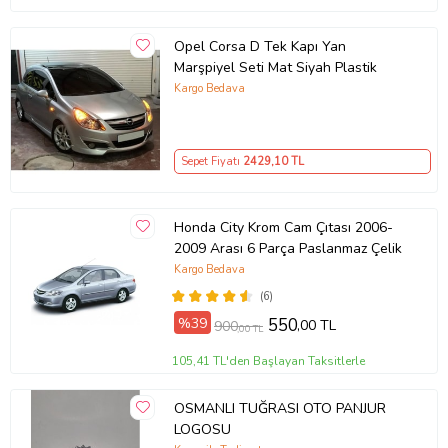
Opel Corsa D Tek Kapı Yan
Marşpiyel Seti Mat Siyah Plastik
Kargo Bedava
Sepet Fiyatı
2429
,10 TL
Honda City Krom Cam Çıtası 2006-
2009 Arası 6 Parça Paslanmaz Çelik
Kargo Bedava
(6)
%39
550
,00 TL
900
,00 TL
105,41 TL'den Başlayan Taksitlerle
OSMANLI TUĞRASI OTO PANJUR
LOGOSU