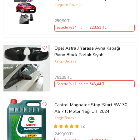
490307706 M3625
Kargo ile Teslimat
259
,90 TL
Sepette %14 İndirim
223
,51 TL
Opel Astra J Yarasa Ayna Kapağı
Piano Black Parlak Siyah
Kargo Bedava
781
,25 TL
Sepette %17 İndirim
648
,44 TL
Castrol Magnatec Stop-Start 5W-30
A5 7 lt Motor Yağı Ü.T 2024
Kargo Bedava
(2)
2499
,00 TL