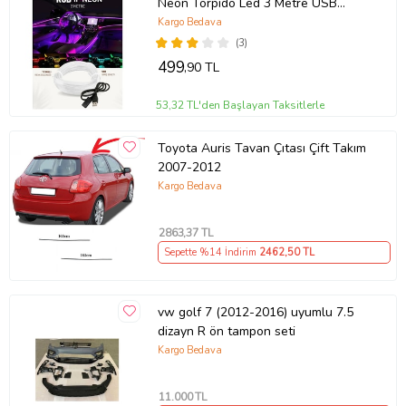
Neon Torpido Led 3 Metre USB
Girişli
Kargo Bedava
(3)
499
,90 TL
53,32 TL'den Başlayan Taksitlerle
Toyota Auris Tavan Çıtası Çift Takım
2007-2012
Kargo Bedava
2863
,37 TL
Sepette %14 İndirim
2462
,50 TL
vw golf 7 (2012-2016) uyumlu 7.5
dizayn R ön tampon seti
Kargo Bedava
11.000
TL