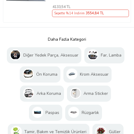
4133
,54 TL
Sepette %14 İndirim
3554
,84 TL
Daha Fazla Kategori
Diğer Yedek Parça, Aksesuar
Far, Lamba
Ön Koruma
Krom Aksesuar
Arka Koruma
Arma Sticker
Paspas
Rüzgarlık
Tamir, Bakım ve Temizlik Ürünleri
Güller