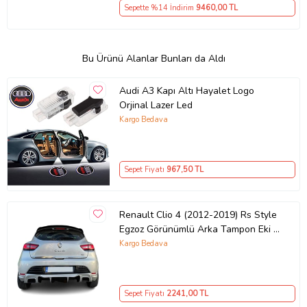
Sepette %14 İndirim
9460
,00 TL
Bu Ürünü Alanlar Bunları da Aldı
Audi A3 Kapı Altı Hayalet Logo
Orjinal Lazer Led
Kargo Bedava
Sepet Fiyatı
967
,50 TL
Renault Clio 4 (2012-2019) Rs Style
Egzoz Görünümlü Arka Tampon Eki -
Difüzör (Plastik)
Kargo Bedava
Sepet Fiyatı
2241
,00 TL