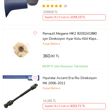
(2)
2399
,00 TL
Sepette %10 İndirim
2159
,10 TL
Renault Megane MK2 8200241880
için Direksiyon Ayar Kolu Kilit Klips
Plastiği
Kargo Bedava
360
,00 TL
68,99 TL'den Başlayan Taksitlerle
Hyundai Accent Era Rio Direksiyon
Mil 2006-2011
Kargo Bedava
10.281
TL
Sepette %10 İndirim
9253
,72 TL