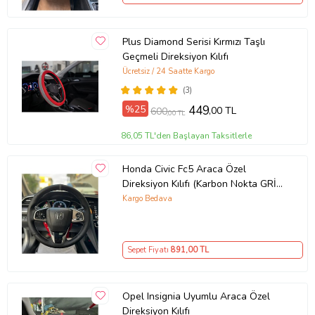
Plus Diamond Serisi Kırmızı Taşlı
Geçmeli Direksiyon Kılıfı
Ücretsiz / 24 Saatte Kargo
(3)
%25
449
,00 TL
600
,00 TL
86,05 TL'den Başlayan Taksitlerle
Honda Civic Fc5 Araca Özel
Direksiyon Kılıfı (Karbon Nokta GRİ
YÜZÜK)
Kargo Bedava
Sepet Fiyatı
891
,00 TL
Opel Insignia Uyumlu Araca Özel
Direksiyon Kılıfı