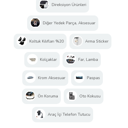
Direksiyon Ürünleri
Diğer Yedek Parça, Aksesuar
Koltuk Kılıfları %20
Arma Sticker
Kolçaklar
Far, Lamba
Krom Aksesuar
Paspas
Ön Koruma
Oto Kokusu
Araç İçi Telefon Tutucu