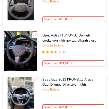
Kargo Bedava
Sepet Fiyatı
810
,00 TL
Opel Astra H UYUMLU Dikmeli
direksiyon kılıfı noktalı alkantra gri
yüzüklü ( 38×10.5CM )
Kargo ile Teslimat
(2)
Sepet Fiyatı
314
,91 TL
Seat ibiza 2013 KROMSUZ Araca
Özel Dikmeli Direksiyon Kılıfı
Kargo Bedava
Sepet Fiyatı
828
,00 TL