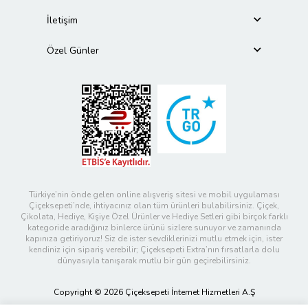
İletişim
Özel Günler
Türkiye’nin önde gelen online alışveriş sitesi ve mobil uygulaması
Çiçeksepeti’nde, ihtiyacınız olan tüm ürünleri bulabilirsiniz. Çiçek,
Çikolata, Hediye, Kişiye Özel Ürünler ve Hediye Setleri gibi birçok farklı
kategoride aradığınız binlerce ürünü sizlere sunuyor ve zamanında
kapınıza getiriyoruz! Siz de ister sevdiklerinizi mutlu etmek için, ister
kendiniz için sipariş verebilir; Çiçeksepeti Extra’nın fırsatlarla dolu
dünyasıyla tanışarak mutlu bir gün geçirebilirsiniz.
Copyright © 2026 Çiçeksepeti İnternet Hizmetleri A.Ş