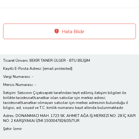
Hata Bildir
Ticaret Ünvanı: BEKİR TANER ÜLGER - BTU BİLİŞİM
Kayıtlı E-Posta Adresi:
[email protected]
Vergi Numarası: -
Mersis Numarası: -
İletişim: Satıcının Çiçeksepeti tarafından teyit edilmiş iletişim bilgileri ile
birlikte tacir/esnaf/sanatkar olan satıcılar için merkez adresi;
tacir/esnaf/sanatkar olmayan satıcılar için merkez adresinin bulunduğu il
bilgisi, ad, soyad ve T.C. kimlik numarası kayıt altında bulunmaktadır.
Adres: DONANMACI MAH. 1723 SK. AHMET AĞA İŞ MERKEZİ NO: 28 İÇ KAPI
NO: 2 KARŞIYAKA/ İZMİ 1500047826/35/TUR
Şehir: İzmir