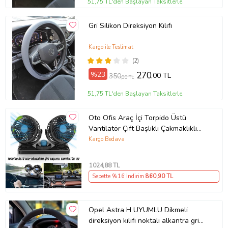
51,75 TL'den Başlayan Taksitlerle
Gri Silikon Direksiyon Kılıfı
Kargo ile Teslimat
(2)
%23
270
,00 TL
350
,00 TL
51,75 TL'den Başlayan Taksitlerle
Oto Ofis Araç İçi Torpido Üstü
Vantilatör Çift Başlıklı Çakmaklıklı
Soğutucu Fan 360° Dönebilen 12V
Kargo Bedava
1024
,88 TL
Sepette %16 İndirim
860
,90 TL
Opel Astra H UYUMLU Dikmeli
direksiyon kılıfı noktalı alkantra gri