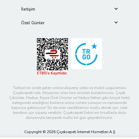
İletişim
Özel Günler
Türkiye’nin önde gelen online alışveriş sitesi ve mobil uygulaması
Çiçeksepeti’nde, ihtiyacınız olan tüm ürünleri bulabilirsiniz. Çiçek,
Çikolata, Hediye, Kişiye Özel Ürünler ve Hediye Setleri gibi birçok farklı
kategoride aradığınız binlerce ürünü sizlere sunuyor ve zamanında
kapınıza getiriyoruz! Siz de ister sevdiklerinizi mutlu etmek için, ister
kendiniz için sipariş verebilir; Çiçeksepeti Extra’nın fırsatlarla dolu
dünyasıyla tanışarak mutlu bir gün geçirebilirsiniz.
Copyright © 2026 Çiçeksepeti İnternet Hizmetleri A.Ş