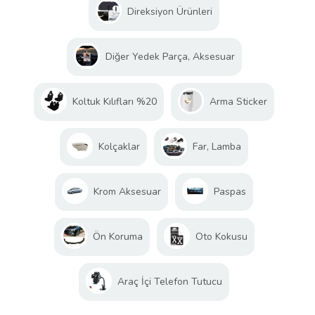
Direksiyon Ürünleri
Diğer Yedek Parça, Aksesuar
Koltuk Kılıfları %20
Arma Sticker
Kolçaklar
Far, Lamba
Krom Aksesuar
Paspas
Ön Koruma
Oto Kokusu
Araç İçi Telefon Tutucu