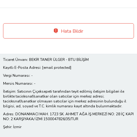
Hata Bildir
Ticaret Ünvanı: BEKİR TANER ÜLGER - BTU BİLİŞİM
Kayıtlı E-Posta Adresi:
[email protected]
Vergi Numarası: -
Mersis Numarası: -
İletişim: Satıcının Çiçeksepeti tarafından teyit edilmiş iletişim bilgileri ile
birlikte tacir/esnaf/sanatkar olan satıcılar için merkez adresi;
tacir/esnaf/sanatkar olmayan satıcılar için merkez adresinin bulunduğu il
bilgisi, ad, soyad ve T.C. kimlik numarası kayıt altında bulunmaktadır.
Adres: DONANMACI MAH. 1723 SK. AHMET AĞA İŞ MERKEZİ NO: 28 İÇ KAPI
NO: 2 KARŞIYAKA/ İZMİ 1500047826/35/TUR
Şehir: İzmir