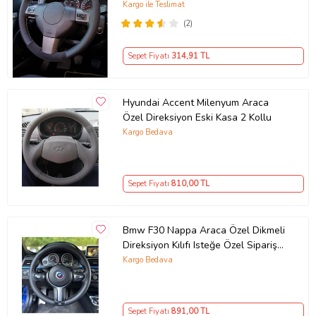
yüzüklü ( 38×10.5CM )
Kargo ile Teslimat
(2)
Sepet Fiyatı
314
,91 TL
Hyundai Accent Milenyum Araca
Özel Direksiyon Eski Kasa 2 Kollu
Kargo Bedava
Sepet Fiyatı
810
,00 TL
Bmw F30 Nappa Araca Özel Dikmeli
Direksiyon Kılıfı Isteğe Özel Sipariş
Yapmıyorum
Kargo Bedava
Sepet Fiyatı
891
,00 TL