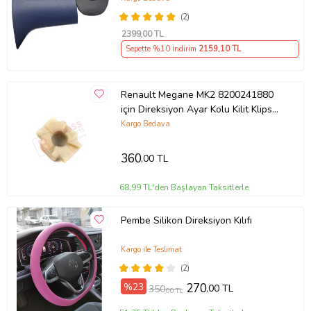
(2)
2399
,00 TL
Sepette %10 İndirim
2159
,10 TL
Renault Megane MK2 8200241880
için Direksiyon Ayar Kolu Kilit Klips
Plastiği
Kargo Bedava
360
,00 TL
68,99 TL'den Başlayan Taksitlerle
Pembe Silikon Direksiyon Kılıfı
Kargo ile Teslimat
(2)
%23
270
,00 TL
350
,00 TL