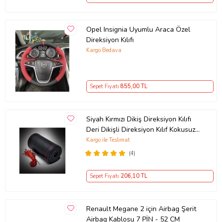
Opel Insignia Uyumlu Araca Özel
Direksiyon Kılıfı
Kargo Bedava
Sepet Fiyatı
855
,00 TL
Siyah Kırmızı Dikiş Direksiyon Kılıfı
Deri Dikişli Direksiyon Kılıf Kokusuz
Kılıf
Kargo ile Teslimat
(4)
Sepet Fiyatı
206
,10 TL
Renault Megane 2 için Airbag Şerit
Airbag Kablosu 7 PİN - 52 CM