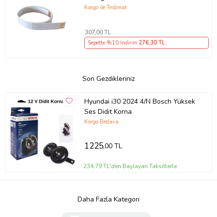
Kargo ile Teslimat
307
,00 TL
Sepette %10 İndirim
276
,30 TL
Son Gezdikleriniz
Hyundai i30 2024 4/N Bosch Yüksek
Ses Didit Korna
Kargo Bedava
1225
,00 TL
234,79 TL'den Başlayan Taksitlerle
Daha Fazla Kategori