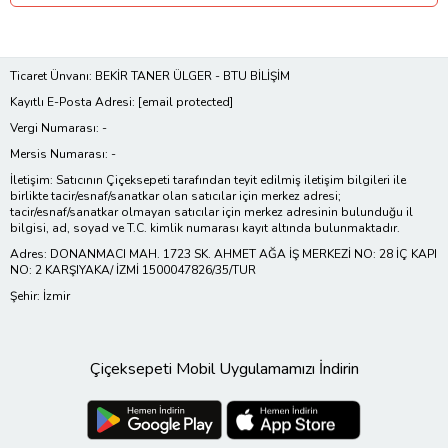
Ticaret Ünvanı: BEKİR TANER ÜLGER - BTU BİLİŞİM
Kayıtlı E-Posta Adresi:
[email protected]
Vergi Numarası: -
Mersis Numarası: -
İletişim: Satıcının Çiçeksepeti tarafından teyit edilmiş iletişim bilgileri ile
birlikte tacir/esnaf/sanatkar olan satıcılar için merkez adresi;
tacir/esnaf/sanatkar olmayan satıcılar için merkez adresinin bulunduğu il
bilgisi, ad, soyad ve T.C. kimlik numarası kayıt altında bulunmaktadır.
Adres: DONANMACI MAH. 1723 SK. AHMET AĞA İŞ MERKEZİ NO: 28 İÇ KAPI
NO: 2 KARŞIYAKA/ İZMİ 1500047826/35/TUR
Şehir: İzmir
Çiçeksepeti Mobil Uygulamamızı İndirin