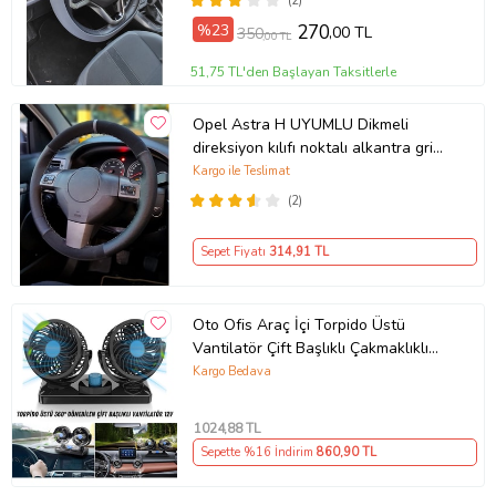
(2)
%23
270
,00 TL
350
,00 TL
51,75 TL'den Başlayan Taksitlerle
Opel Astra H UYUMLU Dikmeli
direksiyon kılıfı noktalı alkantra gri
yüzüklü ( 38×10.5CM )
Kargo ile Teslimat
(2)
Sepet Fiyatı
314
,91 TL
Oto Ofis Araç İçi Torpido Üstü
Vantilatör Çift Başlıklı Çakmaklıklı
Soğutucu Fan 360° Dönebilen 12V
Kargo Bedava
1024
,88 TL
Sepette %16 İndirim
860
,90 TL