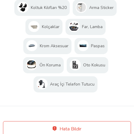
Koltuk Kılıfları %20
Arma Sticker
Kolçaklar
Far, Lamba
Krom Aksesuar
Paspas
Ön Koruma
Oto Kokusu
Araç İçi Telefon Tutucu
Hata Bildir