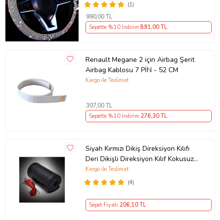
(1)
990
,00 TL
Sepette %10 İndirim
891
,00 TL
Renault Megane 2 için Airbag Şerit
Airbag Kablosu 7 PİN - 52 CM
Kargo ile Teslimat
307
,00 TL
Sepette %10 İndirim
276
,30 TL
Siyah Kırmızı Dikiş Direksiyon Kılıfı
Deri Dikişli Direksiyon Kılıf Kokusuz
Kılıf
Kargo ile Teslimat
(4)
Sepet Fiyatı
206
,10 TL