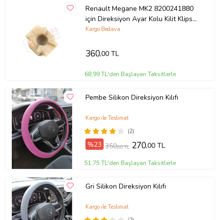
Renault Megane MK2 8200241880
için Direksiyon Ayar Kolu Kilit Klips
Plastiği
Kargo Bedava
360
,00 TL
68,99 TL'den Başlayan Taksitlerle
Pembe Silikon Direksiyon Kılıfı
Kargo ile Teslimat
(2)
%23
270
,00 TL
350
,00 TL
51,75 TL'den Başlayan Taksitlerle
Gri Silikon Direksiyon Kılıfı
Kargo ile Teslimat