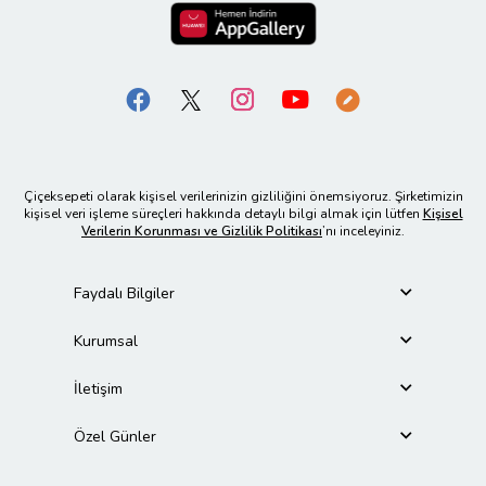
Çiçeksepeti olarak kişisel verilerinizin gizliliğini önemsiyoruz. Şirketimizin
kişisel veri işleme süreçleri hakkında detaylı bilgi almak için lütfen
Kişisel
Verilerin Korunması ve Gizlilik Politikası
’nı inceleyiniz.
Faydalı Bilgiler
Kurumsal
İletişim
Özel Günler