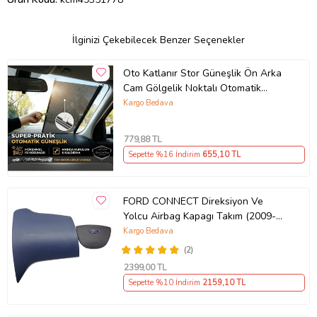
İlginizi Çekebilecek Benzer Seçenekler
Oto Katlanır Stor Güneşlik Ön Arka
Cam Gölgelik Noktalı Otomatik
Sürgülü Güneş Koruyucu Araba Suv
Kargo Bedava
779
,88 TL
Sepette %16 İndirim
655
,10 TL
FORD CONNECT Direksiyon Ve
Yolcu Airbag Kapagı Takım (2009-
2014) İthal Üretim
Kargo Bedava
(2)
2399
,00 TL
Sepette %10 İndirim
2159
,10 TL