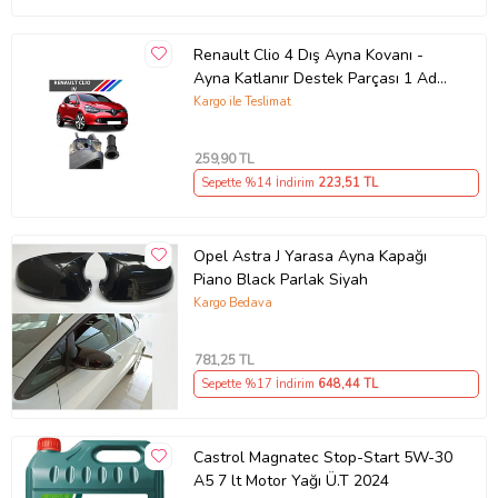
Renault Clio 4 Dış Ayna Kovanı -
Ayna Katlanır Destek Parçası 1 Adet
490307706 M3625
Kargo ile Teslimat
259
,90 TL
Sepette %14 İndirim
223
,51 TL
Opel Astra J Yarasa Ayna Kapağı
Piano Black Parlak Siyah
Kargo Bedava
781
,25 TL
Sepette %17 İndirim
648
,44 TL
Castrol Magnatec Stop-Start 5W-30
A5 7 lt Motor Yağı Ü.T 2024