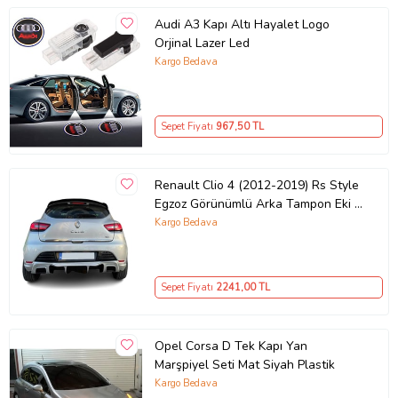
Audi A3 Kapı Altı Hayalet Logo
Orjinal Lazer Led
Kargo Bedava
Sepet Fiyatı
967
,50 TL
Renault Clio 4 (2012-2019) Rs Style
Egzoz Görünümlü Arka Tampon Eki -
Difüzör (Plastik)
Kargo Bedava
Sepet Fiyatı
2241
,00 TL
Opel Corsa D Tek Kapı Yan
Marşpiyel Seti Mat Siyah Plastik
Kargo Bedava