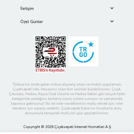
İletişim
Özel Günler
Türkiye’nin önde gelen online alışveriş sitesi ve mobil uygulaması
Çiçeksepeti’nde, ihtiyacınız olan tüm ürünleri bulabilirsiniz. Çiçek,
Çikolata, Hediye, Kişiye Özel Ürünler ve Hediye Setleri gibi birçok farklı
kategoride aradığınız binlerce ürünü sizlere sunuyor ve zamanında
kapınıza getiriyoruz! Siz de ister sevdiklerinizi mutlu etmek için, ister
kendiniz için sipariş verebilir; Çiçeksepeti Extra’nın fırsatlarla dolu
dünyasıyla tanışarak mutlu bir gün geçirebilirsiniz.
Copyright © 2026 Çiçeksepeti İnternet Hizmetleri A.Ş