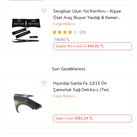
Sevgiliye Uzun Yol Konforu – Kişiye
Özel Araç Boyun Yastığı & Kemer
Pedi Hediye Seti
Kargo Bedava
(23)
749
,90 TL
Sepette %14 İndirim
644
,91 TL
Son Gezdikleriniz
Hyundai Santa Fe 13/15 Ön
Çamurluk Sağ Deli·ksi·z (Tw)
Kargo Bedava
Sepet Fiyatı
4051
,14 TL