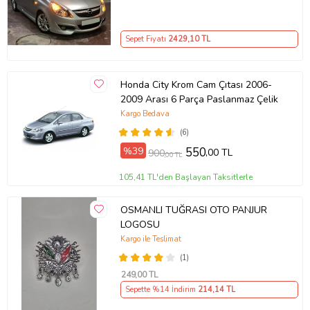
Sepet Fiyatı
2429
,10 TL
Honda City Krom Cam Çıtası 2006-
2009 Arası 6 Parça Paslanmaz Çelik
Kargo Bedava
(6)
%39
550
,00 TL
900
,00 TL
105,41 TL'den Başlayan Taksitlerle
OSMANLI TUĞRASI OTO PANJUR
LOGOSU
Kargo ile Teslimat
(1)
249
,00 TL
Sepette %14 İndirim
214
,14 TL