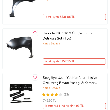
Sepet Fiyatı
6336
,86 TL
Hyundai I10 13/19 Ön Çamurluk
Deli·ksi·z Sol (Tyg)
Kargo Bedava
Sepet Fiyatı
5952
,15 TL
Sevgiliye Uzun Yol Konforu – Kişiye
Özel Araç Boyun Yastığı & Kemer
Pedi Hediye Seti
Kargo Bedava
(23)
749
,90 TL
Sepette %14 İndirim
644
,91 TL