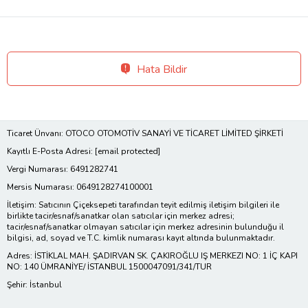
Hata Bildir
Ticaret Ünvanı: OTOCO OTOMOTİV SANAYİ VE TİCARET LİMİTED ŞİRKETİ
Kayıtlı E-Posta Adresi:
[email protected]
Vergi Numarası: 6491282741
Mersis Numarası: 0649128274100001
İletişim: Satıcının Çiçeksepeti tarafından teyit edilmiş iletişim bilgileri ile
birlikte tacir/esnaf/sanatkar olan satıcılar için merkez adresi;
tacir/esnaf/sanatkar olmayan satıcılar için merkez adresinin bulunduğu il
bilgisi, ad, soyad ve T.C. kimlik numarası kayıt altında bulunmaktadır.
Adres: İSTİKLAL MAH. ŞADIRVAN SK. ÇAKIROĞLU IŞ MERKEZI NO: 1 İÇ KAPI
NO: 140 ÜMRANİYE/ İSTANBUL 1500047091/341/TUR
Şehir: İstanbul