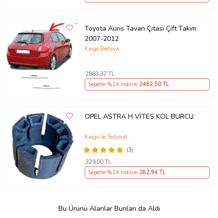
Toyota Auris Tavan Çıtası Çift Takım
2007-2012
Kargo Bedava
2863
,37 TL
Sepette %14 İndirim
2462
,50 TL
OPEL ASTRA H VİTES KOL BURCU
Kargo ile Teslimat
(3)
329
,00 TL
Sepette %14 İndirim
282
,94 TL
Bu Ürünü Alanlar Bunları da Aldı