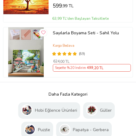
599
,99 TL
63,99 TL'den Başlayan Taksitlerle
Sayılarla Boyama Seti - Sahil Yolu
Kargo Bedava
(89)
624
,00 TL
Sepette %20 İndirim
499
,20 TL
Daha Fazla Kategori
Hobi Eğlence Ürünleri
Güller
Puzzle
Papatya - Gerbera