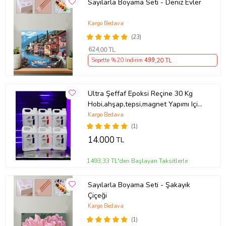
Sayılarla Boyama Seti - Deniz Evler
Kargo Bedava
(23)
624
,00 TL
Sepette %20 İndirim
499
,20 TL
Ultra Şeffaf Epoksi Reçine 30 Kg
Hobi,ahşap,tepsi,magnet Yapımı Için
(SÜRPRİZ HEDİYE)
Kargo Bedava
(1)
14.000
TL
1493,33 TL'den Başlayan Taksitlerle
Sayılarla Boyama Seti - Şakayık
Çiçeği
Kargo Bedava
(1)