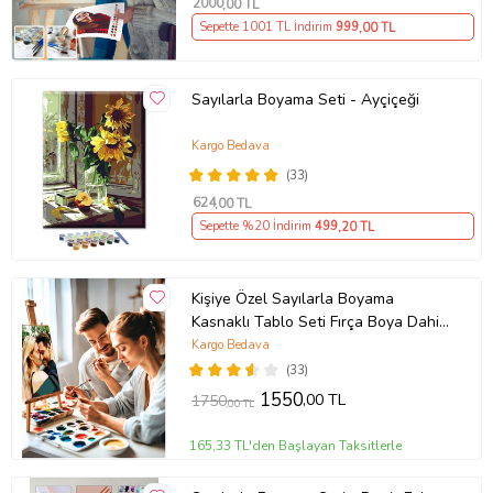
2000
,00 TL
Sepette 1001 TL İndirim
999
,00 TL
Sayılarla Boyama Seti - Ayçiçeği
Kargo Bedava
(33)
624
,00 TL
Sepette %20 İndirim
499
,20 TL
Kişiye Özel Sayılarla Boyama
Kasnaklı Tablo Seti Fırça Boya Dahil
40x50 Hediye,Hobi
Kargo Bedava
(33)
1550
,00 TL
1750
,00 TL
165,33 TL'den Başlayan Taksitlerle