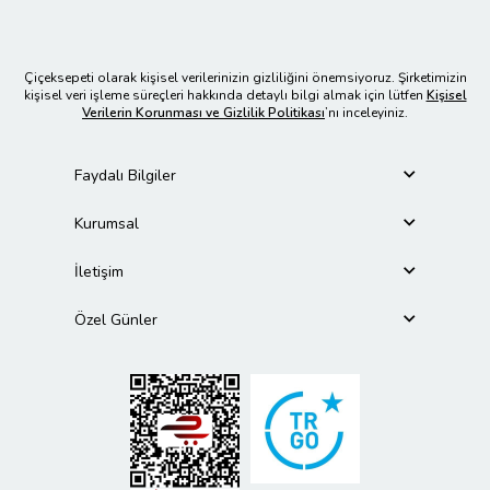
Çiçeksepeti olarak kişisel verilerinizin gizliliğini önemsiyoruz. Şirketimizin
kişisel veri işleme süreçleri hakkında detaylı bilgi almak için lütfen
Kişisel
Verilerin Korunması ve Gizlilik Politikası
’nı inceleyiniz.
Faydalı Bilgiler
Kurumsal
İletişim
Özel Günler