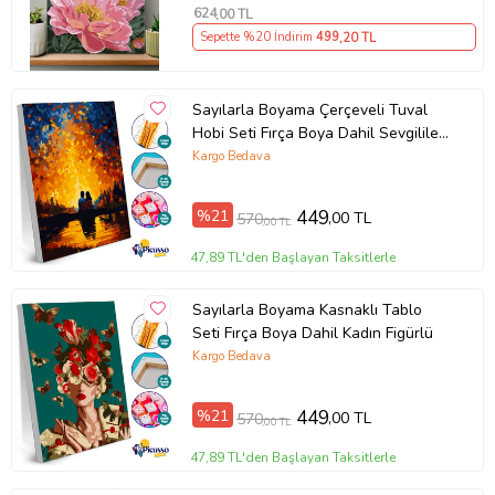
624
,00 TL
Sepette %20 İndirim
499
,20 TL
Sayılarla Boyama Çerçeveli Tuval
Hobi Seti Fırça Boya Dahil Sevgililer
Gün Batımı
Kargo Bedava
%21
449
,00 TL
570
,00 TL
47,89 TL'den Başlayan Taksitlerle
Sayılarla Boyama Kasnaklı Tablo
Seti Fırça Boya Dahil Kadın Figürlü
Kargo Bedava
%21
449
,00 TL
570
,00 TL
47,89 TL'den Başlayan Taksitlerle