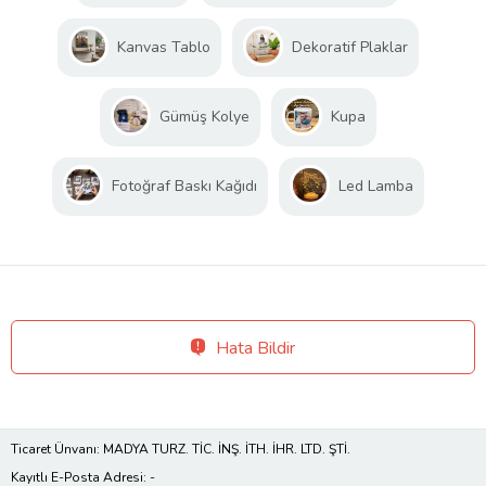
Kanvas Tablo
Dekoratif Plaklar
Gümüş Kolye
Kupa
Fotoğraf Baskı Kağıdı
Led Lamba
Hata Bildir
Ticaret Ünvanı: MADYA TURZ. TİC. İNŞ. İTH. İHR. LTD. ŞTİ.
Kayıtlı E-Posta Adresi: -