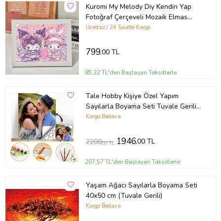
Kuromi My Melody Diy Kendin Yap
Fotoğraf Çerçeveli Mozaik Elmas
Boyama 2
Ücretsiz / 24 Saatte Kargo
799
,00 TL
85,22 TL'den Başlayan Taksitlerle
Tale Hobby Kişiye Özel Yapım
Sayılarla Boyama Seti Tuvale Gerili
50x65cm
Kargo Bedava
1946
,00 TL
2200
,00 TL
207,57 TL'den Başlayan Taksitlerle
Yaşam Ağacı Sayılarla Boyama Seti
40x50 cm (Tuvale Gerili)
Kargo Bedava