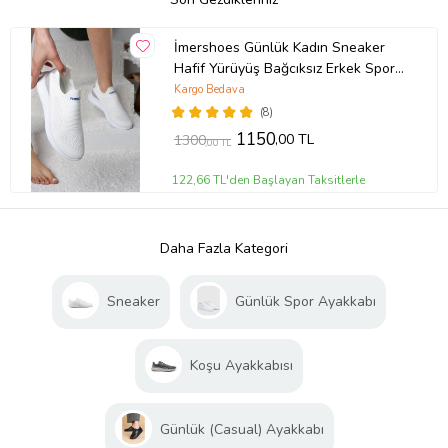
İmershoes Günlük Kadın Sneaker
Hafif Yürüyüş Bağcıksız Erkek Spor
Ayakkabı 041F (Beyaz)
Kargo Bedava
(8)
1150
,00 TL
1300
,00 TL
122,66 TL'den Başlayan Taksitlerle
Daha Fazla Kategori
Sneaker
Günlük Spor Ayakkabı
Koşu Ayakkabısı
Günlük (Casual) Ayakkabı