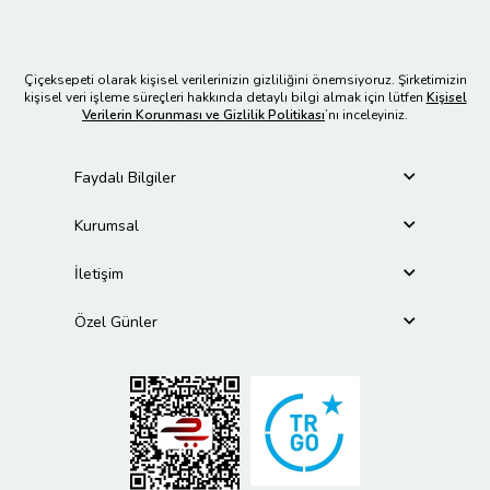
Çiçeksepeti olarak kişisel verilerinizin gizliliğini önemsiyoruz. Şirketimizin
kişisel veri işleme süreçleri hakkında detaylı bilgi almak için lütfen
Kişisel
Verilerin Korunması ve Gizlilik Politikası
’nı inceleyiniz.
Faydalı Bilgiler
Kurumsal
İletişim
Özel Günler