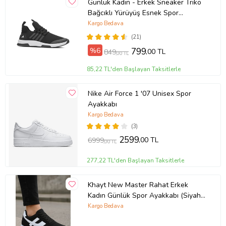
Günlük Kadın - Erkek Sneaker Triko
Bağcıklı Yürüyüş Esnek Spor
Ayakkabı 249 (SIYAHBEYAZ-SIYAH)
Kargo Bedava
(21)
%6
799
,00 TL
849
,00 TL
85,22 TL'den Başlayan Taksitlerle
Nike Air Force 1 '07 Unisex Spor
Ayakkabı
Kargo Bedava
(3)
2599
,00 TL
6999
,00 TL
277,22 TL'den Başlayan Taksitlerle
Khayt New Master Rahat Erkek
Kadın Günlük Spor Ayakkabı (Siyah -
Beyaz)
Kargo Bedava