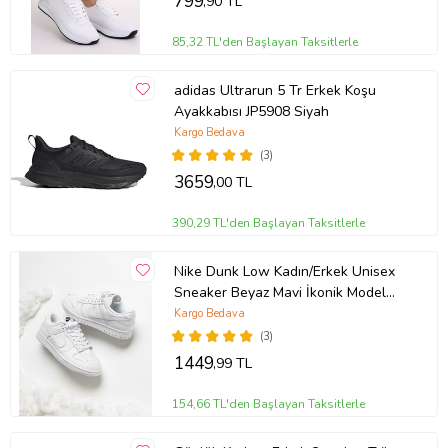
799
,90 TL
85,32 TL'den Başlayan Taksitlerle
adidas Ultrarun 5 Tr Erkek Koşu
Ayakkabısı JP5908 Siyah
Kargo Bedava
(3)
3659
,00 TL
390,29 TL'den Başlayan Taksitlerle
Nike Dunk Low Kadın/Erkek Unisex
Sneaker Beyaz Mavi İkonik Model
10+ Renk Seçeneği (Beyaz)
Kargo Bedava
(3)
1449
,99 TL
154,66 TL'den Başlayan Taksitlerle