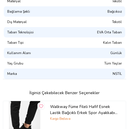
Materyal
Tekstil
Siparişleriniz Aynı gün Kargoya Teslim Edilmektedir.
Bağlama Şekli
Bağcıksız
Ürün Kodu:
kcs157974526
Dış Materyal
Tekstil
Taban Teknolojisi
EVA Orta Taban
Taban Tipi
Kalın Taban
Kullanım Alanı
Günlük
Yaş Grubu
Tüm Yaşlar
Marka
NSTİL
İlginizi Çekebilecek Benzer Seçenekler
Walkway Füme Fileli Hafif Esnek
Lastik Bağcıklı Erkek Spor Ayakkabı
Motano M (Siyah-Siyah)
Kargo Bedava