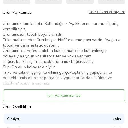
Ürün Açıklaması
Ürün Güvenliği Bilgileri
Ürünümüz tam kalıptır. Kullandığınız Ayakkabı numaranızı sipariş
verebilirsiniz.
Ürünümüzün topuk boyu 3 cm'dir.
Triko malzemeden üretilmiştir. Hafif esneme payı vardır, Ayağınızı
toplar ve daha estetik gösterir.
Ürünümüzde nefes alabilen kumaş malzeme kullanılmıştır,
dolayısıyla uygun koşullarda ter ve koku yapmaz
Bağcık baskısı içerir, ancak ürünümüz bağcıksızdır.
Slip-On olup kolaylıkla giyilir.
Triko ve tekstil işçiliği
ile dikimi gerçekleştirilmiş yapıştırıcı ile
desteklenmiş olup tek parçadır. Uygun şartlarda sökülme ve
çözülme/bozulma yapmaz.
37 Numaralı Ürünümüzün ayak uzunluğu 24 cm'dir. Her numara da
0,6 cm uzunluğu değişmektedir.
Tüm Açıklamayı Gör
Ürünümüz ince burunludur. Geniş ve Taraklı ayaklara bir numara
büyük almalarını öneririz.
Ürün Özellikleri
Ürünümüz belirtilen beden aralığına sahip yaşlara uygundur.
Ürün tabanında Yumuşak fuspet bulunur, topuk kısmında ki extra
Cinsiyet
Kadın
yumuşaklık ve esnekliği sayesinde Ayağınızı ağrıtmaz ve Ayak
sağlığına uygundur. Gönül rahatlığıyla kullanabilirsiniz.