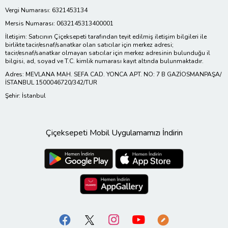
Vergi Numarası: 6321453134
Mersis Numarası: 0632145313400001
İletişim: Satıcının Çiçeksepeti tarafından teyit edilmiş iletişim bilgileri ile
birlikte tacir/esnaf/sanatkar olan satıcılar için merkez adresi;
tacir/esnaf/sanatkar olmayan satıcılar için merkez adresinin bulunduğu il
bilgisi, ad, soyad ve T.C. kimlik numarası kayıt altında bulunmaktadır.
Adres: MEVLANA MAH. SEFA CAD. YONCA APT. NO: 7 B GAZİOSMANPAŞA/
İSTANBUL 1500046720/342/TUR
Şehir: İstanbul
Çiçeksepeti Mobil Uygulamamızı İndirin