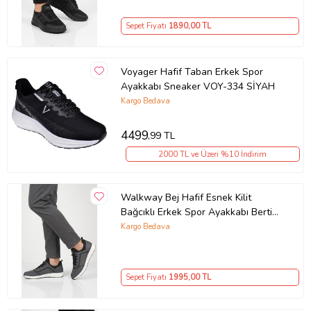
Sepet Fiyatı
1890
,00 TL
Voyager Hafif Taban Erkek Spor
Ayakkabı Sneaker VOY-334 SİYAH
Kargo Bedava
4499
,99 TL
2000 TL ve Üzeri %10 İndirim
Walkway Bej Hafif Esnek Kilit
Bağcıklı Erkek Spor Ayakkabı Bertina
M
Kargo Bedava
Sepet Fiyatı
1995
,00 TL