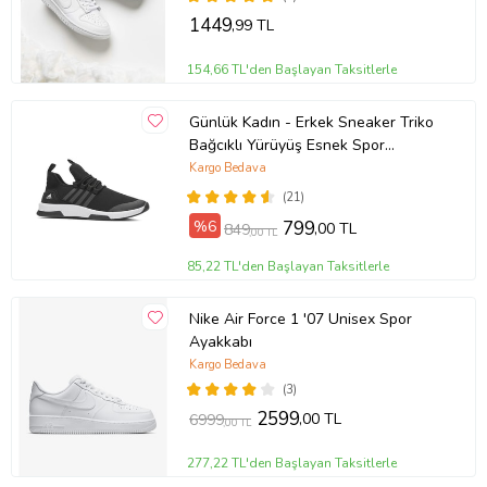
1449
,99 TL
154,66 TL'den Başlayan Taksitlerle
Günlük Kadın - Erkek Sneaker Triko
Bağcıklı Yürüyüş Esnek Spor
Ayakkabı 249 (SIYAHBEYAZ-SIYAH)
Kargo Bedava
(21)
%6
799
,00 TL
849
,00 TL
85,22 TL'den Başlayan Taksitlerle
Nike Air Force 1 '07 Unisex Spor
Ayakkabı
Kargo Bedava
(3)
2599
,00 TL
6999
,00 TL
277,22 TL'den Başlayan Taksitlerle