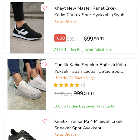
Khayt New Master Rahat Erkek
Kadın Günlük Spor Ayakkabı (Siyah -
Beyaz)
Kargo Bedava
%30
699
,90 TL
999
,90 TL
74,65 TL'den Başlayan Taksitlerle
Günlük Kadın Sneaker Bağcıklı Kalın
Yüksek Taban Leopar Detay Spor
Ayakkabı 065 (Beyaz - Yeşil)
Ücretsiz / 24 Saatte Kargo
(1)
999
,00 TL
1199
,00 TL
106,56 TL'den Başlayan Taksitlerle
Kinetix Tramor Pu 4 Pr Siyah Erkek
Sneaker Spor Ayakkabı
Kargo Bedava