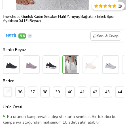
(
8
)
İmershoes Günlük Kadın Sneaker Hafif Yürüyüş Bağcıksız Erkek Spor
Ayakkabı 041F (Beyaz)
NSTİL
9,6
Soru & Cevap
Renk
: Beyaz
Beden
35
36
37
38
39
40
41
42
43
44
Ürün Özeti
Bu ürünün kampanyalı satışı stoklarla sınırlıdır. Bir tüketici bu
kampanya stoğundan maksimum 10 adet satın alabilir.