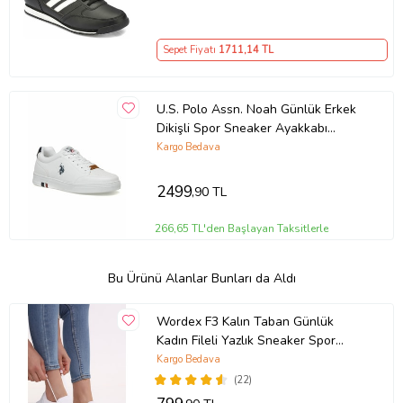
Sepet Fiyatı
1711
,14 TL
U.S. Polo Assn. Noah Günlük Erkek
Dikişli Spor Sneaker Ayakkabı
(Beyaz)
Kargo Bedava
2499
,90 TL
266,65 TL'den Başlayan Taksitlerle
Bu Ürünü Alanlar Bunları da Aldı
Wordex F3 Kalın Taban Günlük
Kadın Fileli Yazlık Sneaker Spor
Ayakkabı (Beyaz)
Kargo Bedava
(22)