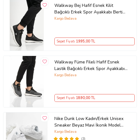
Walkway Bej Hafif Esnek Kilit
Bağcıklı Erkek Spor Ayakkabı Bertina
M
Kargo Bedava
Sepet Fiyatı
1995
,00 TL
Walkway Füme Fileli Hafif Esnek
Lastik Bağcıklı Erkek Spor Ayakkabı
Motano M
Kargo Bedava
Sepet Fiyatı
1890
,00 TL
Nike Dunk Low Kadın/Erkek Unisex
Sneaker Beyaz Mavi İkonik Model
10+ Renk Seçeneği (Beyaz)
Kargo Bedava
(3)