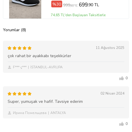
%30
699
,90 TL
999
,90 TL
74,65 TL'den Başlayan Taksitlerle
Yorumlar (8)
11 Ağustos 2025
çok rahat bir ayakkabı teşekkürler
F*** ç***
İSTANBUL-AVRUPA
0
02 Nisan 2024
Super, yumuşak ve hafif. Tavsiye ederim
Ирина Помельцева
ANTALYA
0