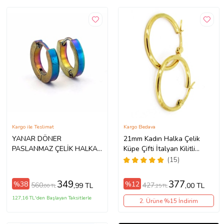
Kargo ile Teslimat
Kargo Bedava
YANAR DÖNER
21mm Kadın Halka Çelik
PASLANMAZ ÇELİK HALKA
Küpe Çifti İtalyan Kilitli
ERKEK KÜPE E610
mse25 (Sarı)
(15)
349
377
%38
%12
560
427
,99 TL
,00 TL
,00 TL
,25 TL
127,16 TL'den Başlayan Taksitlerle
2. Ürüne %15 İndirim