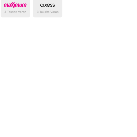
Bu Satıcının
Tüm Ürünlerini
Ürün sayfasında gördüğünüz f
belirlenmektedir.