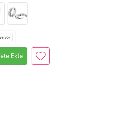
ıya Sor
ete Ekle