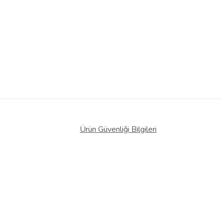
 Görüntüle
iyat bilgileri, satıcı tarafından
Ürün Güvenliği Bilgileri