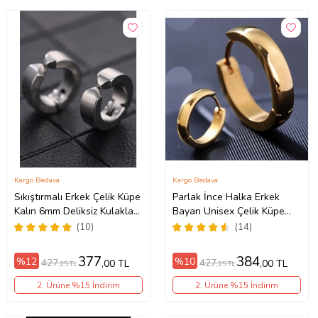
Kargo Bedava
Kargo Bedava
Sıkıştırmalı Erkek Çelik Küpe
Parlak İnce Halka Erkek
Kalın 6mm Deliksiz Kulaklara
Bayan Unisex Çelik Küpe
mse2 (Beyaz)
Çifti 3mm mse6-2 (Sarı)
(10)
(14)
377
384
%12
%10
427
427
,00 TL
,00 TL
,25 TL
,25 TL
2. Ürüne %15 İndirim
2. Ürüne %15 İndirim