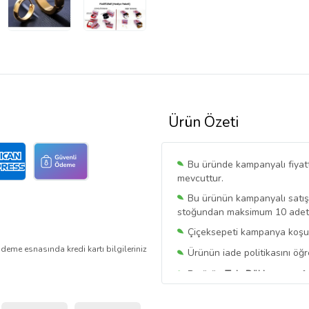
Ürün Özeti
Bu üründe kampanyalı fiyat
mevcuttur.
Bu ürünün kampanyalı satışı 
stoğundan maksimum 10 adet sa
Çiçeksepeti kampanya koşull
deme esnasında kredi kartı bilgileriniz
Ürünün iade politikasını öğ
Bu ürün
Takı Dükkanı
tarafı
Bu satıcının ürünlerinde geç