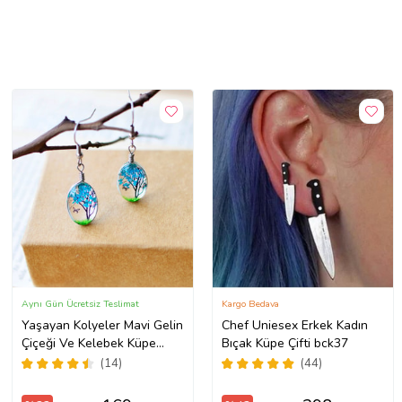
Aynı Gün Ücretsiz Teslimat
Kargo Bedava
Yaşayan Kolyeler Mavi Gelin
Chef Uniesex Erkek Kadın
Çiçeği Ve Kelebek Küpe
Bıçak Küpe Çifti bck37
Yke1
(14)
(44)