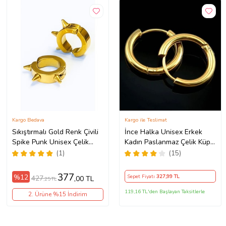
Kargo Bedava
Kargo ile Teslimat
Sıkıştırmalı Gold Renk Çivili
İnce Halka Unisex Erkek
Spike Punk Unisex Çelik
Kadın Paslanmaz Çelik Küpe
Küpe Çifti mse3s
Çifti mse5 (Sarı)
(1)
(15)
377
%12
Sepet Fiyatı
327
,99 TL
427
,00 TL
,25 TL
119,16 TL'den Başlayan Taksitlerle
2. Ürüne %15 İndirim