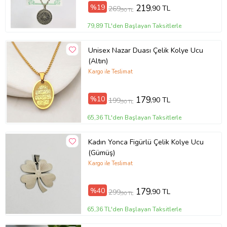
%19
219
,90 TL
269
,90 TL
79,89 TL'den Başlayan Taksitlerle
Unisex Nazar Duası Çelik Kolye Ucu
(Altın)
Kargo ile Teslimat
%10
179
,90 TL
199
,90 TL
65,36 TL'den Başlayan Taksitlerle
Kadın Yonca Figürlü Çelik Kolye Ucu
(Gümüş)
Kargo ile Teslimat
%40
179
,90 TL
299
,90 TL
65,36 TL'den Başlayan Taksitlerle