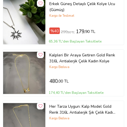
Erkek Güneş Detaylı Çelik Kolye Ucu
(Gümüş)
Kargo ile Teslimat
%40
179
,90 TL
299
,90 TL
65,36 TL'den Başlayan Taksitlerle
Kalpleri Bir Araya Getiren Gold Renk
316L Antialerjik Çelik Kadın Kolye
Kargo Bedava
480
,00 TL
174,40 TL'den Başlayan Taksitlerle
Her Tarza Uygun: Kalp Model Gold
Renk 316L Antialerjik Şık Çelik Kadın
Kolye
Kargo Bedava