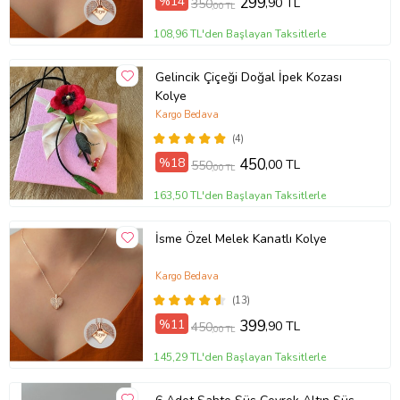
%14
299
,90 TL
350
,00 TL
108,96 TL'den Başlayan Taksitlerle
Gelincik Çiçeği Doğal İpek Kozası
Kolye
Kargo Bedava
(4)
%18
450
,00 TL
550
,00 TL
163,50 TL'den Başlayan Taksitlerle
İsme Özel Melek Kanatlı Kolye
Kargo Bedava
(13)
%11
399
,90 TL
450
,00 TL
145,29 TL'den Başlayan Taksitlerle