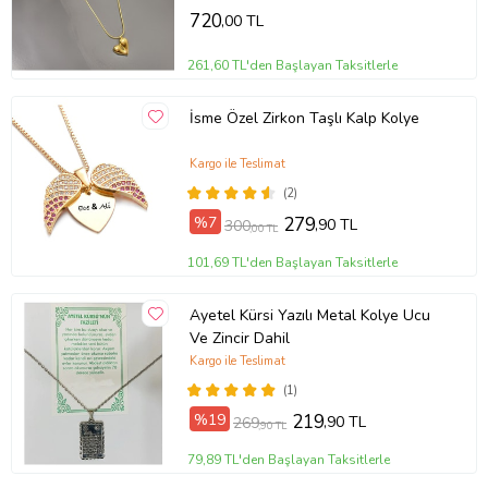
720
,00 TL
261,60 TL'den Başlayan Taksitlerle
İsme Özel Zirkon Taşlı Kalp Kolye
Kargo ile Teslimat
(2)
%7
279
,90 TL
300
,00 TL
101,69 TL'den Başlayan Taksitlerle
Ayetel Kürsi Yazılı Metal Kolye Ucu
Ve Zincir Dahil
Kargo ile Teslimat
(1)
%19
219
,90 TL
269
,90 TL
79,89 TL'den Başlayan Taksitlerle