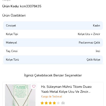
Ürün Kodu:
kcm33078435
Ürün Özellikleri
Cinsiyet
Kadın
Kolye Tipi
Kolye Ucu + Zincir
Materyal
Paslanmaz Çelik
Taş Cinsi
İnci
Kolye Türü
Çelik Kolye
İlginizi Çekebilecek Benzer Seçenekler
Hz. Süleyman Mührü Tılsımı Duası
Yazılı Metal Kolye Ucu Ve Zincir
Dahil
Kargo ile Teslimat
(1)