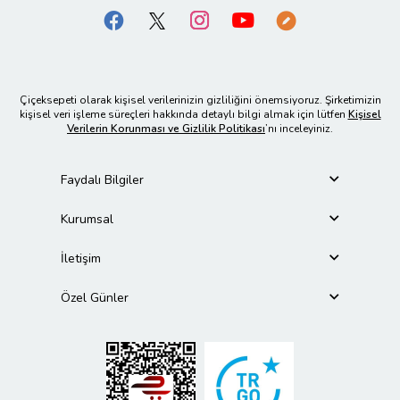
Çiçeksepeti olarak kişisel verilerinizin gizliliğini önemsiyoruz. Şirketimizin
kişisel veri işleme süreçleri hakkında detaylı bilgi almak için lütfen
Kişisel
Verilerin Korunması ve Gizlilik Politikası
’nı inceleyiniz.
Faydalı Bilgiler
Kurumsal
İletişim
Özel Günler