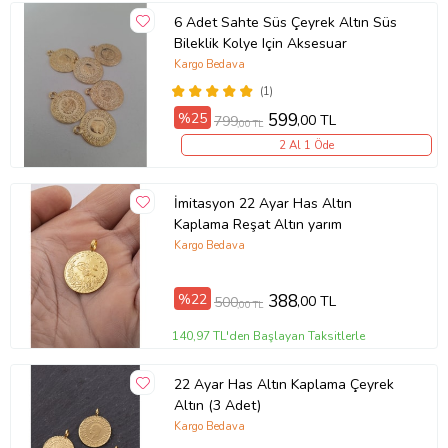
6 Adet Sahte Süs Çeyrek Altın Süs
Bileklik Kolye Için Aksesuar
Kargo Bedava
(1)
%25
599
,00 TL
799
,00 TL
2 Al 1 Öde
İmitasyon 22 Ayar Has Altın
Kaplama Reşat Altın yarım
Kargo Bedava
%22
388
,00 TL
500
,00 TL
140,97 TL'den Başlayan Taksitlerle
22 Ayar Has Altın Kaplama Çeyrek
Altın (3 Adet)
Kargo Bedava