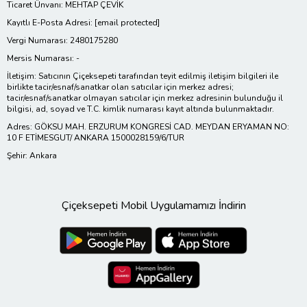
Ticaret Ünvanı: MEHTAP ÇEVİK
Kayıtlı E-Posta Adresi:
[email protected]
Vergi Numarası: 2480175280
Mersis Numarası: -
İletişim: Satıcının Çiçeksepeti tarafından teyit edilmiş iletişim bilgileri ile
birlikte tacir/esnaf/sanatkar olan satıcılar için merkez adresi;
tacir/esnaf/sanatkar olmayan satıcılar için merkez adresinin bulunduğu il
bilgisi, ad, soyad ve T.C. kimlik numarası kayıt altında bulunmaktadır.
Adres: GÖKSU MAH. ERZURUM KONGRESİ CAD. MEYDAN ERYAMAN NO:
10 F ETİMESGUT/ ANKARA 1500028159/6/TUR
Şehir: Ankara
Çiçeksepeti Mobil Uygulamamızı İndirin