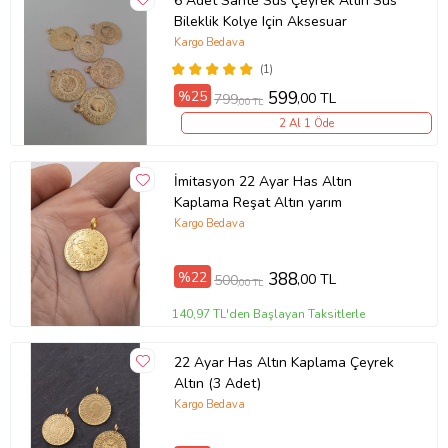
6 Adet Sahte Süs Çeyrek Altın Süs
Bileklik Kolye Için Aksesuar
Kargo Bedava
(1)
%25
599
,00 TL
799
,00 TL
2 Al 1 Öde
İmitasyon 22 Ayar Has Altın
Kaplama Reşat Altın yarım
Kargo Bedava
%22
388
,00 TL
500
,00 TL
140,97 TL'den Başlayan Taksitlerle
22 Ayar Has Altın Kaplama Çeyrek
Altın (3 Adet)
Kargo Bedava