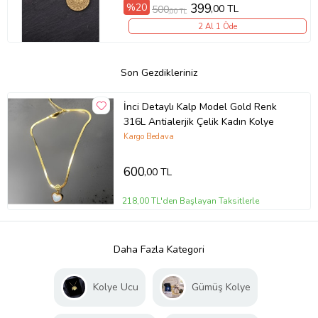
%20
399
,00 TL
500
,00 TL
2 Al 1 Öde
Son Gezdikleriniz
İnci Detaylı Kalp Model Gold Renk
316L Antialerjik Çelik Kadın Kolye
Kargo Bedava
600
,00 TL
218,00 TL'den Başlayan Taksitlerle
Daha Fazla Kategori
Kolye Ucu
Gümüş Kolye