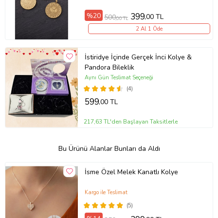
%20
399
,00 TL
500
,00 TL
2 Al 1 Öde
İstiridye İçinde Gerçek İnci Kolye &
Pandora Bileklik
Aynı Gün Teslimat Seçeneği
(4)
599
,00 TL
217,63 TL'den Başlayan Taksitlerle
Bu Ürünü Alanlar Bunları da Aldı
İsme Özel Melek Kanatlı Kolye
Kargo ile Teslimat
(5)