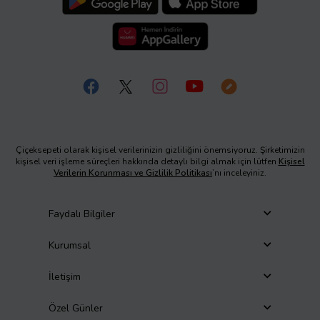
Çiçeksepeti olarak kişisel verilerinizin gizliliğini önemsiyoruz. Şirketimizin
kişisel veri işleme süreçleri hakkında detaylı bilgi almak için lütfen
Kişisel
Verilerin Korunması ve Gizlilik Politikası
’nı inceleyiniz.
Faydalı Bilgiler
Kurumsal
İletişim
Özel Günler