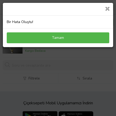
Bir Hata Oluştu!
İnci Detaylı Kalp Model Gold Renk 316L Antialerjik
Tamam
Çelik Kadın Kolye
600,
00 TL
Kargo Bedava
Filtrele
Sırala
Çiçeksepeti Mobil Uygulamamızı İndirin