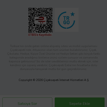
Türkiye’nin önde gelen online alışveriş sitesi ve mobil uygulaması
Çiçeksepeti’nde, ihtiyacınız olan tüm ürünleri bulabilirsiniz. Çiçek,
Çikolata, Hediye, Kişiye Özel Ürünler ve Hediye Setleri gibi birçok farklı
kategoride aradığınız binlerce ürünü sizlere sunuyor ve zamanında
kapınıza getiriyoruz! Siz de ister sevdiklerinizi mutlu etmek için, ister
kendiniz için sipariş verebilir; Çiçeksepeti Extra’nın fırsatlarla dolu
dünyasıyla tanışarak mutlu bir gün geçirebilirsiniz.
Copyright © 2026 Çiçeksepeti İnternet Hizmetleri A.Ş
Satıcıya Sor
Sepete Ekle