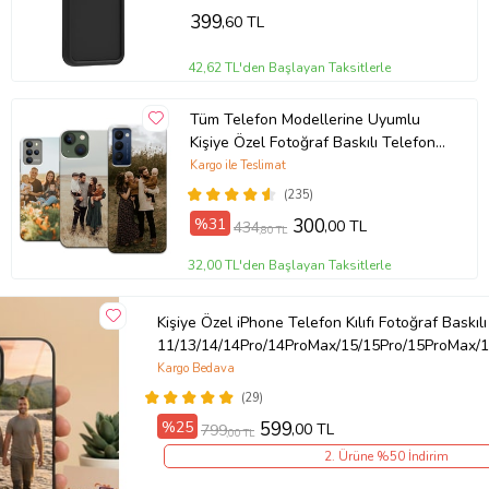
399
,60 TL
42,62 TL'den Başlayan Taksitlerle
Tüm Telefon Modellerine Uyumlu
Kişiye Özel Fotoğraf Baskılı Telefon
Kılıfı
Kargo ile Teslimat
(235)
%31
300
,00 TL
434
,80 TL
32,00 TL'den Başlayan Taksitlerle
Kişiye Özel iPhone Telefon Kılıfı Fotoğraf Baskılı
11/13/14/14Pro/14ProMax/15/15Pro/15ProMax/1
Kargo Bedava
(29)
%25
599
,00 TL
799
,00 TL
2. Ürüne %50 İndirim