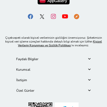
Çiçeksepeti olarak kişisel verilerinizin gizliliğini önemsiyoruz. Şirketimizin
kişisel veri işleme süreçleri hakkında detaylı bilgi almak için lütfen
Kişisel
Verilerin Korunması ve Gizlilik Politikası
’nı inceleyiniz.
Faydalı Bilgiler
Kurumsal
İletişim
Özel Günler