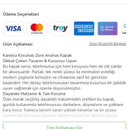
Ödeme Seçenekleri
Ürün Açıklaması
Ürün Güvenliği Bilgileri
Kamera Korumalı Zore Ananas Kapak
Dikkat Çeken Tasarım & Kusursuz Uyum
Bu kapak serisi, telefonunuz için hem koruyucu hem de stil sahibi
bir aksesuardır. Parlak, tek renkli yüzeyi ile minimalist estetiği,
modern çizgilerle birleştirir ve cihazınıza zarif bir görünüm
kazandırır. Her detay, telefonunuzun tasarımına kusursuz bir şekilde
uyum sağlamak için özenle düşünülmüştür.
Dayanıklı Malzeme & Tam Koruma
Özel olarak seçilmiş dayanıklı malzemeden üretilen bu kapak,
günlük kullanımda telefonunuzu darbelere, düşmelere ve çiziklere
karşı korur. Kamera lensini saran yüksek kenarlar ve ön yüzeyi
çevreleyen koruyucu çerçeve, telefonunuzu her yönüyle güven
altına alır.
Ergonomik Kavrama & Kolay Erişim
Tüm Açıklamayı Gör