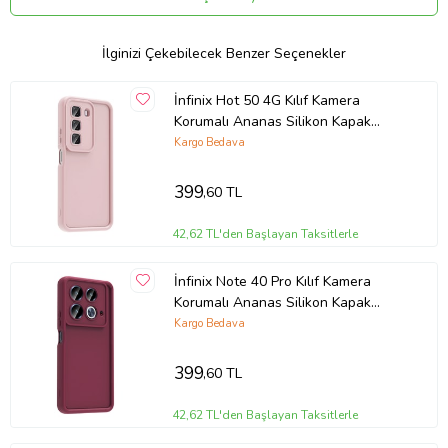
Ergonomik tasarımı, telefonunuza sadece koruma sunmakla kalmaz,
aynı zamanda rahat bir tutuş ve kolay kullanım da sağlar. Tüm
düğmeler ve bağlantı noktaları için hassas kesimler, cihazın
İlginizi Çekebilecek Benzer Seçenekler
fonksiyonlarına sorunsuz erişimi garanti eder.
İnfinix Hot 50 4G Kılıf Kamera
Korumalı Ananas Silikon Kapak
Ürün Kodu:
kcm73142078
(Pembe)
Kargo Bedava
399
,60 TL
42,62 TL'den Başlayan Taksitlerle
İnfinix Note 40 Pro Kılıf Kamera
Korumalı Ananas Silikon Kapak
(Mürdüm)
Kargo Bedava
399
,60 TL
42,62 TL'den Başlayan Taksitlerle