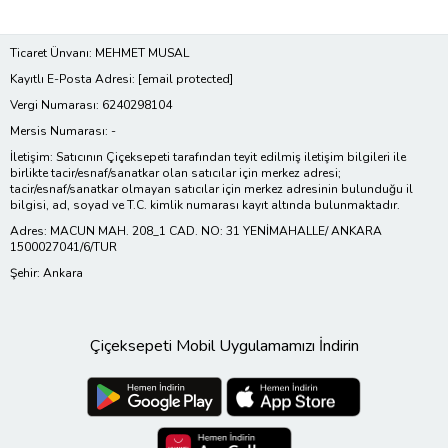
Ticaret Ünvanı: MEHMET MUSAL
Kayıtlı E-Posta Adresi:
[email protected]
Vergi Numarası: 6240298104
Mersis Numarası: -
İletişim: Satıcının Çiçeksepeti tarafından teyit edilmiş iletişim bilgileri ile
birlikte tacir/esnaf/sanatkar olan satıcılar için merkez adresi;
tacir/esnaf/sanatkar olmayan satıcılar için merkez adresinin bulunduğu il
bilgisi, ad, soyad ve T.C. kimlik numarası kayıt altında bulunmaktadır.
Adres: MACUN MAH. 208_1 CAD. NO: 31 YENİMAHALLE/ ANKARA
1500027041/6/TUR
Şehir: Ankara
Çiçeksepeti Mobil Uygulamamızı İndirin