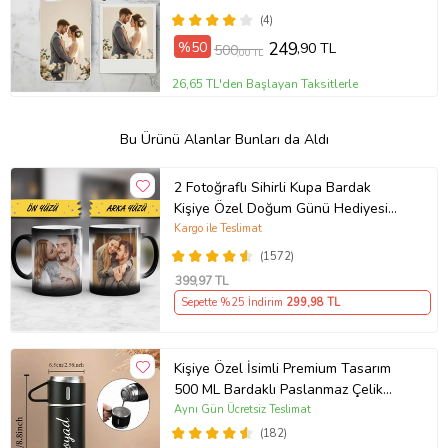
(4)
%50
249
,90 TL
500
,00 TL
26,65 TL'den Başlayan Taksitlerle
Bu Ürünü Alanlar Bunları da Aldı
2 Fotoğraflı Sihirli Kupa Bardak
Kişiye Özel Doğum Günü Hediyesi
Sevgiliye Hediye Anneye Babaya
Kargo ile Teslimat
Ablaya Abiye Kız Erkek Kardeşe
(1572)
Arkadaşa Resimli Günü Yıl Dönümü
399
,97 TL
Hediyesi
Sepette %25 İndirim
299
,98 TL
Kişiye Özel İsimli Premium Tasarım
500 ML Bardaklı Paslanmaz Çelik
Siyah Termos
Aynı Gün Ücretsiz Teslimat
(182)