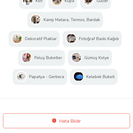
Kılıf
Kupa
Güller
Kamp Matara, Termos, Bardak
Dekoratif Plaklar
Fotoğraf Baskı Kağıdı
Peluş Buketler
Gümüş Kolye
Papatya - Gerbera
Kelebek Buketi
Hata Bildir