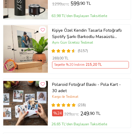
599
,90 TL
1299
,90 TL
63,98 TL'den Başlayan Taksitlerle
Kişiye Özel Kendin Tasarla Fotoğraflı
Spotify Şarkı Barkodlu Masaüstü
Plak Fotoğraf Çerçevesi
Aynı Gün Ücretsiz Teslimat
(5157)
269
,00 TL
Sepette %20 İndirim
215
,20 TL
Polaroid Fotoğraf Baskı - Pola Kart -
30 adet
Kargo ile Teslimat
(218)
%24
249
,90 TL
329
,00 TL
26,65 TL'den Başlayan Taksitlerle