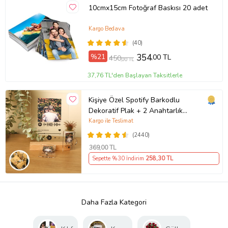
10cmx15cm Fotoğraf Baskısı 20 adet
Kargo Bedava
(40)
%21
354
,00 TL
450
,00 TL
37,76 TL'den Başlayan Taksitlerle
Kişiye Özel Spotify Barkodlu
Dekoratif Plak + 2 Anahtarlık
Babaya Anneye Sevgiliye Arkadaşa
Kargo ile Teslimat
Hediye
(2440)
369
,00 TL
Sepette %30 İndirim
258
,30 TL
Daha Fazla Kategori