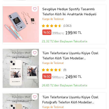
Sevgiliye Hediye Spotify Tasarımlı
Telefon Kılıfı İki Anahtarlık Hediyeli
Kargo ile Teslimat
(1062)
%50
199
,90 TL
399
,90 TL
21,32 TL'den Başlayan Taksitlerle
Tüm Telefonlara Uyumlu Kişiye Özel
Telefon Kılıfı Tüm Modeller
Açıklamada
Kargo ile Teslimat
(9)
%50
249
,90 TL
500
,00 TL
26,65 TL'den Başlayan Taksitlerle
Tüm Telefonlara Uyumlu Kişiye Özel
Fotoğraflı Telefon Kılıfı Modeller
Açıklamada
Kargo ile Teslimat