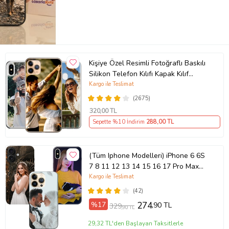
Kişiye Özel Resimli Fotoğraflı Baskılı
Silikon Telefon Kılıfı Kapak Kılıf
(Telefon Modelleri Açıklamada)
Kargo ile Teslimat
(2675)
320
,00 TL
Sepette %10 İndirim
288
,00 TL
(Tüm Iphone Modelleri) iPhone 6 6S
7 8 11 12 13 14 15 16 17 Pro Max
Plus Mini Kişiye Özel Resimli
Kargo ile Teslimat
Fotoğraflı Kılıf
(42)
%17
274
,90 TL
329
,90 TL
29,32 TL'den Başlayan Taksitlerle