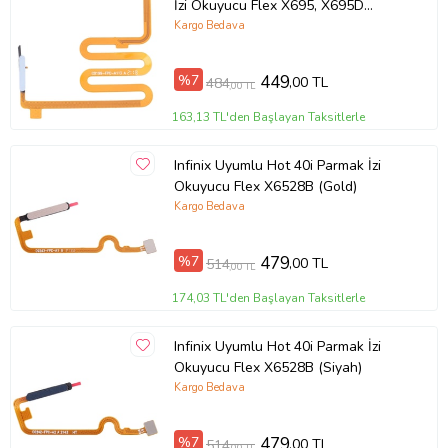
İzi Okuyucu Flex X695, X695D
(Gümüş)
Kargo Bedava
%7
449
,00 TL
484
,00 TL
163,13 TL'den Başlayan Taksitlerle
Infinix Uyumlu Hot 40i Parmak İzi
Okuyucu Flex X6528B (Gold)
Kargo Bedava
%7
479
,00 TL
514
,00 TL
174,03 TL'den Başlayan Taksitlerle
Infinix Uyumlu Hot 40i Parmak İzi
Okuyucu Flex X6528B (Siyah)
Kargo Bedava
%7
479
,00 TL
514
,00 TL