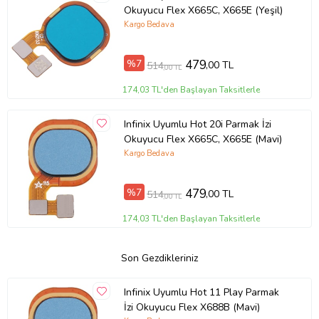
Okuyucu Flex X665C, X665E (Yeşil)
Kargo Bedava
%7
479
,00 TL
514
,00 TL
174,03 TL'den Başlayan Taksitlerle
Infinix Uyumlu Hot 20i Parmak İzi
Okuyucu Flex X665C, X665E (Mavi)
Kargo Bedava
%7
479
,00 TL
514
,00 TL
174,03 TL'den Başlayan Taksitlerle
Son Gezdikleriniz
Infinix Uyumlu Hot 11 Play Parmak
İzi Okuyucu Flex X688B (Mavi)