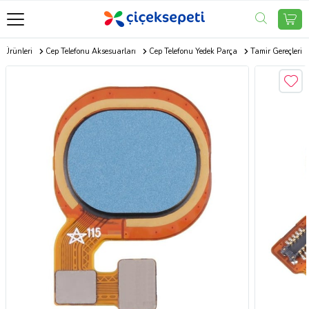
u Ürünleri
Cep Telefonu Aksesuarları
Cep Telefonu Yedek Parça
Tamir Gereçleri