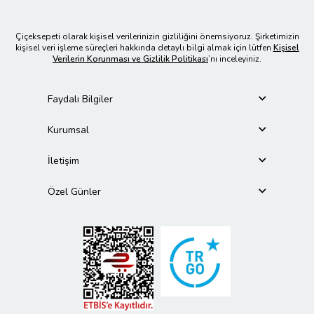
Çiçeksepeti olarak kişisel verilerinizin gizliliğini önemsiyoruz. Şirketimizin
kişisel veri işleme süreçleri hakkında detaylı bilgi almak için lütfen
Kişisel
Verilerin Korunması ve Gizlilik Politikası
’nı inceleyiniz.
Faydalı Bilgiler
Kurumsal
İletişim
Özel Günler