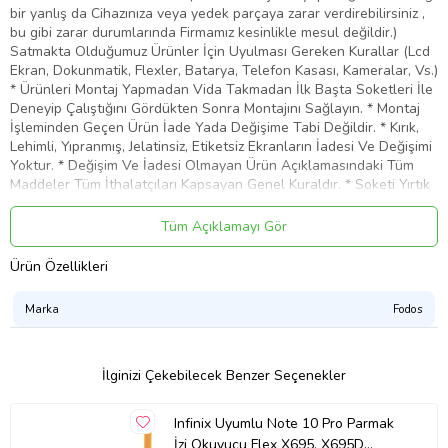
bir yanlış da Cihazınıza veya yedek parçaya zarar verdirebilirsiniz ,
bu gibi zarar durumlarında Firmamız kesinlikle mesul değildir.)
Satmakta Olduğumuz Ürünler İçin Uyulması Gereken Kurallar (Lcd
Ekran, Dokunmatik, Flexler, Batarya, Telefon Kasası, Kameralar, Vs.)
* Ürünleri Montaj Yapmadan Vida Takmadan İlk Başta Soketleri İle
Deneyip Çalıştığını Gördükten Sonra Montajını Sağlayın. * Montaj
İşleminden Geçen Ürün İade Yada Değişime Tabi Değildir. * Kırık,
Lehimli, Yıpranmış, Jelatinsiz, Etiketsiz Ekranların İadesi Ve Değişimi
Yoktur. * Değişim Ve İadesi Olmayan Ürün Açıklamasındaki Tüm
Maddeler Tüm İthalatçıları Kapsayan Genel Kuraldır. * Soketi Yırtık
Batarya Ve Teknik Parçaların İadesi Ve Değişimi Kabul Edilemez.
Fodos olarak müşteri memnuniyeti önceliğimizdir. Ürünlerimizden
Tüm Açıklamayı Gör
dolayı oluşabilecek tüm sorunlarınız için öncelikle müşteri
temsilcilerimizle irtibata geçiniz. Sorunlarınız daha çabuk çözüme
Ürün Özellikleri
ulaşmış olacaktır. * Görseller Temsilidir. Farklılık Gösterebilir. *
Ürünlerimiz Muadil Üründür. İthalatçı Firma Garantilidir.
Marka
Fodos
Ürün Kodu:
kcs508078240
İlginizi Çekebilecek Benzer Seçenekler
Infinix Uyumlu Note 10 Pro Parmak
İzi Okuyucu Flex X695, X695D