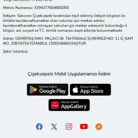
Mersis Numarası: 3394377604600000
İletişim: Satıcının Çiçeksepeti tarafından teyit edilmiş iletişim bilgileri ile
birlikte tacir/esnaf/sanatkar olan satıcılar için merkez adresi;
tacir/esnaf/sanatkar olmayan satıcılar için merkez adresinin bulunduğu il
bilgisi, ad, soyad ve T.C. kimlik numarası kayıt altında bulunmaktadır.
Adres: DEMİRTAŞ MAH. PAÇACI SK. TAHTAKALE İŞ MERKEZİ NO: 11 İÇ KAPI
NO: 208 FATİH/ İSTANBUL 1500046663/342/TUR
Şehir: İstanbul
Çiçeksepeti Mobil Uygulamamızı İndirin