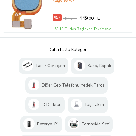
Kargo Bedava
%7
449
,00 TL
484
,00 TL
163,13 TL'den Başlayan Taksitlerle
Daha Fazla Kategori
Tamir Gereçleri
Kasa, Kapak
Diğer Cep Telefonu Yedek Parça
LCD Ekran
Tuş Takımı
Batarya, Pil
Tornavida Seti