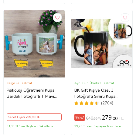
Kargo ile Teslimat
Aynı Gün Ücretsiz Teslimat
Psikoloji Öğretmeni Kupa
BK Gift Kişiye Özel 3
Bardak Fotoğraflı T Mavi
Fotoğraflı Sihirli Kupa
Kulplu Öğretmenler Günü
Bardak, Arkadaşa Hediye,
(2704)
Hediyesi
Sevgiliye Hediye
279
%57
Sepet Fiyatı
299
,98 TL
649
,00 TL
,00 TL
31,99 TL'den Başlayan Taksitlerle
29,76 TL'den Başlayan Taksitlerle