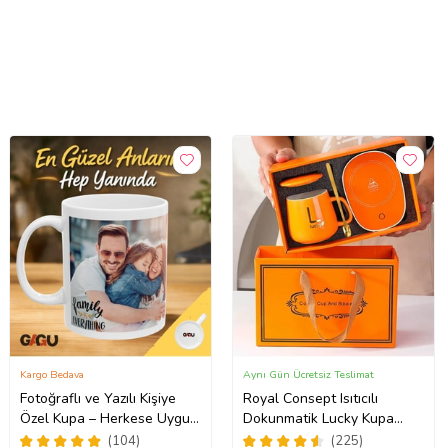
Kargo Bedava
Aynı Gün Ücretsiz Teslimat
Fotoğraflı ve Yazılı Kişiye
Royal Consept Isıtıcılı
Özel Kupa – Herkese Uygun
Dokunmatik Lucky Kupa
Anlamlı Hediye Porselen
Bardak Seti
(104)
(225)