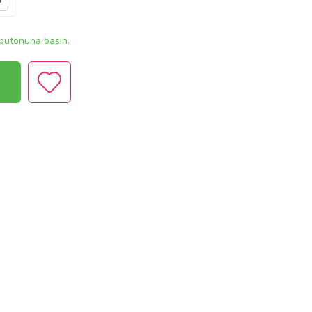
r
butonuna basın.