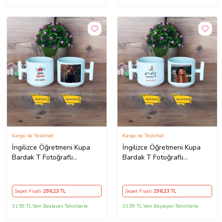
Kargo ile Teslimat
Kargo ile Teslimat
İngilizce Öğretmeni Kupa
İngilizce Öğretmeni Kupa
Bardak T Fotoğraflı
Bardak T Fotoğraflı
Öğretmenler Günü Hediyesi
Öğretmen Günü Hediyesi
Sepet Fiyatı
296
,23 TL
Sepet Fiyatı
296
,23 TL
31,59 TL'den Başlayan Taksitlerle
31,59 TL'den Başlayan Taksitlerle