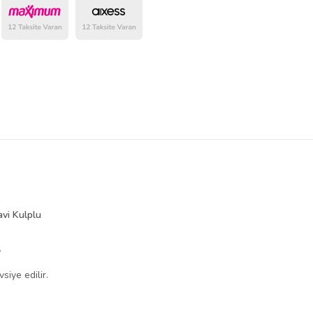
avi Kulplu
.
siye edilir.