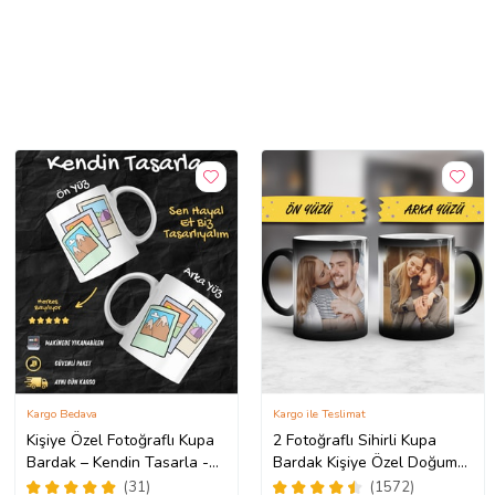
Kargo Bedava
Kargo ile Teslimat
Kişiye Özel Fotoğraflı Kupa
2 Fotoğraflı Sihirli Kupa
Bardak – Kendin Tasarla -
Bardak Kişiye Özel Doğum
Fotoğrafını Gönder
Günü Hediyesi Sevgiliye
(31)
(1572)