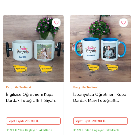
Kargo ile Teslimat
Kargo ile Teslimat
İngilizce Öğretmeni Kupa
İspanyolca Öğretmeni Kupa
Bardak Fotoğraflı T Siyah
Bardak Mavi Fotoğraflı
Kulplu Öğretmenler Günü
Öğretmenler Günü Hediyesi
Hediyesi
Sepet Fiyatı
299
,98 TL
Sepet Fiyatı
299
,98 TL
31,99 TL'den Başlayan Taksitlerle
31,99 TL'den Başlayan Taksitlerle