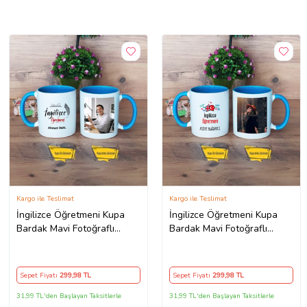
Kargo ile Teslimat
Kargo ile Teslimat
İngilizce Öğretmeni Kupa
İngilizce Öğretmeni Kupa
Bardak Mavi Fotoğraflı
Bardak Mavi Fotoğraflı
Öğretmenler Günü Hediyesi
Öğretmenler Günü Hediyesi
Sepet Fiyatı
299
,98 TL
Sepet Fiyatı
299
,98 TL
31,99 TL'den Başlayan Taksitlerle
31,99 TL'den Başlayan Taksitlerle