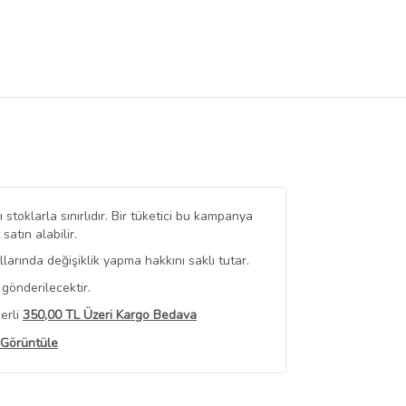
stoklarla sınırlıdır. Bir tüketici bu kampanya
tın alabilir.
arında değişiklik yapma hakkını saklı tutar.
gönderilecektir.
erli
350,00 TL Üzeri Kargo Bedava
 Görüntüle
iyat bilgileri, satıcı tarafından