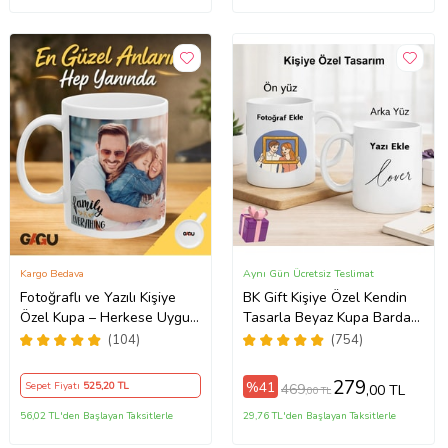
Kargo Bedava
Aynı Gün Ücretsiz Teslimat
Fotoğraflı ve Yazılı Kişiye
BK Gift Kişiye Özel Kendin
Özel Kupa – Herkese Uygun
Tasarla Beyaz Kupa Bardak,
Anlamlı Hediye Porselen
Sevgiliye Hediye, Arkadaşa
(104)
(754)
Baskılı Kupa (Beyaz)
Hediye, Doğum Günü
Hediyesi
279
%41
Sepet Fiyatı
525
,20 TL
469
,00 TL
,00 TL
56,02 TL'den Başlayan Taksitlerle
29,76 TL'den Başlayan Taksitlerle