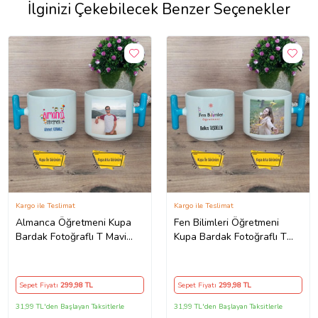
İlginizi Çekebilecek Benzer Seçenekler
Kargo ile Teslimat
Kargo ile Teslimat
Almanca Öğretmeni Kupa
Fen Bilimleri Öğretmeni
Bardak Fotoğraflı T Mavi
Kupa Bardak Fotoğraflı T
Kulplu Öğretmenler Günü
Mavi Kulplu Öğretmenler
Hediyesi
Günü Hediyesi
Sepet Fiyatı
299
,98 TL
Sepet Fiyatı
299
,98 TL
31,99 TL'den Başlayan Taksitlerle
31,99 TL'den Başlayan Taksitlerle