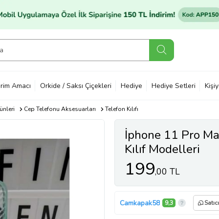
rim Amacı
Orkide / Saksı Çiçekleri
Hediye
Hediye Setleri
Kişi
ünleri
Cep Telefonu Aksesuarları
Telefon Kılıfı
İphone 11 Pro Ma
Kılıf Modelleri
199
,00 TL
Camkapak58
9,3
Satıc