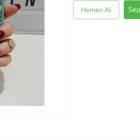
Sep
Hemen Al