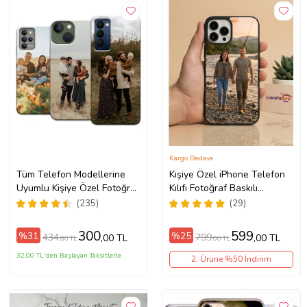
Kargo Bedava
Tüm Telefon Modellerine
Kişiye Özel iPhone Telefon
Uyumlu Kişiye Özel Fotoğraf
Kılıfı Fotoğraf Baskılı
Baskılı Telefon Kılıfı
11/13/14/14Pro/14ProMax/15/1
(235)
(29)
300
599
%31
%25
434
799
,00 TL
,00 TL
,80 TL
,00 TL
32,00 TL'den Başlayan Taksitlerle
2. Ürüne %50 İndirim