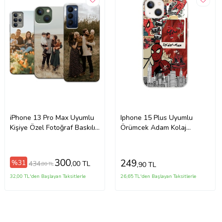
iPhone 13 Pro Max Uyumlu
Iphone 15 Plus Uyumlu
Kişiye Özel Fotoğraf Baskılı
Örümcek Adam Kolaj
Telefon Kılıfı
Tasarımlı Şeffaf Telefon
Kılıfı
300
249
%31
434
,00 TL
,90 TL
,80 TL
32,00 TL'den Başlayan Taksitlerle
26,65 TL'den Başlayan Taksitlerle