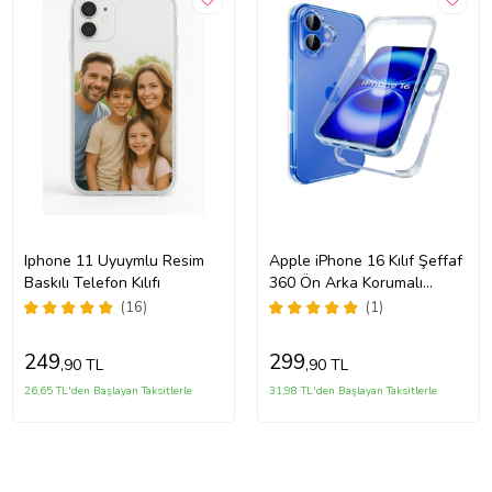
Iphone 11 Uyuymlu Resim
Apple iPhone 16 Kılıf Şeffaf
Baskılı Telefon Kılıfı
360 Ön Arka Korumalı
Silikon
(16)
(1)
249
299
,90 TL
,90 TL
26,65 TL'den Başlayan Taksitlerle
31,98 TL'den Başlayan Taksitlerle