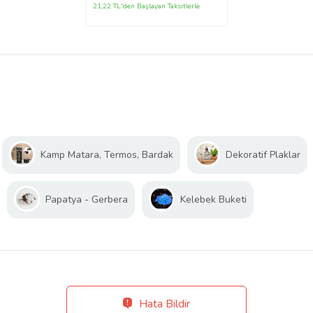
21,22 TL'den Başlayan Taksitlerle
Kamp Matara, Termos, Bardak
Dekoratif Plaklar
Papatya - Gerbera
Kelebek Buketi
Hata Bildir