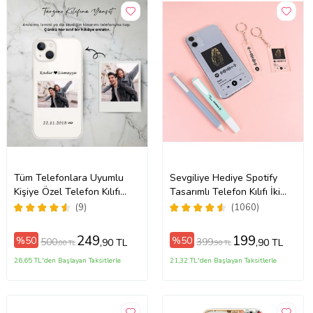
Tüm Telefonlara Uyumlu
Sevgiliye Hediye Spotify
Kişiye Özel Telefon Kılıfı
Tasarımlı Telefon Kılıfı İki
ax
Tüm Modeller Açıklamada
Anahtarlık Hediyeli
(9)
(1060)
249
199
%50
%50
500
399
,90 TL
,90 TL
,00 TL
,90 TL
26,65 TL'den Başlayan Taksitlerle
21,32 TL'den Başlayan Taksitlerle