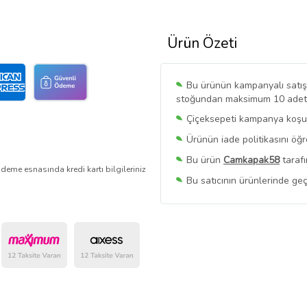
Ürün Özeti
Bu ürünün kampanyalı satışı 
stoğundan maksimum 10 adet sa
Çiçeksepeti kampanya koşull
Ürünün iade politikasını öğ
Bu ürün
Camkapak58
tarafı
deme esnasında kredi kartı bilgileriniz
Bu satıcının ürünlerinde geç
Bu Satıcının
Tüm Ürünlerini
Ürün sayfasında gördüğünüz f
belirlenmektedir.