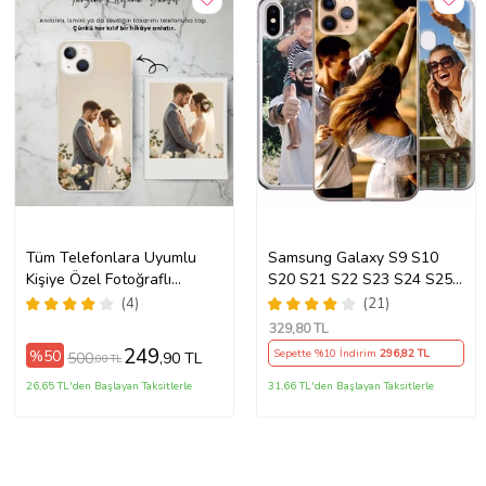
Tüm Telefonlara Uyumlu
Samsung Galaxy S9 S10
Kişiye Özel Fotoğraflı
S20 S21 S22 S23 S24 S25
Telefon Kılıfı Modeller
S26 FE Plus Ultra Kılıf Kişiye
(4)
(21)
Açıklamada
Özel Resimli Fotoğraflı
329
,80 TL
Silikon
249
%50
Sepette %10 İndirim
296
,82 TL
500
,90 TL
,00 TL
26,65 TL'den Başlayan Taksitlerle
31,66 TL'den Başlayan Taksitlerle