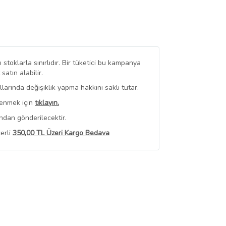
stoklarla sınırlıdır. Bir tüketici bu kampanya
tın alabilir.
arında değişiklik yapma hakkını saklı tutar.
renmek için
tıklayın.
ndan gönderilecektir.
erli
350,00 TL Üzeri Kargo Bedava
 Görüntüle
iyat bilgileri, satıcı tarafından