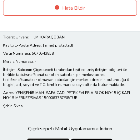
Hata Bildir
Ticaret Ünvanı: HİLMİ KARAÇOBAN
Kayıtlı E-Posta Adresi:
[email protected]
Vergi Numarası: 5070543858
Mersis Numarası: -
İletişim: Satıcının Çiçeksepeti tarafından teyit edilmiş iletişim bilgileri ile
birlikte tacir/esnaf/sanatkar olan satıcılar için merkez adresi;
tacir/esnaf/sanatkar olmayan satıcılar için merkez adresinin bulunduğu il
bilgisi, ad, soyad ve T.C. kimlik numarası kayıt altında bulunmaktadır.
Adres: YENİŞEHİR MAH. SAFA CAD. PETEK EVLER A BLOK NO:15 İÇ KAPI
NO:15 MERKEZ/SİVAS 1500063787/58/TUR
Şehir: Sivas
Çiçeksepeti Mobil Uygulamamızı İndirin