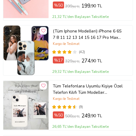
%50
199
,90 TL
399
,90 TL
21,32 TL'den Başlayan Taksitlerle
(Tüm Iphone Modelleri) iPhone 6 6S
7 8 11 12 13 14 15 16 17 Pro Max
Plus Mini Kişiye Özel Resimli
Kargo ile Teslimat
Fotoğraflı Kılıf
(42)
%17
274
,90 TL
329
,90 TL
29,32 TL'den Başlayan Taksitlerle
Tüm Telefonlara Uyumlu Kişiye Özel
Telefon Kılıfı Tüm Modeller
Açıklamada
Kargo ile Teslimat
(9)
%50
249
,90 TL
500
,00 TL
26,65 TL'den Başlayan Taksitlerle