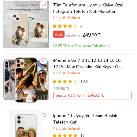
Tüm Telefonlara Uyumlu Kişiye Özel
Fotoğraflı Telefon Kılıfı Modeller
Açıklamada
Kargo ile Teslimat
(4)
%50
249
,90 TL
500
,00 TL
26,65 TL'den Başlayan Taksitlerle
iPhone 6 6S 7 8 11 12 13 14 15 16
17 Pro Max Plus Mini Kılıf Kişiye Özel
Resimli Fotoğraflı Silikon
Kargo ile Teslimat
(103)
329
,80 TL
Sepette %10 İndirim
296
,82 TL
Iphone 11 Uyuymlu Resim Baskılı
Telefon Kılıfı
Kargo ile Teslimat
(16)