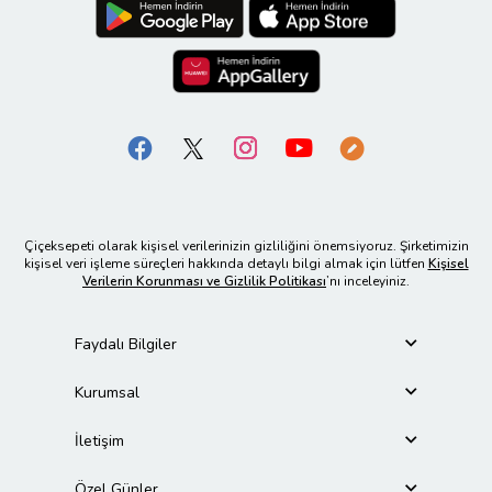
Çiçeksepeti olarak kişisel verilerinizin gizliliğini önemsiyoruz. Şirketimizin
kişisel veri işleme süreçleri hakkında detaylı bilgi almak için lütfen
Kişisel
Verilerin Korunması ve Gizlilik Politikası
’nı inceleyiniz.
Faydalı Bilgiler
Kurumsal
İletişim
Özel Günler