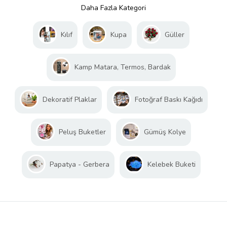
Daha Fazla Kategori
Kılıf
Kupa
Güller
Kamp Matara, Termos, Bardak
Dekoratif Plaklar
Fotoğraf Baskı Kağıdı
Peluş Buketler
Gümüş Kolye
Papatya - Gerbera
Kelebek Buketi