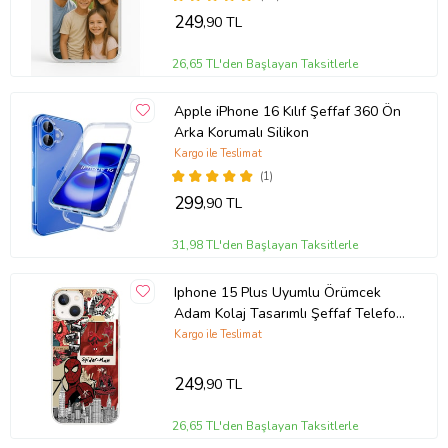
249
,90 TL
26,65 TL'den Başlayan Taksitlerle
Apple iPhone 16 Kılıf Şeffaf 360 Ön
Arka Korumalı Silikon
Kargo ile Teslimat
(1)
299
,90 TL
31,98 TL'den Başlayan Taksitlerle
Iphone 15 Plus Uyumlu Örümcek
Adam Kolaj Tasarımlı Şeffaf Telefon
Kılıfı
Kargo ile Teslimat
249
,90 TL
26,65 TL'den Başlayan Taksitlerle