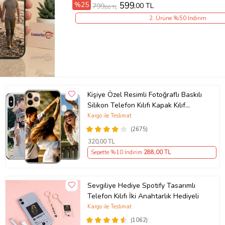
%25
599
,00 TL
799
,00 TL
2. Ürüne %50 İndirim
Kişiye Özel Resimli Fotoğraflı Baskılı
Silikon Telefon Kılıfı Kapak Kılıf
(Telefon Modelleri Açıklamada)
Kargo ile Teslimat
(2675)
320
,00 TL
Sepette %10 İndirim
288
,00 TL
Sevgiliye Hediye Spotify Tasarımlı
Telefon Kılıfı İki Anahtarlık Hediyeli
Kargo ile Teslimat
(1062)