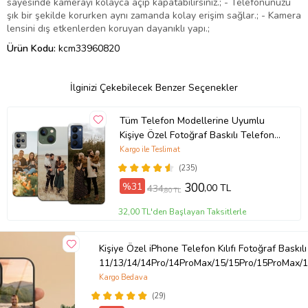
sayesinde kamerayı kolayca açıp kapatabilirsiniz.; - Telefonunuzu
şık bir şekilde korurken aynı zamanda kolay erişim sağlar.; - Kamera
lensini dış etkenlerden koruyan dayanıklı yapı.;
Ürün Kodu:
kcm33960820
İlginizi Çekebilecek Benzer Seçenekler
Tüm Telefon Modellerine Uyumlu
Kişiye Özel Fotoğraf Baskılı Telefon
Kılıfı
Kargo ile Teslimat
(235)
%31
300
,00 TL
434
,80 TL
32,00 TL'den Başlayan Taksitlerle
Kişiye Özel iPhone Telefon Kılıfı Fotoğraf Baskılı
11/13/14/14Pro/14ProMax/15/15Pro/15ProMax/1
Kargo Bedava
(29)