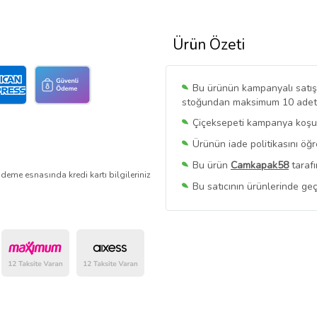
Ürün Özeti
Bu ürünün kampanyalı satışı 
stoğundan maksimum 10 adet sa
Çiçeksepeti kampanya koşull
Ürünün iade politikasını öğ
Bu ürün
Camkapak58
tarafı
deme esnasında kredi kartı bilgileriniz
Bu satıcının ürünlerinde geç
Bu Satıcının
Tüm Ürünlerini
Ürün sayfasında gördüğünüz f
belirlenmektedir.