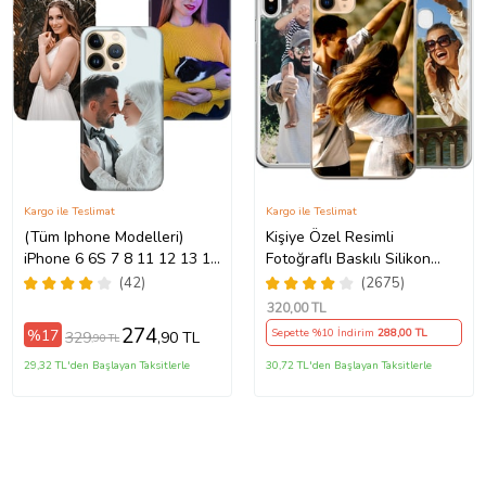
Kargo ile Teslimat
Kargo ile Teslimat
(Tüm Iphone Modelleri)
Kişiye Özel Resimli
iPhone 6 6S 7 8 11 12 13 14
Fotoğraflı Baskılı Silikon
5Pro/15ProMax/16/16e/16Plus/16Pro/16ProMax/17/17Air/17Pro/17ProM
15 16 17 Pro Max Plus Mini
Telefon Kılıfı Kapak Kılıf
(42)
(2675)
Kişiye Özel Resimli
(Telefon Modelleri
320
,00 TL
Fotoğraflı Kılıf
Açıklamada)
274
%17
Sepette %10 İndirim
288
,00 TL
329
,90 TL
,90 TL
29,32 TL'den Başlayan Taksitlerle
30,72 TL'den Başlayan Taksitlerle