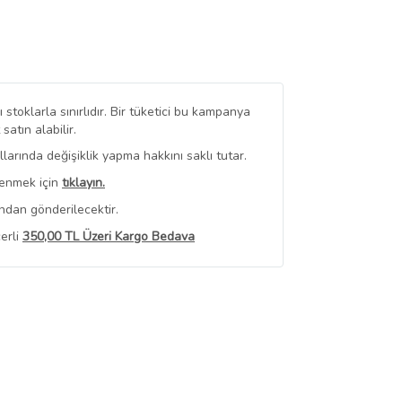
stoklarla sınırlıdır. Bir tüketici bu kampanya
tın alabilir.
arında değişiklik yapma hakkını saklı tutar.
renmek için
tıklayın.
ndan gönderilecektir.
erli
350,00 TL Üzeri Kargo Bedava
 Görüntüle
iyat bilgileri, satıcı tarafından