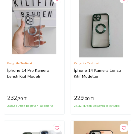
Kargo ile Teslimat
Kargo ile Teslimat
İphone 14 Pro Kamera
İphone 14 Kamera Lensli
Lensli Kılıf Modeli
Kılıf Modelleri
232
229
,70 TL
,00 TL
24,82 TL'den Başlayan Taksitlerle
24,42 TL'den Başlayan Taksitlerle