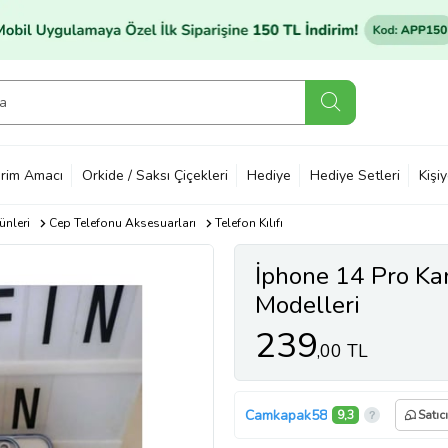
rim Amacı
Orkide / Saksı Çiçekleri
Hediye
Hediye Setleri
Kişi
ünleri
Cep Telefonu Aksesuarları
Telefon Kılıfı
İphone 14 Pro Kam
Modelleri
239
,00 TL
Camkapak58
9,3
Satıc