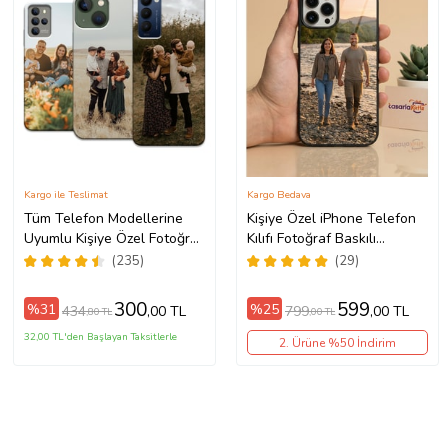
Kargo ile Teslimat
Kargo Bedava
Tüm Telefon Modellerine
Kişiye Özel iPhone Telefon
Uyumlu Kişiye Özel Fotoğraf
Kılıfı Fotoğraf Baskılı
Baskılı Telefon Kılıfı
11/13/14/14Pro/14ProMax/15/1
(235)
(29)
300
599
%31
%25
434
799
,00 TL
,00 TL
,80 TL
,00 TL
32,00 TL'den Başlayan Taksitlerle
2. Ürüne %50 İndirim