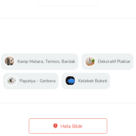
Kamp Matara, Termos, Bardak
Dekoratif Plaklar
Papatya - Gerbera
Kelebek Buketi
Hata Bildir