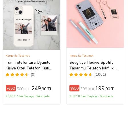
Kargo ile Teslimat
Kargo ile Teslimat
Tüm Telefonlara Uyumlu
Sevgiliye Hediye Spotify
Kişiye Özel Telefon Kılıfı
Tasarımlı Telefon Kılıfı İki
ax
Tüm Modeller Açıklamada
Anahtarlık Hediyeli
(9)
(1061)
249
199
%50
%50
500
399
,90 TL
,90 TL
,00 TL
,90 TL
26,65 TL'den Başlayan Taksitlerle
21,32 TL'den Başlayan Taksitlerle