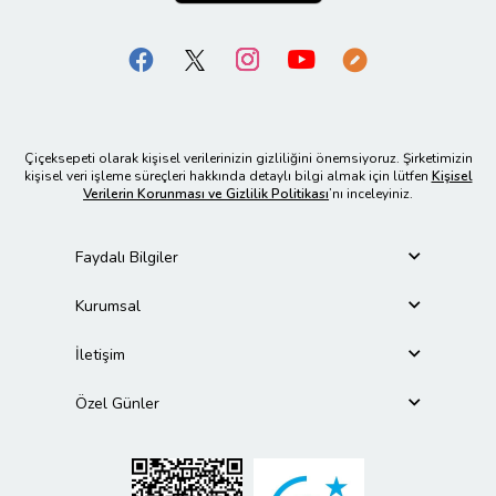
Çiçeksepeti olarak kişisel verilerinizin gizliliğini önemsiyoruz. Şirketimizin
kişisel veri işleme süreçleri hakkında detaylı bilgi almak için lütfen
Kişisel
Verilerin Korunması ve Gizlilik Politikası
’nı inceleyiniz.
Faydalı Bilgiler
Kurumsal
İletişim
Özel Günler