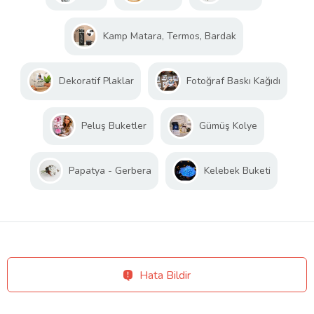
Kamp Matara, Termos, Bardak
Dekoratif Plaklar
Fotoğraf Baskı Kağıdı
Peluş Buketler
Gümüş Kolye
Papatya - Gerbera
Kelebek Buketi
Hata Bildir