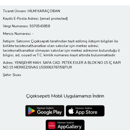
Ticaret Ünvanı: HİLMİ KARAÇOBAN
Kayıtlı E-Posta Adresi:
[email protected]
Vergi Numarası: 5070543858
Mersis Numarası: -
İletişim: Satıcının Çiçeksepeti tarafından teyit edilmiş iletişim bilgileri ile
birlikte tacir/esnaf/sanatkar olan satıcılar için merkez adresi;
tacir/esnaf/sanatkar olmayan satıcılar için merkez adresinin bulunduğu il
bilgisi, ad, soyad ve T.C. kimlik numarası kayıt altında bulunmaktadır.
Adres: YENİŞEHİR MAH. SAFA CAD. PETEK EVLER A BLOK NO:15 İÇ KAPI
NO:15 MERKEZ/SİVAS 1500063787/58/TUR
Şehir: Sivas
Çiçeksepeti Mobil Uygulamamızı İndirin