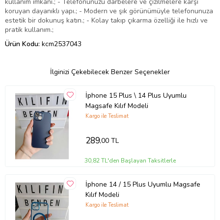
kullanım imkanı.; - Telefonunuzu darbelere ve çizilmelere karşı
koruyan dayanıklı yapı.; - Modern ve şık görünümüyle telefonunuza
estetik bir dokunuş katın.; - Kolay takıp çıkarma özelliği ile hızlı ve
pratik kullanım.;
Ürün Kodu:
kcm2537043
İlginizi Çekebilecek Benzer Seçenekler
İphone 15 Plus \ 14 Plus Uyumlu
Magsafe Kılıf Modeli
Kargo ile Teslimat
289
,00 TL
30,82 TL'den Başlayan Taksitlerle
İphone 14 / 15 Plus Uyumlu Magsafe
Kılıf Modeli
Kargo ile Teslimat