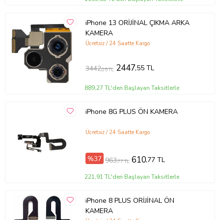
iPhone 13 ORİJİNAL ÇIKMA ARKA
KAMERA
Ücretsiz / 24 Saatte Kargo
2447
,55 TL
3442
,05 TL
889,27 TL'den Başlayan Taksitlerle
iPhone 8G PLUS ÖN KAMERA
Ücretsiz / 24 Saatte Kargo
%37
610
,77 TL
963
,77 TL
221,91 TL'den Başlayan Taksitlerle
iPhone 8 PLUS ORİJİNAL ÖN
KAMERA