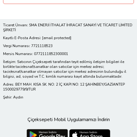
Ticaret Ünvanı: SMA ENERJİ İTHALAT İHRACAT SANAYİ VE TİCARET LİMİTED
ŞİRKETİ
Kayıtlı E-Posta Adresi:
[email protected]
Vergi Numarası: 7721118523
Mersis Numarası: 0772111852300001
İletişim: Satıcının Çiçeksepeti tarafından teyit edilmiş iletişim bilgileri ile
birlikte tacir/esnaf/sanatkar olan satıcılar için merkez adresi;
tacir/esnaf/sanatkar olmayan satıcılar için merkez adresinin bulunduğu il
bilgisi, ad, soyad ve T.C. kimlik numarası kayıt altında bulunmaktadır.
Adres: BEY MAH. KISA SK. NO: 2 İÇ KAPI NO: 12 ŞAHİNBEY/GAZİANTEP
1500029779/9/TUR
Şehir: Aydın
Çiçeksepeti Mobil Uygulamamızı İndirin