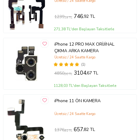
Ücretsiz / 24 Saatte Kargo
746
,92 TL
1239
,14 TL
271,38 TL'den Başlayan Taksitlerle
iPhone 12 PRO MAX ORİJİNAL
ÇIKMA ARKA KAMERA
Ücretsiz / 24 Saatte Kargo
(1)
3104
,67 TL
4850
,00 TL
1128,03 TL'den Başlayan Taksitlerle
iPhone 11 ÖN KAMERA
Ücretsiz / 24 Saatte Kargo
657
,82 TL
1376
,82 TL