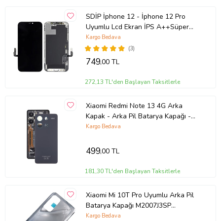
SDİP İphone 12 - İphone 12 Pro
Uyumlu Lcd Ekran İPS A++Süper
Kalite
Kargo Bedava
(3)
749
,00 TL
272,13 TL'den Başlayan Taksitlerle
Xiaomi Redmi Note 13 4G Arka
Kapak - Arka Pil Batarya Kapağı -
23129RAA4G 23124RA7EO Uyumlu
Kargo Bedava
(Siyah)
499
,00 TL
181,30 TL'den Başlayan Taksitlerle
Xiaomi Mi 10T Pro Uyumlu Arka Pil
Batarya Kapağı M2007J3SP
M2007J3SI (Gri)
Kargo Bedava