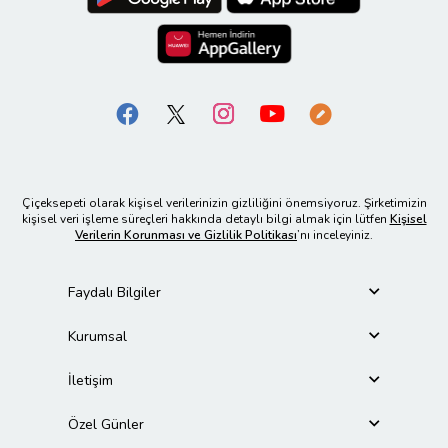
Çiçeksepeti olarak kişisel verilerinizin gizliliğini önemsiyoruz. Şirketimizin
kişisel veri işleme süreçleri hakkında detaylı bilgi almak için lütfen
Kişisel
Verilerin Korunması ve Gizlilik Politikası
’nı inceleyiniz.
Faydalı Bilgiler
Kurumsal
İletişim
Özel Günler