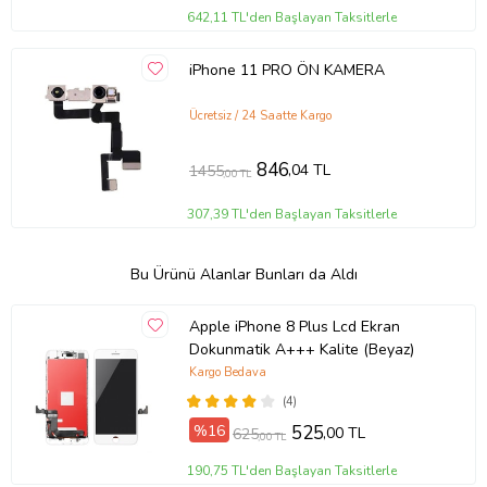
642,11 TL'den Başlayan Taksitlerle
iPhone 11 PRO ÖN KAMERA
Ücretsiz / 24 Saatte Kargo
846
,04 TL
1455
,00 TL
307,39 TL'den Başlayan Taksitlerle
Bu Ürünü Alanlar Bunları da Aldı
Apple iPhone 8 Plus Lcd Ekran
Dokunmatik A+++ Kalite (Beyaz)
Kargo Bedava
(4)
%16
525
,00 TL
625
,00 TL
190,75 TL'den Başlayan Taksitlerle