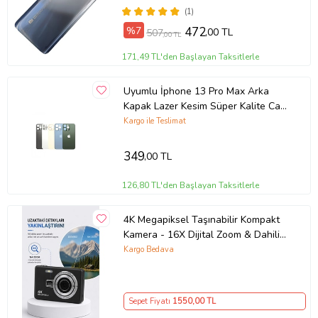
(1)
%7
472
,00 TL
507
,00 TL
171,49 TL'den Başlayan Taksitlerle
Uyumlu İphone 13 Pro Max Arka
Kapak Lazer Kesim Süper Kalite Cam
-- Mavi
Kargo ile Teslimat
349
,00 TL
126,80 TL'den Başlayan Taksitlerle
4K Megapiksel Taşınabilir Kompakt
Kamera - 16X Dijital Zoom & Dahili
Flaş
Kargo Bedava
Sepet Fiyatı
1550
,00 TL