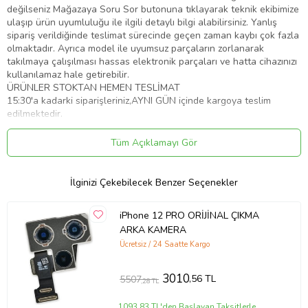
değilseniz Mağazaya Soru Sor butonuna tıklayarak teknik ekibimize
ulaşıp ürün uyumluluğu ile ilgili detaylı bilgi alabilirsiniz. Yanlış
sipariş verildiğinde teslimat sürecinde geçen zaman kaybı çok fazla
olmaktadır. Ayrıca model ile uyumsuz parçaların zorlanarak
takılmaya çalışılması hassas elektronik parçaları ve hatta cihazınızı
kullanılamaz hale getirebilir.
ÜRÜNLER STOKTAN HEMEN TESLİMAT
15:30'a kadarki siparişleriniz,AYNI GÜN içinde kargoya teslim
edilmektedir.
Saat 15:30 dan sonraki kargolar,diğer iş günü kargoya teslim
edilmektedir
Tüm Açıklamayı Gör
Ürün Kodu:
kcm92504613
İlginizi Çekebilecek Benzer Seçenekler
iPhone 12 PRO ORİJİNAL ÇIKMA
ARKA KAMERA
Ücretsiz / 24 Saatte Kargo
3010
,56 TL
5507
,28 TL
1093,83 TL'den Başlayan Taksitlerle