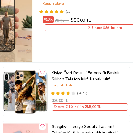
Kargo Bedava
(29)
%25
599
,00 TL
799
,00 TL
2. Ürüne %50 İndirim
Kişiye Özel Resimli Fotoğraflı Baskılı
Silikon Telefon Kılıfı Kapak Kılıf
(Telefon Modelleri Açıklamada)
Kargo ile Teslimat
(2675)
320
,00 TL
Sepette %10 İndirim
288
,00 TL
Sevgiliye Hediye Spotify Tasarımlı
Telefon Kılıfı İki Anahtarlık Hediyeli