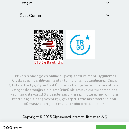
İletişim
Özel Günler
Türkiye’nin önde gelen online alışveriş sitesi ve mobil uygulaması
Çiçeksepeti’nde, ihtiyacınız olan tüm ürünleri bulabilirsiniz. Çiçek,
Çikolata, Hediye, Kişiye Özel Ürünler ve Hediye Setleri gibi birçok farklı
kategoride aradığınız binlerce ürünü sizlere sunuyor ve zamanında
kapınıza getiriyoruz! Siz de ister sevdiklerinizi mutlu etmek için, ister
kendiniz için sipariş verebilir; Çiçeksepeti Extra’nın fırsatlarla dolu
dünyasıyla tanışarak mutlu bir gün geçirebilirsiniz.
Copyright © 2026 Çiçeksepeti İnternet Hizmetleri A.Ş
388
,70 TL