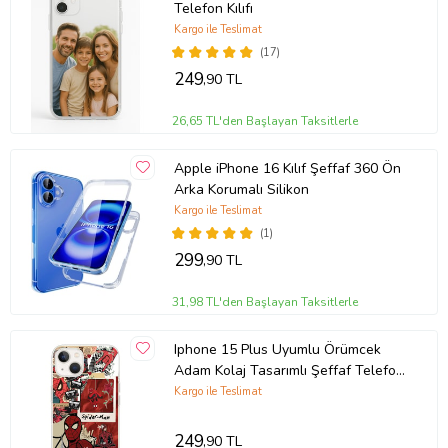
Telefon Kılıfı
Kargo ile Teslimat
(17)
249
,90 TL
26,65 TL'den Başlayan Taksitlerle
Apple iPhone 16 Kılıf Şeffaf 360 Ön
Arka Korumalı Silikon
Kargo ile Teslimat
(1)
299
,90 TL
31,98 TL'den Başlayan Taksitlerle
Iphone 15 Plus Uyumlu Örümcek
Adam Kolaj Tasarımlı Şeffaf Telefon
Kılıfı
Kargo ile Teslimat
249
,90 TL