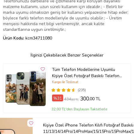
Telefonunuzu darbelere ve çizilmelere karşı koruyan dayanıklı
malzeme kullanımı, uzun süreli kullanım için idealdir.; - Belirli bir
marka uyumu olmaksızın geniş bir kullanıcı yelpazesine hitap eder;
böylece farklı telefon modelleriyle de uyumlu olabilir.; - Üretim
menşeisi hakkında net bilgi verilmemiştir, ancak kalite
standartlarına uygun üretilmiştir.;
Ürün Kodu:
kcm34711080
İlginizi Çekebilecek Benzer Seçenekler
Tüm Telefon Modellerine Uyumlu
Kişiye Özel Fotoğraf Baskılı Telefon
Kılıfı
Kargo ile Teslimat
(235)
%31
300
,00 TL
434
,80 TL
32,00 TL'den Başlayan Taksitlerle
Kişiye Özel iPhone Telefon Kılıfı Fotoğraf Baskılı
11/13/14/14Pro/14ProMax/15/15Pro/15ProMax/1