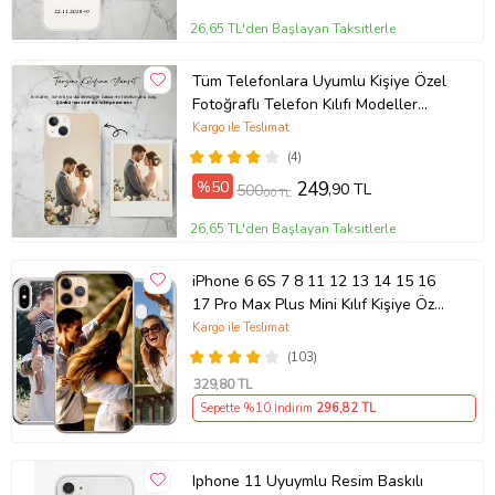
26,65 TL'den Başlayan Taksitlerle
Tüm Telefonlara Uyumlu Kişiye Özel
Fotoğraflı Telefon Kılıfı Modeller
Açıklamada
Kargo ile Teslimat
(4)
%50
249
,90 TL
500
,00 TL
26,65 TL'den Başlayan Taksitlerle
iPhone 6 6S 7 8 11 12 13 14 15 16
17 Pro Max Plus Mini Kılıf Kişiye Özel
Resimli Fotoğraflı Silikon
Kargo ile Teslimat
(103)
329
,80 TL
Sepette %10 İndirim
296
,82 TL
Iphone 11 Uyuymlu Resim Baskılı