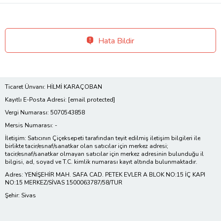
Hata Bildir
Ticaret Ünvanı: HİLMİ KARAÇOBAN
Kayıtlı E-Posta Adresi:
[email protected]
Vergi Numarası: 5070543858
Mersis Numarası: -
İletişim: Satıcının Çiçeksepeti tarafından teyit edilmiş iletişim bilgileri ile
birlikte tacir/esnaf/sanatkar olan satıcılar için merkez adresi;
tacir/esnaf/sanatkar olmayan satıcılar için merkez adresinin bulunduğu il
bilgisi, ad, soyad ve T.C. kimlik numarası kayıt altında bulunmaktadır.
Adres: YENİŞEHİR MAH. SAFA CAD. PETEK EVLER A BLOK NO:15 İÇ KAPI
NO:15 MERKEZ/SİVAS 1500063787/58/TUR
Şehir: Sivas