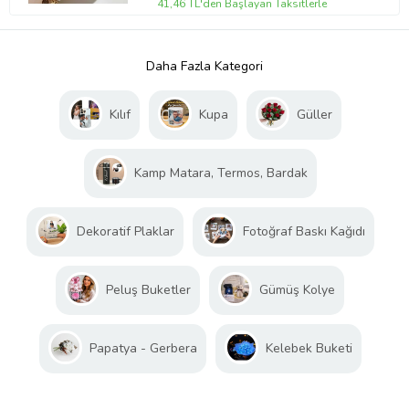
41,46 TL'den Başlayan Taksitlerle
Daha Fazla Kategori
Kılıf
Kupa
Güller
Kamp Matara, Termos, Bardak
Dekoratif Plaklar
Fotoğraf Baskı Kağıdı
Peluş Buketler
Gümüş Kolye
Papatya - Gerbera
Kelebek Buketi