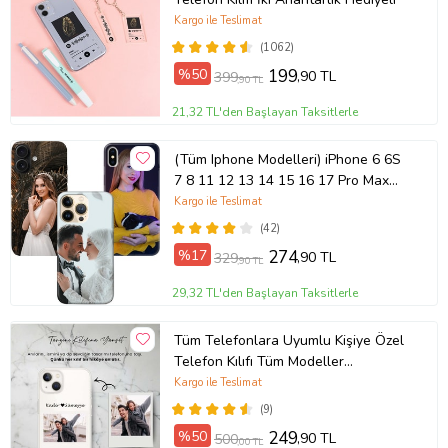
Kargo ile Teslimat
(1062)
%50
199
,90 TL
399
,90 TL
21,32 TL'den Başlayan Taksitlerle
(Tüm Iphone Modelleri) iPhone 6 6S
7 8 11 12 13 14 15 16 17 Pro Max
Plus Mini Kişiye Özel Resimli
Kargo ile Teslimat
Fotoğraflı Kılıf
(42)
%17
274
,90 TL
329
,90 TL
29,32 TL'den Başlayan Taksitlerle
Tüm Telefonlara Uyumlu Kişiye Özel
Telefon Kılıfı Tüm Modeller
Açıklamada
Kargo ile Teslimat
(9)
%50
249
,90 TL
500
,00 TL