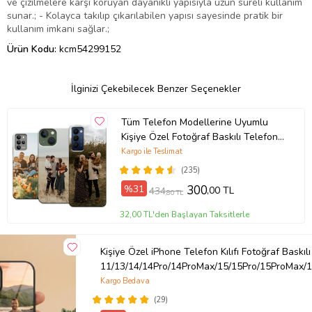
ve çizilmelere karşı koruyan dayanıklı yapısıyla uzun süreli kullanım
sunar.; - Kolayca takılıp çıkarılabilen yapısı sayesinde pratik bir
kullanım imkanı sağlar.;
Ürün Kodu:
kcm54299152
İlginizi Çekebilecek Benzer Seçenekler
Tüm Telefon Modellerine Uyumlu
Kişiye Özel Fotoğraf Baskılı Telefon
Kılıfı
Kargo ile Teslimat
(235)
%31
300
,00 TL
434
,80 TL
32,00 TL'den Başlayan Taksitlerle
Kişiye Özel iPhone Telefon Kılıfı Fotoğraf Baskılı
11/13/14/14Pro/14ProMax/15/15Pro/15ProMax/1
Kargo Bedava
(29)