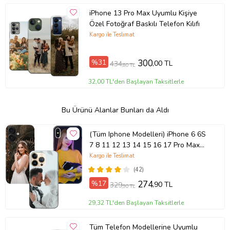
iPhone 13 Pro Max Uyumlu Kişiye
Özel Fotoğraf Baskılı Telefon Kılıfı
Kargo ile Teslimat
%31
300
,00 TL
434
,80 TL
32,00 TL'den Başlayan Taksitlerle
Bu Ürünü Alanlar Bunları da Aldı
(Tüm Iphone Modelleri) iPhone 6 6S
7 8 11 12 13 14 15 16 17 Pro Max
Plus Mini Kişiye Özel Resimli
Kargo ile Teslimat
Fotoğraflı Kılıf
(42)
%17
274
,90 TL
329
,90 TL
29,32 TL'den Başlayan Taksitlerle
Tüm Telefon Modellerine Uyumlu