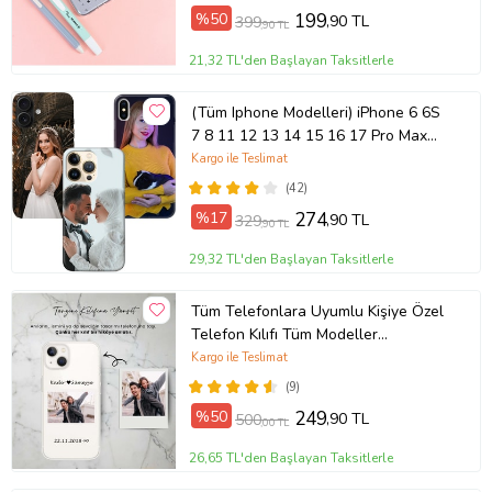
%50
199
,90 TL
399
,90 TL
21,32 TL'den Başlayan Taksitlerle
(Tüm Iphone Modelleri) iPhone 6 6S
7 8 11 12 13 14 15 16 17 Pro Max
Plus Mini Kişiye Özel Resimli
Kargo ile Teslimat
Fotoğraflı Kılıf
(42)
%17
274
,90 TL
329
,90 TL
29,32 TL'den Başlayan Taksitlerle
Tüm Telefonlara Uyumlu Kişiye Özel
Telefon Kılıfı Tüm Modeller
Açıklamada
Kargo ile Teslimat
(9)
%50
249
,90 TL
500
,00 TL
26,65 TL'den Başlayan Taksitlerle