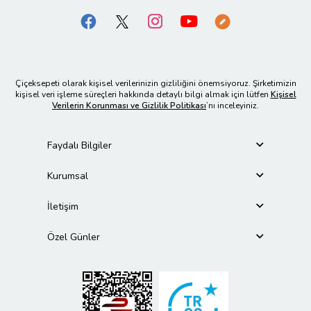
Çiçeksepeti olarak kişisel verilerinizin gizliliğini önemsiyoruz. Şirketimizin
kişisel veri işleme süreçleri hakkında detaylı bilgi almak için lütfen
Kişisel
Verilerin Korunması ve Gizlilik Politikası
’nı inceleyiniz.
Faydalı Bilgiler
Kurumsal
İletişim
Özel Günler