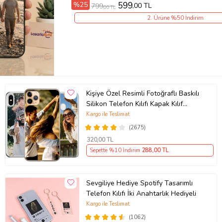
%25
599
,00 TL
799
,00 TL
2. Ürüne %50 İndirim
Kişiye Özel Resimli Fotoğraflı Baskılı
Silikon Telefon Kılıfı Kapak Kılıf
(Telefon Modelleri Açıklamada)
Kargo ile Teslimat
(2675)
320
,00 TL
Sepette %10 İndirim
288
,00 TL
Sevgiliye Hediye Spotify Tasarımlı
Telefon Kılıfı İki Anahtarlık Hediyeli
Kargo ile Teslimat
(1062)