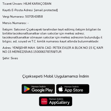
Ticaret Ünvanı: HİLMİ KARAÇOBAN
Kayıtlı E-Posta Adresi:
[email protected]
Vergi Numarası: 5070543858
Mersis Numarası: -
İletişim: Satıcının Çiçeksepeti tarafından teyit edilmiş iletişim bilgileri ile
birlikte tacir/esnaf/sanatkar olan satıcılar için merkez adresi;
tacir/esnaf/sanatkar olmayan satıcılar için merkez adresinin bulunduğu il
bilgisi, ad, soyad ve T.C. kimlik numarası kayıt altında bulunmaktadır.
Adres: YENİŞEHİR MAH. SAFA CAD. PETEK EVLER A BLOK NO:15 İÇ KAPI
NO:15 MERKEZ/SİVAS 1500063787/58/TUR
Şehir: Sivas
Çiçeksepeti Mobil Uygulamamızı İndirin