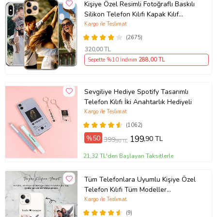
Kişiye Özel Resimli Fotoğraflı Baskılı
Silikon Telefon Kılıfı Kapak Kılıf
(Telefon Modelleri Açıklamada)
Kargo ile Teslimat
(2675)
320
,00 TL
Sepette %10 İndirim
288
,00 TL
Sevgiliye Hediye Spotify Tasarımlı
Telefon Kılıfı İki Anahtarlık Hediyeli
Kargo ile Teslimat
(1062)
%50
199
,90 TL
399
,90 TL
21,32 TL'den Başlayan Taksitlerle
Tüm Telefonlara Uyumlu Kişiye Özel
Telefon Kılıfı Tüm Modeller
Açıklamada
Kargo ile Teslimat
(9)