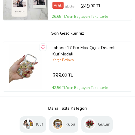
%50
249
,90 TL
500
,00 TL
26,65 TL'den Başlayan Taksitlerle
Son Gezdikleriniz
İphone 17 Pro Max Çiçek Desenli
Kılıf Modeli
Kargo Bedava
399
,00 TL
42,56 TL'den Başlayan Taksitlerle
Daha Fazla Kategori
Kılıf
Kupa
Güller