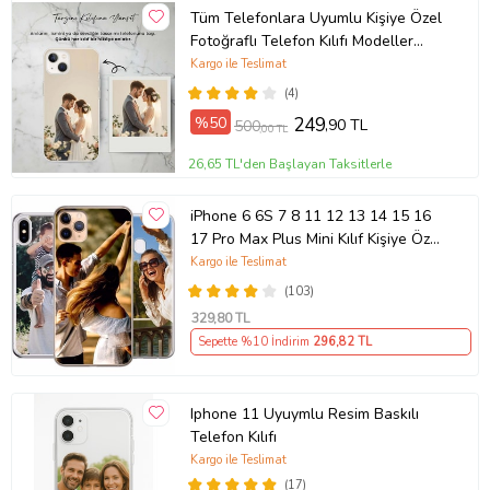
Tüm Telefonlara Uyumlu Kişiye Özel
Fotoğraflı Telefon Kılıfı Modeller
Açıklamada
Kargo ile Teslimat
(4)
%50
249
,90 TL
500
,00 TL
26,65 TL'den Başlayan Taksitlerle
iPhone 6 6S 7 8 11 12 13 14 15 16
17 Pro Max Plus Mini Kılıf Kişiye Özel
Resimli Fotoğraflı Silikon
Kargo ile Teslimat
(103)
329
,80 TL
Sepette %10 İndirim
296
,82 TL
Iphone 11 Uyuymlu Resim Baskılı
Telefon Kılıfı
Kargo ile Teslimat
(17)