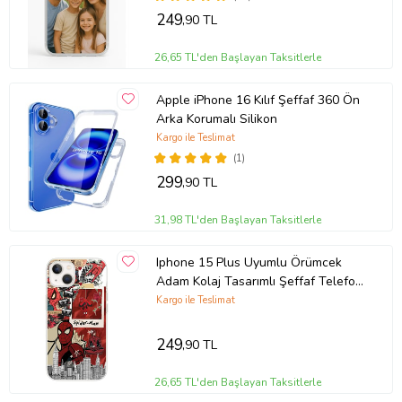
249
,90 TL
26,65 TL'den Başlayan Taksitlerle
Apple iPhone 16 Kılıf Şeffaf 360 Ön
Arka Korumalı Silikon
Kargo ile Teslimat
(1)
299
,90 TL
31,98 TL'den Başlayan Taksitlerle
Iphone 15 Plus Uyumlu Örümcek
Adam Kolaj Tasarımlı Şeffaf Telefon
Kılıfı
Kargo ile Teslimat
249
,90 TL
26,65 TL'den Başlayan Taksitlerle