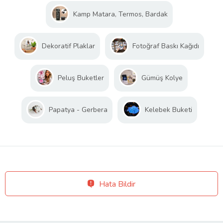
Kamp Matara, Termos, Bardak
Dekoratif Plaklar
Fotoğraf Baskı Kağıdı
Peluş Buketler
Gümüş Kolye
Papatya - Gerbera
Kelebek Buketi
Hata Bildir