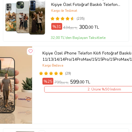
Kişiye Özel Fotoğraf Baskılı Telefon
Kılıfı
Kargo ile Teslimat
(235)
%31
300
,00 TL
434
,80 TL
32,00 TL'den Başlayan Taksitlerle
Kişiye Özel iPhone Telefon Kılıfı Fotoğraf Baskılı
11/13/14/14Pro/14ProMax/15/15Pro/15ProMax/1
Kargo Bedava
(29)
%25
599
,00 TL
799
,00 TL
2. Ürüne %50 İndirim