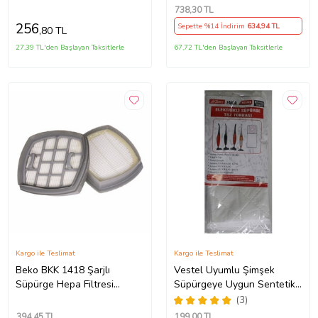
Teleskopik Borusu
738
,30 TL
256
Sepette %14 İndirim
634
,94 TL
,80 TL
27,39 TL'den Başlayan Taksitlerle
67,72 TL'den Başlayan Taksitlerle
Kargo ile Teslimat
Kargo ile Teslimat
Beko BKK 1418 Şarjlı
Vestel Uyumlu Şimşek
Süpürge Hepa Filtresi
Süpürgeye Uygun Sentetik
Uyumlu
Toz Torbası AYNI GÜN
(3)
ÜCRETSİZ KARGO
394
,45 TL
199
,00 TL