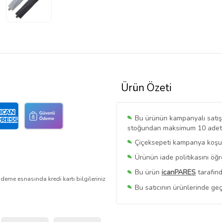
Ürün Özeti
Bu ürünün kampanyalı satışı 
stoğundan maksimum 10 adet sa
Çiçeksepeti kampanya koşull
Ürünün iade politikasını öğ
Bu ürün
icanPARES
tarafınd
deme esnasında kredi kartı bilgileriniz
Bu satıcının ürünlerinde geç
Bu Satıcının
Tüm Ürünlerini
Ürün sayfasında gördüğünüz f