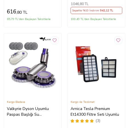
1046
,80 TL
616
Sepette %10 İndirim
942
,12 TL
,80 TL
65,79 TL'den Başlayan Taksitlerle
100,49 TL'den Başlayan Taksitlerle
Kargo Bedava
Kargo ile Teslimat
Valkyrie Dyson Uyumlu
Arnica Tesla Premium
Paspas Başlığı Su
Et14300 Filtre Seti Uyumlu
Püskürtmeli Mop Başlık
(3)
(V7/V8/V10/V11/V15) 6