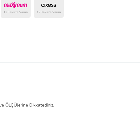
belirlenmektedir.
ve
ÖLÇÜ
lerine
Dikkat
ediniz.