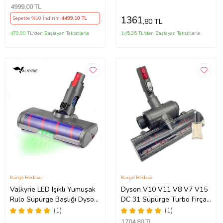
4999
,00 TL
1361
Sepette %10 İndirim
4499
,10 TL
,80 TL
479,90 TL'den Başlayan Taksitlerle
145,25 TL'den Başlayan Taksitlerle
Kargo Bedava
Kargo Bedava
Valkyrie LED Işıklı Yumuşak
Dyson V10 V11 V8 V7 V15
Rulo Süpürge Başlığı Dyson
DC 31 Süpürge Turbo Fırçalı
V7/V8/V10/V11/V15
Emici Başlığı
(1)
(1)
Uyumlu
1704
,80 TL