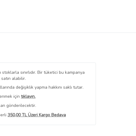
stoklarla sınırlıdır. Bir tüketici bu kampanya
tın alabilir.
arında değişiklik yapma hakkını saklı tutar.
renmek için
tıklayın.
an gönderilecektir.
erli
350,00 TL Üzeri Kargo Bedava
 Görüntüle
iyat bilgileri, satıcı tarafından