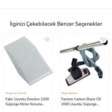
İlginizi Çekebilecek Benzer Seçenekler
Kargo ile Teslimat
Kargo Bedava
Fakir Uyumlu Emotion 2200
Fantom Carbon Black CB
Süpürge Motor Koruma
2000 Uyumlu Süpürge
Süngeri 5 li
Hortumu + Emici Başlık +