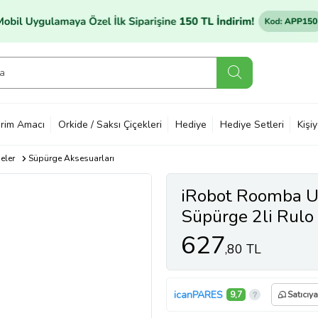
rim Amacı
Orkide / Saksı Çiçekleri
Hediye
Hediye Setleri
Kişi
eler
Süpürge Aksesuarları
iRobot Roomba 
Süpürge 2li Rulo 
627
,80 TL
icanPARES
9,7
Satıcıy