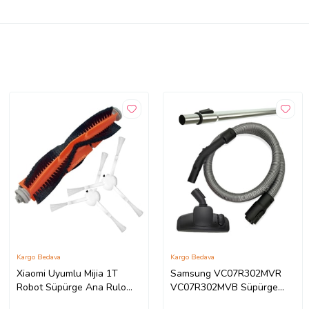
Kargo Bedava
Kargo Bedava
Xiaomi Uyumlu Mijia 1T
Samsung VC07R302MVR
Robot Süpürge Ana Rulo
VC07R302MVB Süpürge
Fırça Yan Fırça 2 Adet
Boru Emici Hortum Seti