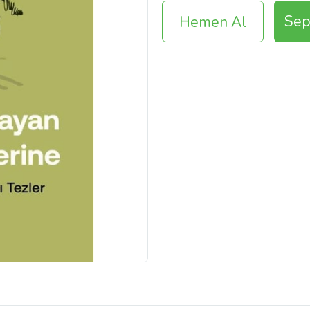
Sep
Hemen Al