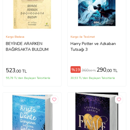
Kargo Bedava
Kargo ile Teslimat
BEYİNDE ARARKEN
Harry Potter ve Azkaban
BAĞIRSAKTA BULDUM
Tutsağı 3
290
523
%19
360
,00 TL
,00 TL
,00 TL
55,78 TL'den Başlayan Taksitlerle
30,93 TL'den Başlayan Taksitlerle