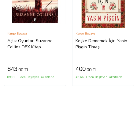
Kargo Bedava
Kargo Bedava
Açlık Oyunları Suzanne
Keşke Dememek İçin Yasin
Collins DEX Kitap
Pişgin Timaş
843
400
,00 TL
,00 TL
89,92 TL'den Başlayan Taksitlerle
42,66 TL'den Başlayan Taksitlerle