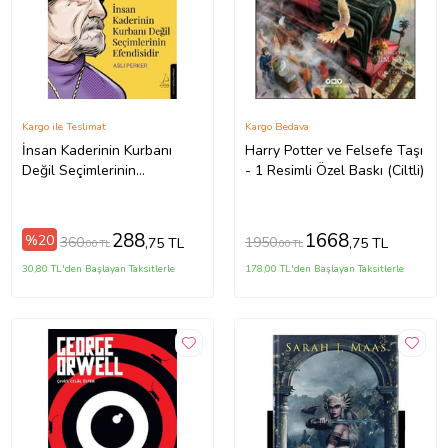
Kargo ile Teslimat
Kargo Bedava
İnsan Kaderinin Kurbanı
Harry Potter ve Felsefe Taşı
Değil Seçimlerinin
- 1 Resimli Özel Baskı (Ciltli)
Efendisidir – Irvin D. Yalom
288
1668
%20
360
1950
,75 TL
,75 TL
,00 TL
,00 TL
30,80 TL'den Başlayan Taksitlerle
178,00 TL'den Başlayan Taksitlerle