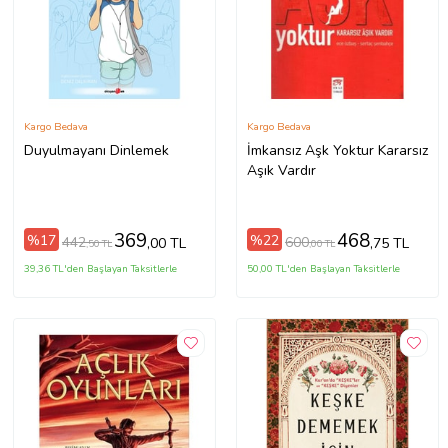
Kargo Bedava
Kargo Bedava
Duyulmayanı Dinlemek
İmkansız Aşk Yoktur Kararsız
Aşık Vardır
369
468
%17
%22
442
600
,00 TL
,75 TL
,50 TL
,00 TL
39,36 TL'den Başlayan Taksitlerle
50,00 TL'den Başlayan Taksitlerle