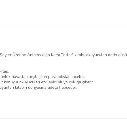
yler Üzerine Anlamsızlığa Karşı Tezler" kitabı, okuyucuları derin düşü
kitap.
günlük hayatta karşılaşılan paradoksları inceler.
bir konuyla okuyucuları etkileyici bir yolculuğa çıkarır.
okuyanları kitabın dünyasına adeta hapseder.