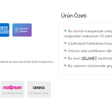
Ürün Özeti
Bu ürünün kampanyalı satışı 
stoğundan maksimum 10 adet sa
Çiçeksepeti kampanya koşull
Ürünün iade politikasını öğ
Bu ürün
SELAMET
tarafında
deme esnasında kredi kartı bilgileriniz
Bu satıcının ürünlerinde geç
Bu Satıcının
Tüm Ürünlerini
Ürün sayfasında gördüğünüz f
belirlenmektedir.