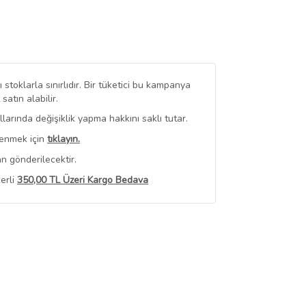
stoklarla sınırlıdır. Bir tüketici bu kampanya
tın alabilir.
arında değişiklik yapma hakkını saklı tutar.
renmek için
tıklayın.
n gönderilecektir.
erli
350,00 TL Üzeri Kargo Bedava
 Görüntüle
iyat bilgileri, satıcı tarafından