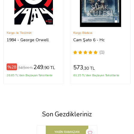
Kargo ile Teslimat
Kargo Bedava
1984 - George Orwell
Cam Şato 6 - Hc
(1)
249
573
%28
349
,90 TL
,30 TL
,00 TL
26,65 TL'den Başlayan Taksitlerle
61,15 TL'den Başlayan Taksitlerle
Son Gezdikleriniz