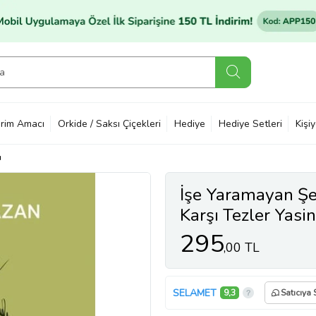
rim Amacı
Orkide / Saksı Çiçekleri
Hediye
Hediye Setleri
Kişi
ı
İşe Yaramayan Şe
Karşı Tezler Yas
295
,00 TL
SELAMET
9,3
Satıcıya 