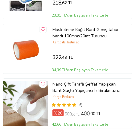
218
,62 TL
23,31 TL'den Başlayan Taksitlerle
Maskeleme Kağıt Bant Geniş taban
bandı 100mmx20mt Turuncu
Kargo ile Teslimat
322
,49 TL
34,39 TL'den Başlayan Taksitlerle
Nano Çift Taraflı Şeffaf Yapışkan
Bant Güçlü Yapıştırıcı İz Bırakmaz iz
bırakmayan Yapıştırıcı Bant
Kargo Bedava
(6)
%20
400
,00 TL
500
,00 TL
42,66 TL'den Başlayan Taksitlerle