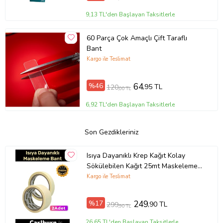
9,13 TL'den Başlayan Taksitlerle
60 Parça Çok Amaçlı Çift Taraflı
Bant
Kargo ile Teslimat
%46
64
,95 TL
120
,00 TL
6,92 TL'den Başlayan Taksitlerle
Son Gezdikleriniz
Isıya Dayanıklı Krep Kağıt Kolay
Sökülebilen Kağıt 25mt Maskeleme
Boya Badana Bandı - 2 Adet
Kargo ile Teslimat
%17
249
,90 TL
299
,90 TL
26,65 TL'den Başlayan Taksitlerle