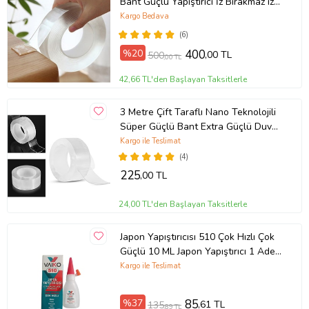
Bant Güçlü Yapıştırıcı İz Bırakmaz iz
bırakmayan Yapıştırıcı Bant
Kargo Bedava
(6)
%20
400
,00 TL
500
,00 TL
42,66 TL'den Başlayan Taksitlerle
3 Metre Çift Taraflı Nano Teknolojili
Süper Güçlü Bant Extra Güçlü Duvar
Çerçeve Taşıyıcı 3 METRE NANO
Kargo ile Teslimat
(4)
225
,00 TL
24,00 TL'den Başlayan Taksitlerle
Japon Yapıştırıcısı 510 Çok Hızlı Çok
Güçlü 10 ML Japon Yapıştırıcı 1 Adet
(Şeffaf)
Kargo ile Teslimat
%37
85
,61 TL
135
,89 TL