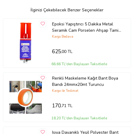
İlginizi Çekebilecek Benzer Seçenekler
Epoksi Yapıştırıcı 5 Dakika Metal
Seramik Cam Porselen Ahşap Tamir
& Dolgu 25gr
Kargo Bedava
625
,00 TL
66,66 TL'den Başlayan Taksitlerle
Renkli Maskeleme Kağıt Bant Boya
Bandı 24mmx20mt Turuncu
Kargo ile Teslimat
170
,71 TL
18,20 TL'den Başlayan Taksitlerle
Isıya Dayanıklı Yeşil Polyester Bant