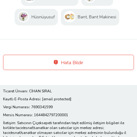
Hüsnüyusuf
Bant, Bant Makinesi
Hata Bildir
Ticaret Ünvanı: CİHAN SIRAL
Kayıtlı E-Posta Adresi:
[email protected]
Vergi Numarası: 7690341599
Mersis Numarası: 1644842797200001
İletişim: Satıcının Çiçeksepeti tarafından teyit edilmiş iletişim bilgileri ile
birlikte tacir/esnaf/sanatkar olan satıcılar için merkez adresi;
tacir/esnaf/sanatkar olmayan satıcılar için merkez adresinin bulunduğu il