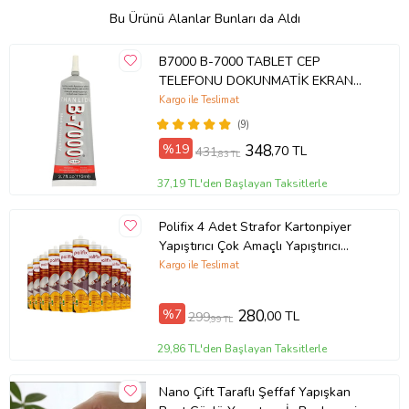
Bu Ürünü Alanlar Bunları da Aldı
B7000 B-7000 TABLET CEP
TELEFONU DOKUNMATİK EKRAN
YAPIŞTIRICI 110ML
Kargo ile Teslimat
(9)
%19
348
,70 TL
431
,83 TL
37,19 TL'den Başlayan Taksitlerle
Polifix 4 Adet Strafor Kartonpiyer
Yapıştırıcı Çok Amaçlı Yapıştırıcı
450gr
Kargo ile Teslimat
%7
280
,00 TL
299
,99 TL
29,86 TL'den Başlayan Taksitlerle
Nano Çift Taraflı Şeffaf Yapışkan