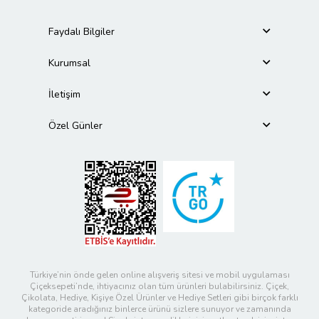
Faydalı Bilgiler
Kurumsal
İletişim
Özel Günler
Türkiye’nin önde gelen online alışveriş sitesi ve mobil uygulaması
Çiçeksepeti’nde, ihtiyacınız olan tüm ürünleri bulabilirsiniz. Çiçek,
Çikolata, Hediye, Kişiye Özel Ürünler ve Hediye Setleri gibi birçok farklı
kategoride aradığınız binlerce ürünü sizlere sunuyor ve zamanında