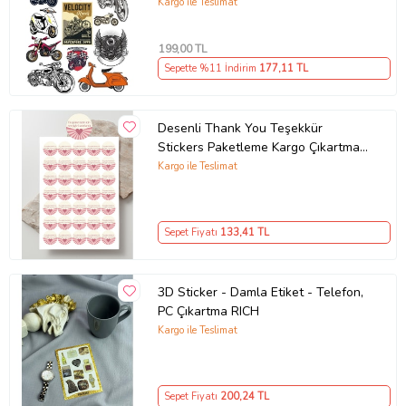
Laptop Sticker
Kargo ile Teslimat
199
,00 TL
Sepette %11 İndirim
177
,11 TL
Desenli Thank You Teşekkür
Stickers Paketleme Kargo Çıkartma
PYTKSTK110
Kargo ile Teslimat
Sepet Fiyatı
133
,41 TL
3D Sticker - Damla Etiket - Telefon,
PC Çıkartma RICH
Kargo ile Teslimat
Sepet Fiyatı
200
,24 TL