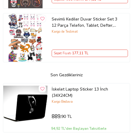
Sevimli Kediler Duvar Sticker Set 3
12 Parça Telefon, Tablet, Defter,
Laptop Sticker
Kargo ile Teslimat
Sepet Fiyatı
177
,11 TL
Son Gezdikleriniz
İskelet Laptop Sticker 13 İnch
(34X24CM)
Kargo Bedava
889
,90 TL
94,92 TL'den Başlayan Taksitlerle