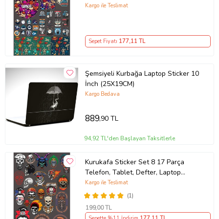
Sticker
Kargo ile Teslimat
Sepet Fiyatı
177
,11 TL
Şemsiyeli Kurbağa Laptop Sticker 10
İnch (25X19CM)
Kargo Bedava
889
,90 TL
94,92 TL'den Başlayan Taksitlerle
Kurukafa Sticker Set 8 17 Parça
Telefon, Tablet, Defter, Laptop
Sticker
Kargo ile Teslimat
(1)
199
,00 TL
Sepette %11 İndirim
177
,11 TL