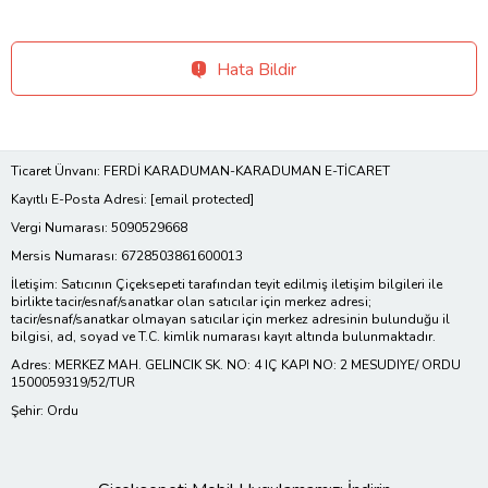
Hata Bildir
Ticaret Ünvanı: FERDİ KARADUMAN-KARADUMAN E-TİCARET
Kayıtlı E-Posta Adresi:
[email protected]
Vergi Numarası: 5090529668
Mersis Numarası: 6728503861600013
İletişim: Satıcının Çiçeksepeti tarafından teyit edilmiş iletişim bilgileri ile
birlikte tacir/esnaf/sanatkar olan satıcılar için merkez adresi;
tacir/esnaf/sanatkar olmayan satıcılar için merkez adresinin bulunduğu il
bilgisi, ad, soyad ve T.C. kimlik numarası kayıt altında bulunmaktadır.
Adres: MERKEZ MAH. GELINCIK SK. NO: 4 IÇ KAPI NO: 2 MESUDIYE/ ORDU
1500059319/52/TUR
Şehir: Ordu