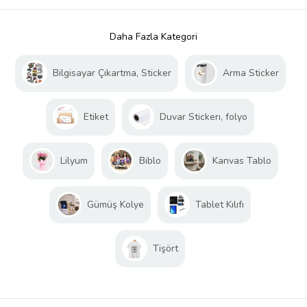
Daha Fazla Kategori
Bilgisayar Çıkartma, Sticker
Arma Sticker
Etiket
Duvar Stickerı, folyo
Lilyum
Biblo
Kanvas Tablo
Gümüş Kolye
Tablet Kılıfı
Tişört