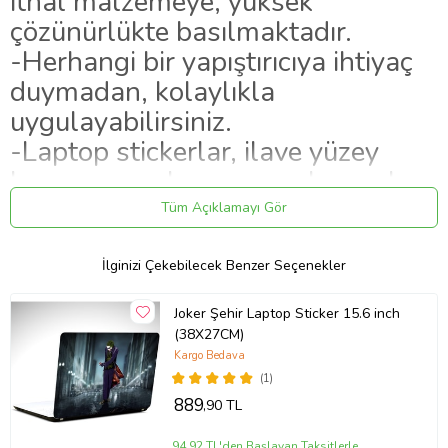
ithal malzemeye, yüksek
çözünürlükte basılmaktadır.
-Herhangi bir yapıştırıcıya ihtiyaç
duymadan, kolaylıkla
uygulayabilirsiniz.
-Laptop stickerlar, ilave yüzey
koruyucu malzeme uygulanarak
hazırlanmaktadır.
Tüm Açıklamayı Gör
-Stickerların tutunurluğu yüksektir,
ayrılma yapmaz, iz bırakmaz.
İlginizi Çekebilecek Benzer Seçenekler
-Ürünlerimiz, kargoda hasar
Joker Şehir Laptop Sticker 15.6 inch
almayacak şekilde paketlenip,
(38X27CM)
teslim edilmektedir.
Kargo Bedava
(1)
889
,90 TL
Ürün Kodu:
kcm8196386
94,92 TL'den Başlayan Taksitlerle