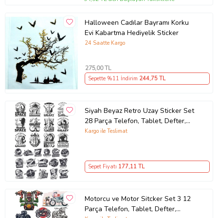
Halloween Cadılar Bayramı Korku
Evi Kabartma Hediyelik Sticker
24 Saatte Kargo
275
,00 TL
Sepette %11 İndirim
244
,75 TL
Siyah Beyaz Retro Uzay Sticker Set
28 Parça Telefon, Tablet, Defter,
Laptop Sticker
Kargo ile Teslimat
Sepet Fiyatı
177
,11 TL
Motorcu ve Motor Sitcker Set 3 12
Parça Telefon, Tablet, Defter,