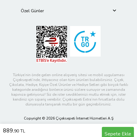
Özel Günler
Türkiye’nin önde gelen online alışveriş sitesi ve mobil uygulaması
Çiçeksepeti’nde, ihtiyacınız olan tüm ürünleri bulabilirsiniz. Çiçek,
Çikolata, Hediye, Kişiye Özel Ürünler ve Hediye Setleri gibi birçok farklı
kategoride aradığınız binlerce ürünü sizlere sunuyor ve zamanında
kapınıza getiriyoruz! Siz de ister sevdiklerinizi mutlu etmek için, ister
kendiniz için sipariş verebilir; Çiçeksepeti Extra’nın fırsatlarla dolu
dünyasıyla tanışarak mutlu bir gün geçirebilirsiniz.
Copyright © 2026 Çiçeksepeti İnternet Hizmetleri A.Ş
889
,90 TL
Sepete Ekle