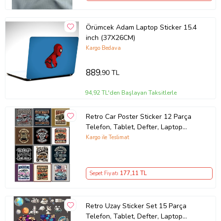
Örümcek Adam Laptop Sticker 15.4
inch (37X26CM)
Kargo Bedava
889
,90 TL
94,92 TL'den Başlayan Taksitlerle
Retro Car Poster Sticker 12 Parça
Telefon, Tablet, Defter, Laptop
Sticker
Kargo ile Teslimat
Sepet Fiyatı
177
,11 TL
Retro Uzay Sticker Set 15 Parça
Telefon, Tablet, Defter, Laptop