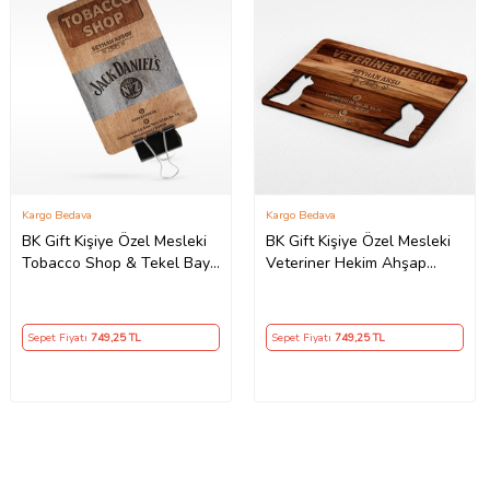
Kargo Bedava
Kargo Bedava
BK Gift Kişiye Özel Mesleki
BK Gift Kişiye Özel Mesleki
Tobacco Shop & Tekel Bayi
Veteriner Hekim Ahşap
Ahşap Kartvizit (Model 1-2)
Kartvizit (Model 1-3) 50
50 ADET
ADET
Sepet Fiyatı
749
,25 TL
Sepet Fiyatı
749
,25 TL