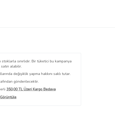
stoklarla sınırlıdır. Bir tüketici bu kampanya
tın alabilir.
arında değişiklik yapma hakkını saklı tutar.
afından gönderilecektir.
erli
350,00 TL Üzeri Kargo Bedava
 Görüntüle
iyat bilgileri, satıcı tarafından