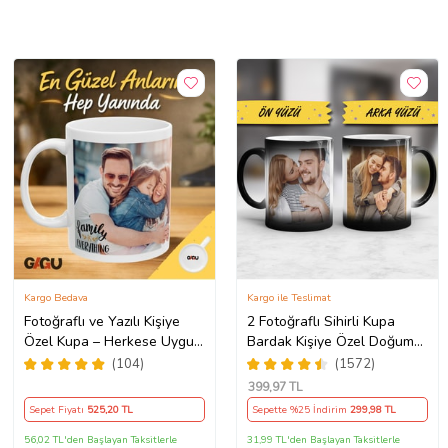
Kargo Bedava
Kargo ile Teslimat
Fotoğraflı ve Yazılı Kişiye
2 Fotoğraflı Sihirli Kupa
Özel Kupa – Herkese Uygun
Bardak Kişiye Özel Doğum
Anlamlı Hediye Porselen
Günü Hediyesi Sevgiliye
(104)
(1572)
Baskılı Kupa (Beyaz)
Hediye Anneye Babaya
399
,97 TL
Ablaya Abiye Kız Erkek
Sepet Fiyatı
525
,20 TL
Sepette %25 İndirim
299
,98 TL
Kardeşe Arkadaşa Resimli
Günü Yıl Dönümü Hediyesi
56,02 TL'den Başlayan Taksitlerle
31,99 TL'den Başlayan Taksitlerle