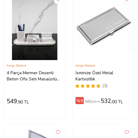
Kargo Bedava
Kargo Bedava
4 Parça Mermer Desenli
İsminize Özel Metal
Beton Ofis Seti Masaüstü
Kartvizitlik
Kalemlik Kartvizitlik Notluk
(3)
532
549
%9
582
,00 TL
,90 TL
,00 TL