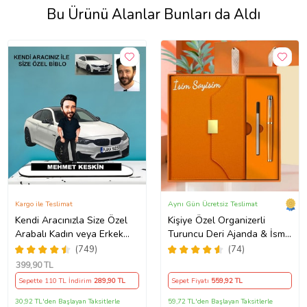
Bu Ürünü Alanlar Bunları da Aldı
Kargo ile Teslimat
Aynı Gün Ücretsiz Teslimat
Kendi Aracınızla Size Özel
Kişiye Özel Organizerli
Arabalı Kadın veya Erkek
Turuncu Deri Ajanda & İsme
Tasarımlı Karikatür Biblo ,
Özel Kalem Premium Hediye
(749)
(74)
Babalar Günü Hediyesi,
Seti
399
,90 TL
Erkeğe Hediye, Rent A Car
Sepette 110 TL İndirim
289
,90 TL
Sepet Fiyatı
559
,92 TL
Hediyesi
30,92 TL'den Başlayan Taksitlerle
59,72 TL'den Başlayan Taksitlerle