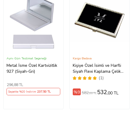
Aynı Gün Teslimat Seçeneği
Kargo Bedava
Metal İsme Özel Kartvizitlik
Kişiye Özel İsimli ve Harfli
927 (Siyah-Gri)
Siyah Flexi Kaplama Çelik
Kartvizitlik
(1)
296
,88 TL
532
%9
Sepette %20 İndirim
237
,50 TL
582
,00 TL
,00 TL