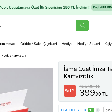
rim Amacı
Orkide / Saksı Çiçekleri
Hediye
Hediye Setleri
Kişi
Hediye Kartvizitlik
İsme Özel İmza T
Kartvizitlik
459,88 TL
399
%13
,90 TL
DSG HEDİYELİK
9,8
S