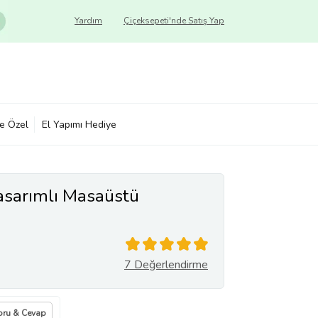
Yardım
Çiçeksepeti'nde Satış Yap
ye Özel
El Yapımı Hediye
asarımlı Masaüstü
7 Değerlendirme
oru & Cevap