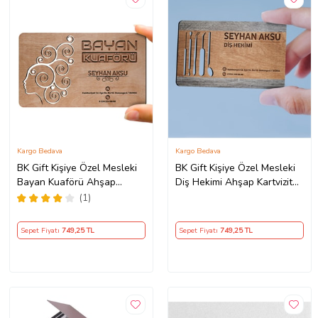
Kargo Bedava
Kargo Bedava
BK Gift Kişiye Özel Mesleki
BK Gift Kişiye Özel Mesleki
Bayan Kuaförü Ahşap
Diş Hekimi Ahşap Kartvizit
Kartvizit (Model 1-5) 50
(Model 2) 50 ADET
(1)
ADET
Sepet Fiyatı
749
,25 TL
Sepet Fiyatı
749
,25 TL