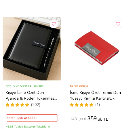
Aynı Gün Ücretsiz Teslimat
Kargo Bedava
Kişiye İsme Özel Deri
İsme Kişiye Özel Termo Deri
Ajanda & Roller Tükenmez
Yüzeyli Kırmızı Kartvizitlik
Kalem Premium Kutulu Ofis
(202)
(1)
İş Hediyesi
359
Sepet Fiyatı
455
,92 TL
1431
,88 TL
,38 TL
48,63 TL'den Başlayan Taksitlerle