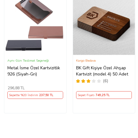
Aynı Gün Teslimat Seçeneği
Kargo Bedava
Metal İsme Özel Kartvizitlik
BK Gift Kişiye Özel Ahşap
926 (Siyah-Gri)
Kartvizit (model 4) 50 Adet
(6)
296
,88 TL
Sepette %20 İndirim
237
,50 TL
Sepet Fiyatı
749
,25 TL