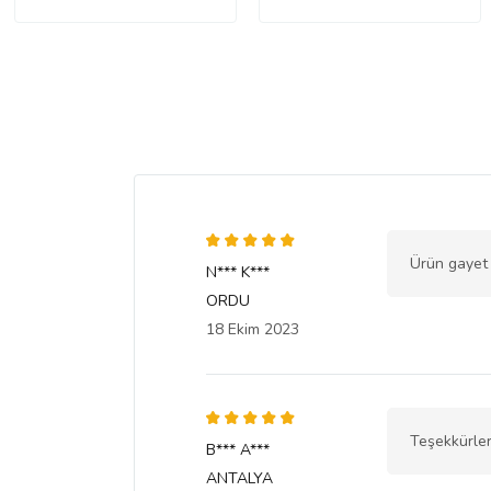
Ürün gayet 
N*** K***
ORDU
18 Ekim 2023
Teşekkürle
B*** A***
ANTALYA