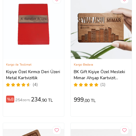
Kargo ile Teslimat
Kargo Bedava
Kişiye Özel Kırmızı Deri Üzeri
BK Gift Kişiye Özel Mesleki
Metal Kartvizitlik
Mimar Ahşap Kartvizit
(Model 3) 50 ADET
(4)
(1)
234
999
%8
254
,90 TL
,00 TL
,90 TL