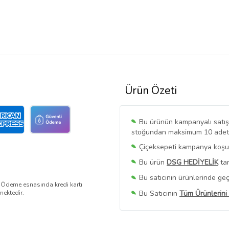
Ürün Özeti
Bu ürünün kampanyalı satışı 
stoğundan maksimum 10 adet sa
Çiçeksepeti kampanya koşull
Bu ürün
DSG HEDİYELİK
tar
Bu satıcının ürünlerinde geç
. Ödeme esnasında kredi kartı
Bu Satıcının
Tüm Ürünlerini
mektedir.
Ürün sayfasında gördüğünüz f
belirlenmektedir.