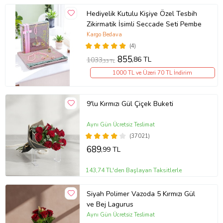
Hediyelik Kutulu Kişiye Özel Tesbih
Zikirmatik İsimli Seccade Seti Pembe
Kargo Bedava
(4)
855
,86 TL
1033
,33 TL
1000 TL ve Üzeri 70 TL İndirim
9'lu Kırmızı Gül Çiçek Buketi
Aynı Gün Ücretsiz Teslimat
(37021)
689
,99 TL
143,74 TL'den Başlayan Taksitlerle
Siyah Polimer Vazoda 5 Kırmızı Gül
ve Bej Lagurus
Aynı Gün Ücretsiz Teslimat