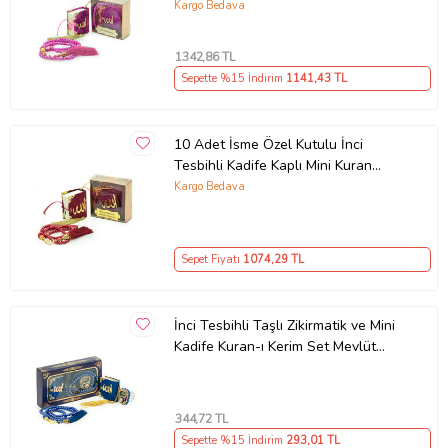
Mevlüt Hediyesi Fuşya
Kargo Bedava
1342
,86 TL
Sepette %15 İndirim
1141
,43 TL
10 Adet İsme Özel Kutulu İnci
Tesbihli Kadife Kaplı Mini Kuran
Mevlüt Hediyesi Kırmızı
Kargo Bedava
Sepet Fiyatı
1074
,29 TL
İnci Tesbihli Taşlı Zikirmatik ve Mini
Kadife Kuran-ı Kerim Set Mevlüt
Hediyesi - Lacivert
344
,72 TL
Sepette %15 İndirim
293
,01 TL