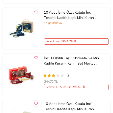
10 Adet İsme Özel Kutulu İnci
Tesbihli Kadife Kaplı Mini Kuran
Mevlüt Hediyesi Lacivert
Kargo Bedava
Sepet Fiyatı
1074
,29 TL
İnci Tesbihli Taşlı Zikirmatik ve Mini
Kadife Kuran-ı Kerim Set Mevlüt
Hediyesi - Kırmızı
(1)
344
,72 TL
Sepette %15 İndirim
293
,01 TL
10 Adet İsme Özel Kutulu İnci
Tesbihli Kadife Kaplı Mini Kuran