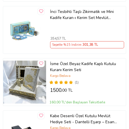
İnci Tesbihli Taşlı Zikirmatik ve Mini
Kadife Kuran-ı Kerim Set Mevlüt
Hediyesi - Mavi
354
,57 TL
Sepette %15 İndirim
301
,38 TL
İsme Özel Beyaz Kadife Kaplı Kutulu
Kuranı Kerim Seti
Kargo Bedava
(1)
1500
,00 TL
160,00 TL'den Başlayan Taksitlerle
Kabe Desenli Özel Kutulu Mevlüt
Hediye Seti - Dantelli Eşarp – Esans
- İnci Tesbih - Kadife Kaplı Yasin
Kargo Bedava