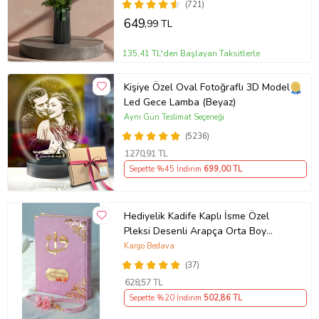
(721)
649
,99 TL
135,41 TL'den Başlayan Taksitlerle
Kişiye Özel Oval Fotoğraflı 3D Model
Led Gece Lamba (Beyaz)
Aynı Gün Teslimat Seçeneği
(5236)
1270
,91 TL
Sepette %45 İndirim
699
,00 TL
Hediyelik Kadife Kaplı İsme Özel
Pleksi Desenli Arapça Orta Boy
Kuranı Kerim Pembe
Kargo Bedava
(37)
628
,57 TL
Sepette %20 İndirim
502
,86 TL