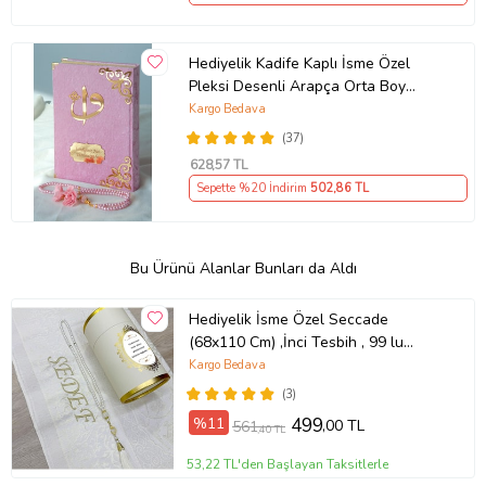
Hediyelik Kadife Kaplı İsme Özel
Pleksi Desenli Arapça Orta Boy
Kuranı Kerim Pembe
Kargo Bedava
(37)
628
,57 TL
Sepette %20 İndirim
502
,86 TL
Bu Ürünü Alanlar Bunları da Aldı
Hediyelik İsme Özel Seccade
(68x110 Cm) ,İnci Tesbih , 99 lu
Tesbih, Silindir Seti - Krem
Kargo Bedava
(3)
%11
499
,00 TL
561
,40 TL
53,22 TL'den Başlayan Taksitlerle