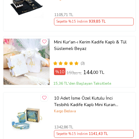
Kitabı - Siyah
1105
,71 TL
Sepette %15 İndirim
939
,85 TL
Mini Kur'an-ı Kerim Kadife Kaplı & Tül
Süslemeli Beyaz
(3)
%10
144
,00 TL
159
,60 TL
15,36 TL'den Başlayan Taksitlerle
10 Adet İsme Özel Kutulu İnci
Tesbihli Kadife Kaplı Mini Kuran
Mevlüt Hediyesi Mavi
Kargo Bedava
1342
,86 TL
Sepette %15 İndirim
1141
,43 TL