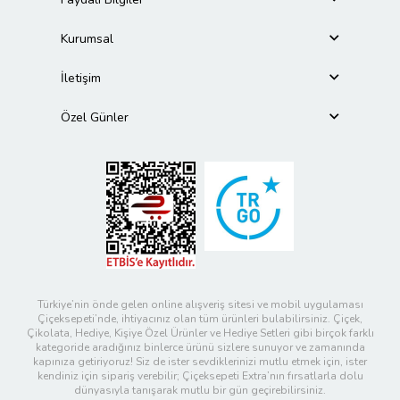
Kurumsal
İletişim
Özel Günler
Türkiye’nin önde gelen online alışveriş sitesi ve mobil uygulaması
Çiçeksepeti’nde, ihtiyacınız olan tüm ürünleri bulabilirsiniz. Çiçek,
Çikolata, Hediye, Kişiye Özel Ürünler ve Hediye Setleri gibi birçok farklı
kategoride aradığınız binlerce ürünü sizlere sunuyor ve zamanında
kapınıza getiriyoruz! Siz de ister sevdiklerinizi mutlu etmek için, ister
kendiniz için sipariş verebilir; Çiçeksepeti Extra’nın fırsatlarla dolu
dünyasıyla tanışarak mutlu bir gün geçirebilirsiniz.