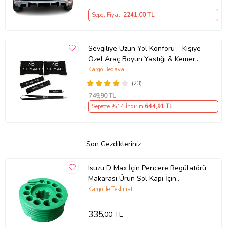
Sepet Fiyatı
2241
,00 TL
Sevgiliye Uzun Yol Konforu – Kişiye
Özel Araç Boyun Yastığı & Kemer
Pedi Hediye Seti
Kargo Bedava
(23)
749
,90 TL
Sepette %14 İndirim
644
,91 TL
Son Gezdikleriniz
Isuzu D Max İçin Pencere Regülatörü
Makarası Ürün Sol Kapı İçin
Uygundur
Kargo ile Teslimat
335
,00 TL