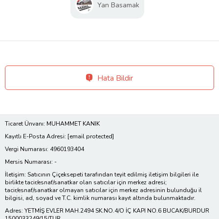
Yan Basamak
Hata Bildir
Ticaret Ünvanı: MUHAMMET KANIK
Kayıtlı E-Posta Adresi:
[email protected]
Vergi Numarası: 4960193404
Mersis Numarası: -
İletişim: Satıcının Çiçeksepeti tarafından teyit edilmiş iletişim bilgileri ile
birlikte tacir/esnaf/sanatkar olan satıcılar için merkez adresi;
tacir/esnaf/sanatkar olmayan satıcılar için merkez adresinin bulunduğu il
bilgisi, ad, soyad ve T.C. kimlik numarası kayıt altında bulunmaktadır.
Adres: YETMİŞ EVLER MAH.2494 SK.NO.4/O İÇ KAPI NO.6 BUCAK/BURDUR
1500033249/15/TUR