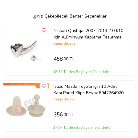
İlginizi Çekebilecek Benzer Seçenekler
Nissan Qashqai 2007-2013 J10 JJ10
İçin Alüminyum Kaplama Paslanmaz
İç Sol Kapı Kolu
Kargo Bedava
458
,00 TL
48,85 TL'den Başlayan Taksitlerle
Isuzu Mazda Toyota için 10 Adet
Kapı Panel Klips Beyaz 8942264920
Kargo Bedava
356
,00 TL
37,97 TL'den Başlayan Taksitlerle