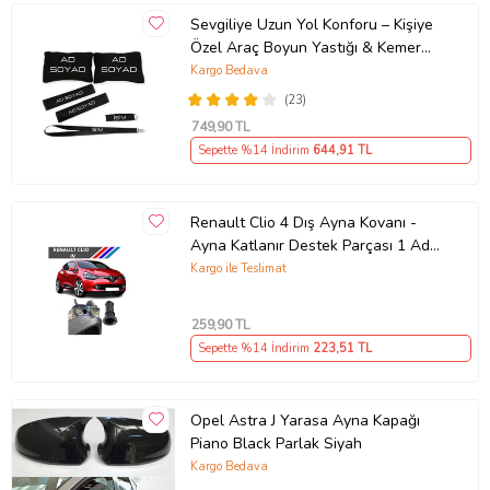
Sevgiliye Uzun Yol Konforu – Kişiye
Özel Araç Boyun Yastığı & Kemer
Pedi Hediye Seti
Kargo Bedava
(23)
749
,90 TL
Sepette %14 İndirim
644
,91 TL
Renault Clio 4 Dış Ayna Kovanı -
Ayna Katlanır Destek Parçası 1 Adet
490307706 M3625
Kargo ile Teslimat
259
,90 TL
Sepette %14 İndirim
223
,51 TL
Opel Astra J Yarasa Ayna Kapağı
Piano Black Parlak Siyah
Kargo Bedava