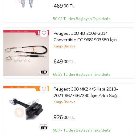
469
,00 TL
50,02 TL'den Başlayan Taksitlerle
Peugeot 308 4B 2009-2014
Convertible CC 9681903380 İçin
Elektrikli Arka Sol Cam Kriko Tamir
Kargo Bedava
Seti
649
,00 TL
69,22 TL'den Başlayan Taksitlerle
Peugeot 308 MK2 4/5 Kapı 2013-
2021 9677467280 İçin Arka Sağ
veya Sol Kapı Gergi Yayı
Kargo Bedava
926
,00 TL
98,77 TL'den Başlayan Taksitlerle