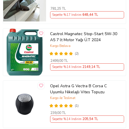
781
,25 TL
Sepette %17 İndirim
648
,44 TL
Castrol Magnatec Stop-Start 5W-30
A5 7 lt Motor Yağı Ü.T 2024
Kargo Bedava
(2)
2499
,00 TL
Sepette %14 İndirim
2149
,14 TL
Opel Astra G Vectra B Corsa C
Uyumlu Nikelajlı Vites Topuzu
Kargo ile Teslimat
(1)
239
,00 TL
Sepette %14 İndirim
205
,54 TL