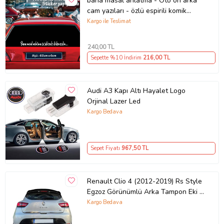
bana masal anlatma - Oto ön arka
cam yazıları - özlü espirili komik
türkçe koyan sözler
Kargo ile Teslimat
240
,00 TL
Sepette %10 İndirim
216
,00 TL
Audi A3 Kapı Altı Hayalet Logo
Orjinal Lazer Led
Kargo Bedava
Sepet Fiyatı
967
,50 TL
Renault Clio 4 (2012-2019) Rs Style
Egzoz Görünümlü Arka Tampon Eki -
Difüzör (Plastik)
Kargo Bedava