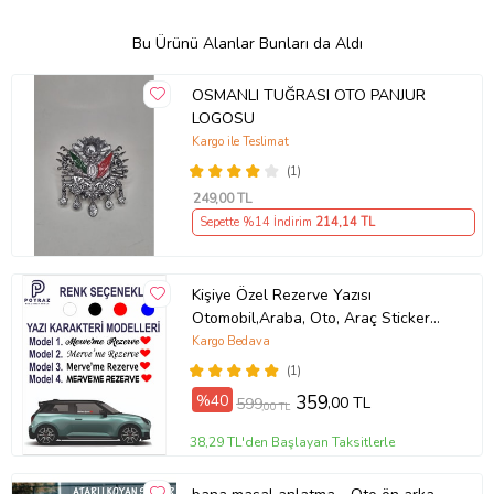
Bu Ürünü Alanlar Bunları da Aldı
OSMANLI TUĞRASI OTO PANJUR
LOGOSU
Kargo ile Teslimat
(1)
249
,00 TL
Sepette %14 İndirim
214
,14 TL
Kişiye Özel Rezerve Yazısı
Otomobil,Araba, Oto, Araç Sticker
(Parlak Beyaz)
Kargo Bedava
(1)
%40
359
,00 TL
599
,00 TL
38,29 TL'den Başlayan Taksitlerle