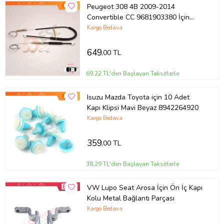
Peugeot 308 4B 2009-2014
Convertible CC 9681903380 İçin
Elektrikli Arka Sol Cam Kriko Tamir
Kargo Bedava
Seti
649
,00 TL
69,22 TL'den Başlayan Taksitlerle
Isuzu Mazda Toyota için 10 Adet
Kapı Klipsi Mavi Beyaz 8942264920
Kargo Bedava
359
,00 TL
38,29 TL'den Başlayan Taksitlerle
VW Lupo Seat Arosa İçin Ön İç Kapı
Kolu Metal Bağlantı Parçası
Kargo Bedava