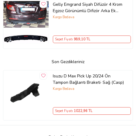
Gelly Emgrand Siyah Difüzör 4 Krom
Egzoz Görünümlü Difizör Arka Ek
Body Kit
Kargo Bedava
Sepet Fiyatı
989
,10 TL
Son Gezdikleriniz
Isuzu D Max Pick Up 20/24 Ön
Tampon Bağlantı Braketi· Sağ (Casp)
Kargo Bedava
Sepet Fiyatı
1022
,96 TL