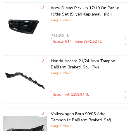
Isuzu D Max Pick Up 17/19 Ön Panjur
I·ç/dış Set (Si·yah Kaplamalı) (Fpı)
Kargo Bedava
4118
,05 TL
Sepette %14 İndirim
3541
,52 TL
Honda Accord 21/24 Arka Tampon
Bağlantı Braketi· Sol (Tw)
Kargo Bedava
Sepet Fiyatı
1159
,97 TL
Volkswagen Bora 99/05 Arka
Tampon I·ç Bağlantı Braketi· Sağ
(Yan Kulağa Takılan) (Bfn)
Kargo Bedava