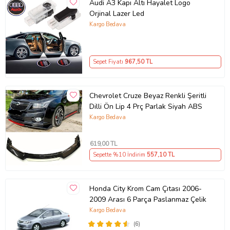
Audi A3 Kapı Altı Hayalet Logo
Orjinal Lazer Led
Kargo Bedava
Sepet Fiyatı
967
,50 TL
Chevrolet Cruze Beyaz Renkli Şeritli
Dilli Ön Lip 4 Prç Parlak Siyah ABS
Kargo Bedava
619
,00 TL
Sepette %10 İndirim
557
,10 TL
Honda City Krom Cam Çıtası 2006-
2009 Arası 6 Parça Paslanmaz Çelik
Kargo Bedava
(6)