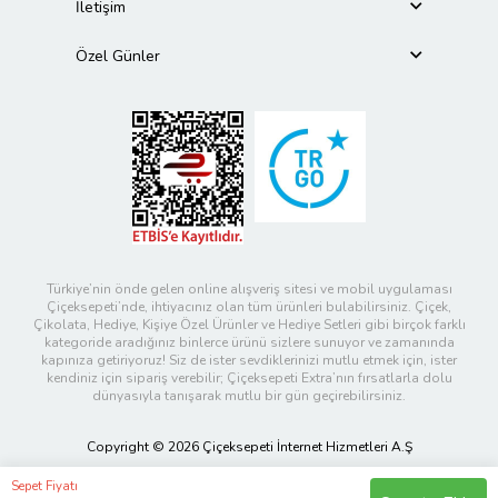
İletişim
Özel Günler
Türkiye’nin önde gelen online alışveriş sitesi ve mobil uygulaması
Çiçeksepeti’nde, ihtiyacınız olan tüm ürünleri bulabilirsiniz. Çiçek,
Çikolata, Hediye, Kişiye Özel Ürünler ve Hediye Setleri gibi birçok farklı
kategoride aradığınız binlerce ürünü sizlere sunuyor ve zamanında
kapınıza getiriyoruz! Siz de ister sevdiklerinizi mutlu etmek için, ister
kendiniz için sipariş verebilir; Çiçeksepeti Extra’nın fırsatlarla dolu
dünyasıyla tanışarak mutlu bir gün geçirebilirsiniz.
Copyright © 2026 Çiçeksepeti İnternet Hizmetleri A.Ş
Sepet Fiyatı