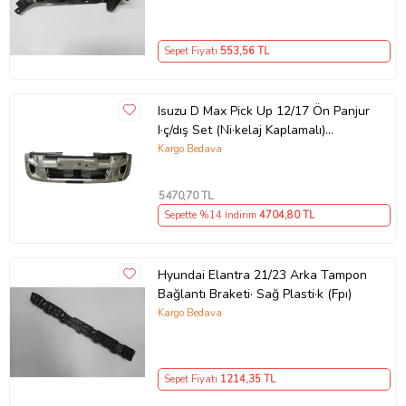
Sepet Fiyatı
553
,56 TL
Isuzu D Max Pick Up 12/17 Ön Panjur
I·ç/dış Set (Ni·kelaj Kaplamalı)
(4x4/4x2) (My)
Kargo Bedava
5470
,70 TL
Sepette %14 İndirim
4704
,80 TL
Hyundai Elantra 21/23 Arka Tampon
Bağlantı Braketi· Sağ Plasti·k (Fpı)
Kargo Bedava
Sepet Fiyatı
1214
,35 TL