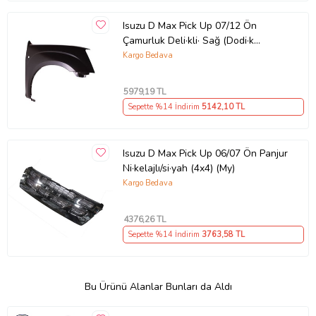
Isuzu D Max Pick Up 07/12 Ön
Çamurluk Deli·kli· Sağ (Dodi·k
Deli·ksi·z)(4x2)(yan Sanayi·) (Tyg)
Kargo Bedava
5979
,19 TL
Sepette %14 İndirim
5142
,10 TL
Isuzu D Max Pick Up 06/07 Ön Panjur
Ni·kelajlı/si·yah (4x4) (My)
Kargo Bedava
4376
,26 TL
Sepette %14 İndirim
3763
,58 TL
Bu Ürünü Alanlar Bunları da Aldı