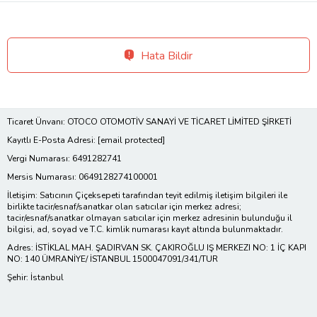
Hata Bildir
Ticaret Ünvanı: OTOCO OTOMOTİV SANAYİ VE TİCARET LİMİTED ŞİRKETİ
Kayıtlı E-Posta Adresi:
[email protected]
Vergi Numarası: 6491282741
Mersis Numarası: 0649128274100001
İletişim: Satıcının Çiçeksepeti tarafından teyit edilmiş iletişim bilgileri ile
birlikte tacir/esnaf/sanatkar olan satıcılar için merkez adresi;
tacir/esnaf/sanatkar olmayan satıcılar için merkez adresinin bulunduğu il
bilgisi, ad, soyad ve T.C. kimlik numarası kayıt altında bulunmaktadır.
Adres: İSTİKLAL MAH. ŞADIRVAN SK. ÇAKIROĞLU IŞ MERKEZI NO: 1 İÇ KAPI
NO: 140 ÜMRANİYE/ İSTANBUL 1500047091/341/TUR
Şehir: İstanbul