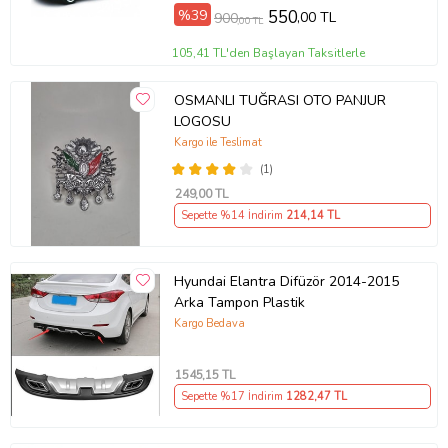
%39
550
,00 TL
900
,00 TL
105,41 TL'den Başlayan Taksitlerle
OSMANLI TUĞRASI OTO PANJUR
LOGOSU
Kargo ile Teslimat
(1)
249
,00 TL
Sepette %14 İndirim
214
,14 TL
Hyundai Elantra Difüzör 2014-2015
Arka Tampon Plastik
Kargo Bedava
1545
,15 TL
Sepette %17 İndirim
1282
,47 TL