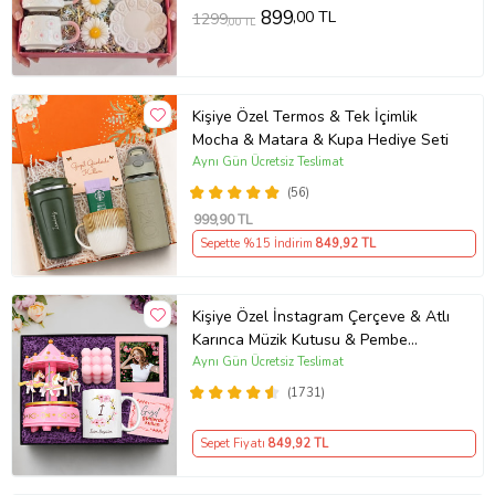
899
,00 TL
1299
,00 TL
Kişiye Özel Termos & Tek İçimlik
Mocha & Matara & Kupa Hediye Seti
Aynı Gün Ücretsiz Teslimat
(56)
999
,90 TL
Sepette %15 İndirim
849
,92 TL
Kişiye Özel İnstagram Çerçeve & Atlı
Karınca Müzik Kutusu & Pembe
Bubble Mum & Kupa Hediye Seti
Aynı Gün Ücretsiz Teslimat
(1731)
Sepet Fiyatı
849
,92 TL