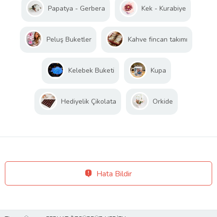
Papatya - Gerbera
Kek - Kurabiye
Peluş Buketler
Kahve fincan takımı
Kelebek Buketi
Kupa
Hediyelik Çikolata
Orkide
Hata Bildir