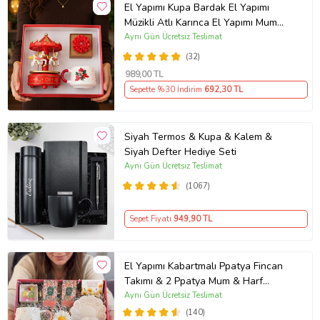
El Yapımı Kupa Bardak El Yapımı
Müzikli Atlı Karınca El Yapımı Mum
AYN34
Aynı Gün Ücretsiz Teslimat
(32)
989
,00 TL
Sepette %30 İndirim
692
,30 TL
Siyah Termos & Kupa & Kalem &
Siyah Defter Hediye Seti
Aynı Gün Ücretsiz Teslimat
(1067)
Sepet Fiyatı
949
,90 TL
El Yapımı Kabartmalı Ppatya Fincan
Takımı & 2 Ppatya Mum & Harf
Anahtarlık & Kokulu Mendil Hediye
Aynı Gün Ücretsiz Teslimat
Seti-
(140)