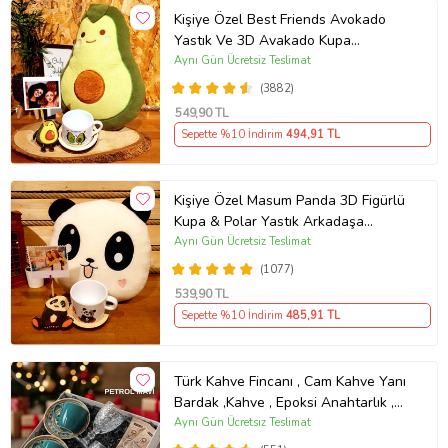
Kişiye Özel Best Friends Avokado
Yastık Ve 3D Avakado Kupa
Arkadaşa Hediye
Aynı Gün Ücretsiz Teslimat
(3882)
549
,90 TL
Sepette %10 İndirim
494
,91 TL
Kişiye Özel Masum Panda 3D Figürlü
Kupa & Polar Yastık Arkadaşa
Hediye
Aynı Gün Ücretsiz Teslimat
(1077)
539
,90 TL
Sepette %10 İndirim
485
,91 TL
Türk Kahve Fincanı , Cam Kahve Yanı
Bardak ,Kahve , Epoksi Anahtarlık ,
Kahvesever Hediye Seti AYN34
Aynı Gün Ücretsiz Teslimat
KŞSL