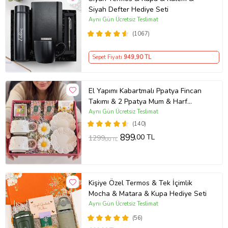
Siyah Defter Hediye Seti
Aynı Gün Ücretsiz Teslimat
(1067)
Sepet Fiyatı
949
,90 TL
El Yapımı Kabartmalı Ppatya Fincan
Takımı & 2 Ppatya Mum & Harf
Anahtarlık & Kokulu Mendil Hediye
Aynı Gün Ücretsiz Teslimat
Seti-
(140)
899
,00 TL
1299
,00 TL
Kişiye Özel Termos & Tek İçimlik
Mocha & Matara & Kupa Hediye Seti
Aynı Gün Ücretsiz Teslimat
(56)