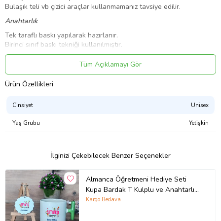
Bulaşık teli vb çizici araçlar kullanmamanız tavsiye edilir.
Anahtarlık
Tek taraflı baskı yapılarak hazırlanır.
Birinci sınıf baskı tekniği kullanılmıştır.
Ahşap hammadeden üretilmiştir.
Ürün fotoğraflarında kullanılan ahşap ayaklık ürüne dahil değildir.
Tüm Açıklamayı Gör
Ürün Kodu:
kcs717702780
Ürün Özellikleri
Cinsiyet
Unisex
Yaş Grubu
Yetişkin
İlginizi Çekebilecek Benzer Seçenekler
Almanca Öğretmeni Hediye Seti
Kupa Bardak T Kulplu ve Anahtarlık
Öğretmenler Günü Hediyesi (Model
Kargo Bedava
8)