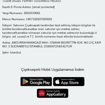
Ticaret Ünvanı: FERHAT ÖZGÜRBÜZ-HEDİZU
Kayıtlı E-Posta Adresi:
[email protected]
Vergi Numarası: 6930339061
Mersis Numarası: 1657182637600001
İletişim: Satıcının Çiçeksepeti tarafından teyit edilmiş iletişim bilgileri ile
birlikte tacir/esnaf/sanatkar olan satıcılar için merkez adresi;
tacir/esnaf/sanatkar olmayan satıcılar için merkez adresinin bulunduğu il
bilgisi, ad, soyad ve T.C. kimlik numarası kayıt altında bulunmaktadır.
Adres: ABDURRAHMANGAZİ MAH. OSMAN BEDRETTİN SOK. NO:2 İÇ KAPI
NO: 3 SULTANBEYLİ/ İSTANBUL 1500047204/341/TUR
Şehir: İstanbul
Çiçeksepeti Mobil Uygulamamızı İndirin