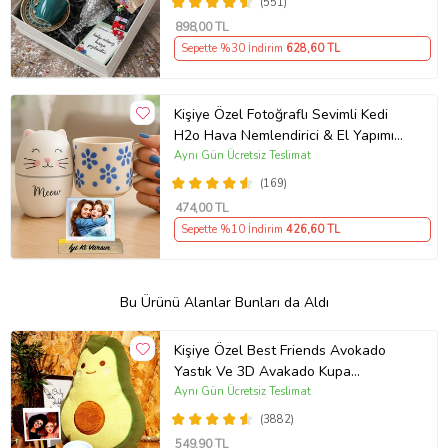
(551)
898
,00 TL
Sepette %30 İndirim
628
,60 TL
Kişiye Özel Fotoğraflı Sevimli Kedi
H2o Hava Nemlendirici & El Yapımı
Kabartmalı Kupa
Aynı Gün Ücretsiz Teslimat
(169)
474
,00 TL
Sepette %10 İndirim
426
,60 TL
Bu Ürünü Alanlar Bunları da Aldı
Kişiye Özel Best Friends Avokado
Yastık Ve 3D Avakado Kupa
Arkadaşa Hediye
Aynı Gün Ücretsiz Teslimat
(3882)
549
,90 TL