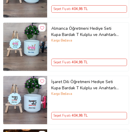
Sepet Fiyatı
404
,98 TL
Almanca Öğretmeni Hediye Seti
Kupa Bardak T Kulplu ve Anahtarlık
Öğretmenler Günü Hediyesi (Model
Kargo Bedava
6)
Sepet Fiyatı
404
,98 TL
İşaret Dili Öğretmeni Hediye Seti
Kupa Bardak T Kulplu ve Anahtarlık
Öğretmenler Günü Hediyesi (Model
Kargo Bedava
1)
Sepet Fiyatı
404
,98 TL