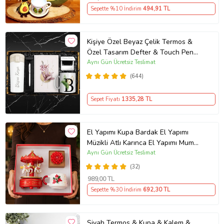
Sepette %10 İndirim
494
,91 TL
Kişiye Özel Beyaz Çelik Termos &
Özel Tasarım Defter & Touch Pen
Kalem & Kişiye Özel Cep Aynası &
Aynı Gün Ücretsiz Teslimat
Kişiye Özel Kupa Hediye Seti
(644)
Sepet Fiyatı
1335
,28 TL
El Yapımı Kupa Bardak El Yapımı
Müzikli Atlı Karınca El Yapımı Mum
AYN34
Aynı Gün Ücretsiz Teslimat
(32)
989
,00 TL
Sepette %30 İndirim
692
,30 TL
Siyah Termos & Kupa & Kalem &