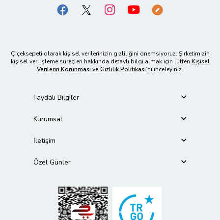
Çiçeksepeti olarak kişisel verilerinizin gizliliğini önemsiyoruz. Şirketimizin
kişisel veri işleme süreçleri hakkında detaylı bilgi almak için lütfen
Kişisel
Verilerin Korunması ve Gizlilik Politikası
’nı inceleyiniz.
Faydalı Bilgiler
Kurumsal
İletişim
Özel Günler