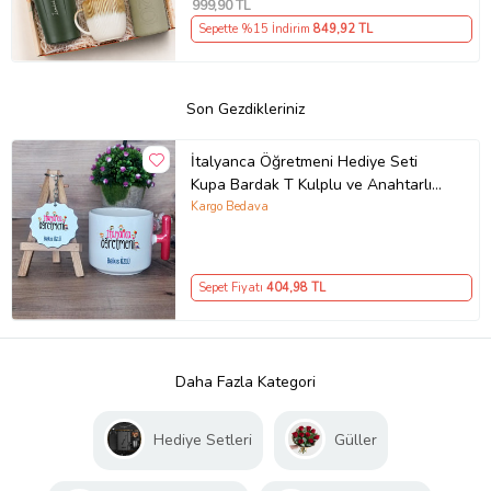
999
,90 TL
Sepette %15 İndirim
849
,92 TL
Son Gezdikleriniz
İtalyanca Öğretmeni Hediye Seti
Kupa Bardak T Kulplu ve Anahtarlık
Öğretmenler Günü Hediyesi (Model
Kargo Bedava
1)
Sepet Fiyatı
404
,98 TL
Daha Fazla Kategori
Hediye Setleri
Güller