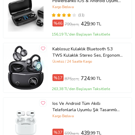
Powerbanklı IOS & Android Uyumlu
Tws A10S
Kargo Bedava
(11)
%46
429
,90 TL
799
,99 TL
156,19 TL'den Başlayan Taksitlerle
Kablosuz Kulaklık Bluetooth 5.3
TWS Kulaklık Stereo Ses, Ergonomik
Tasarım Android İos Uyumlu
Ücretsiz / 24 Saatte Kargo
%17
724
,90 TL
875
,00 TL
263,38 TL'den Başlayan Taksitlerle
Ios Ve Android Tüm Akıllı
Telefonlarla Uyumlu Şık Tasarımlı
Silikonlu Inpods Pro Yüksek Kaliteli
Kargo Bedava
Kablosuz Bluetooth Kulaklık (Beyaz)
%37
439
,99 TL
699
,98 TL