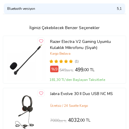
Bluetooth versiyon
5,1
İlginizi Çekebilecek Benzer Seçenekler
Razer Electra V2 Gaming Uyumlu
Kulaklık Mikrofonu (Siyah)
Kargo Bedava
(1)
%9
499
,00 TL
549
,99 TL
181,30 TL'den Başlayan Taksitlerle
Jabra Evolve 30 II Duo USB NC MS
Ücretsiz / 24 Saatte Kargo
4032
,00 TL
7000
,00 TL