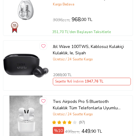
Kargo Bedava
968
,00 TL
3036
,01 TL
351,70 TL'den Başlayan Taksitlerle
Jbl Wave 100TWS, Kablosuz Kulakiçi
Kulaklık, Ie, Siyah
Ücretsiz / 24 Saatte Kargo
2069
,00 TL
Sepette %6 İndirim
1947
,76 TL
Tws Airpods Pro 5 Bluetooth
Kulaklık Tüm Telefonlarla Uyumlu
Kablosuz Kulaklık (Beyaz)
Ücretsiz / 24 Saatte Kargo
(97)
%10
449
,90 TL
499
,90 TL