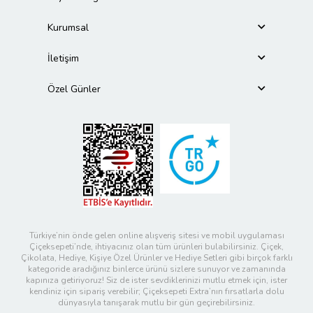
Kurumsal
İletişim
Özel Günler
Türkiye’nin önde gelen online alışveriş sitesi ve mobil uygulaması
Çiçeksepeti’nde, ihtiyacınız olan tüm ürünleri bulabilirsiniz. Çiçek,
Çikolata, Hediye, Kişiye Özel Ürünler ve Hediye Setleri gibi birçok farklı
kategoride aradığınız binlerce ürünü sizlere sunuyor ve zamanında
kapınıza getiriyoruz! Siz de ister sevdiklerinizi mutlu etmek için, ister
kendiniz için sipariş verebilir; Çiçeksepeti Extra’nın fırsatlarla dolu
dünyasıyla tanışarak mutlu bir gün geçirebilirsiniz.