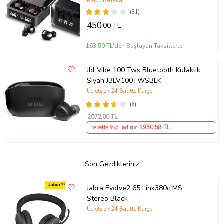
Kargo Bedava
(31)
450
,00 TL
163,50 TL'den Başlayan Taksitlerle
Jbl Vıbe 100 Tws Bluetooth Kulaklık
Siyah JBLV100TWSBLK
Ücretsiz / 24 Saatte Kargo
(6)
2072
,00 TL
Sepette %6 İndirim
1950
,58 TL
Son Gezdikleriniz
Jabra Evolve2 65 Link380c MS
Stereo Black
Ücretsiz / 24 Saatte Kargo