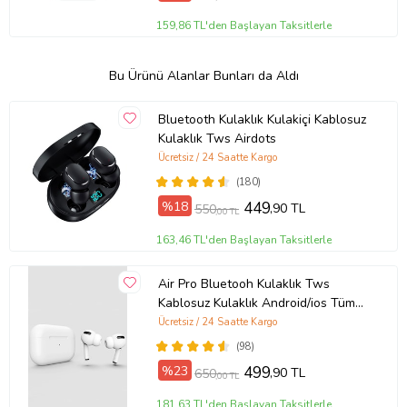
159,86 TL'den Başlayan Taksitlerle
Bu Ürünü Alanlar Bunları da Aldı
Bluetooth Kulaklık Kulakiçi Kablosuz
Kulaklık Tws Airdots
Ücretsiz / 24 Saatte Kargo
(180)
%18
449
,90 TL
550
,00 TL
163,46 TL'den Başlayan Taksitlerle
Air Pro Bluetooh Kulaklık Tws
Kablosuz Kulaklık Android/ios Tüm
Telefonlara Uyumlu (Beyaz)
Ücretsiz / 24 Saatte Kargo
(98)
%23
499
,90 TL
650
,00 TL
181,63 TL'den Başlayan Taksitlerle