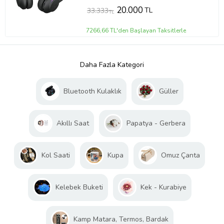
20.000
TL
33.333
TL
7266,66 TL'den Başlayan Taksitlerle
Daha Fazla Kategori
Bluetooth Kulaklık
Güller
Akıllı Saat
Papatya - Gerbera
Kol Saati
Kupa
Omuz Çanta
Kelebek Buketi
Kek - Kurabiye
Kamp Matara, Termos, Bardak