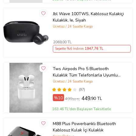
Jbl Wave 100TWS, Kablosuz Kulakiçi
Kulaklık, Ie, Siyah
Ücretsiz / 24 Saatte Kargo
2069
,00 TL
Sepette %6 İndirim
1947
,76 TL
Tws Airpods Pro 5 Bluetooth
Kulaklık Tüm Telefonlarla Uyumlu
Kablosuz Kulaklık (Beyaz)
Ücretsiz / 24 Saatte Kargo
(97)
%10
449
,90 TL
499
,90 TL
163,46 TL'den Başlayan Taksitlerle
M88 Plus Powerbanklı Bluetooth
Kablosuz Kulak İçi Kulaklık