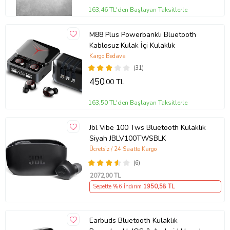
163,46 TL'den Başlayan Taksitlerle
M88 Plus Powerbanklı Bluetooth
Kablosuz Kulak İçi Kulaklık
Kargo Bedava
(31)
450
,00 TL
163,50 TL'den Başlayan Taksitlerle
Jbl Vıbe 100 Tws Bluetooth Kulaklık
Siyah JBLV100TWSBLK
Ücretsiz / 24 Saatte Kargo
(6)
2072
,00 TL
Sepette %6 İndirim
1950
,58 TL
Earbuds Bluetooth Kulaklık