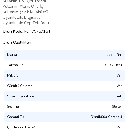
Kulaklık Tipi: Çift Taraflı
Kullanım Alanı: Ofis İçi
Kullanım şekli: Kulaküstü
Uyumluluk: Bilgisayar
Uyumluluk: Cep Telefonu
Ürün Kodu:
kcm79757164
Ürün Özellikleri
Marka
Jabra Gn
Takma Tipi
Kulak Üstü
Mikrofon
Var
Gürültü Önleme
Var
Suya Dayanıklılık
Yok
Ses Tipi
Stereo
Garanti Tipi
Distribütör Garantili
Çift Telefon Desteği
Var