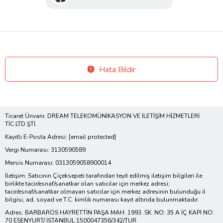
Hata Bildir
Ticaret Ünvanı: DREAM TELEKOMÜNİKASYON VE İLETİŞİM HİZMETLERİ
TİC.LTD.ŞTİ.
Kayıtlı E-Posta Adresi:
[email protected]
Vergi Numarası: 3130590589
Mersis Numarası: 0313059058900014
İletişim: Satıcının Çiçeksepeti tarafından teyit edilmiş iletişim bilgileri ile
birlikte tacir/esnaf/sanatkar olan satıcılar için merkez adresi;
tacir/esnaf/sanatkar olmayan satıcılar için merkez adresinin bulunduğu il
bilgisi, ad, soyad ve T.C. kimlik numarası kayıt altında bulunmaktadır.
Adres: BARBAROS HAYRETTİN PAŞA MAH. 1993. SK. NO: 35 A İÇ KAPI NO:
70 ESENYURT/ İSTANBUL 1500047356/342/TUR